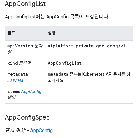
App
Config
List
AppConfigList에는 AppConfig 목록이 포함됩니다.
필드
설명
api
Version
aiplatform
.
private
.
gdc
.
goog
/
v1
문자
열
kind
App
Config
List
문자열
metadata
metadata
필드는 Kubernetes API 문서를 참
ListMeta
고하세요.
items
AppConfig
배열
App
Config
Spec
표시 위치:
-
AppConfig