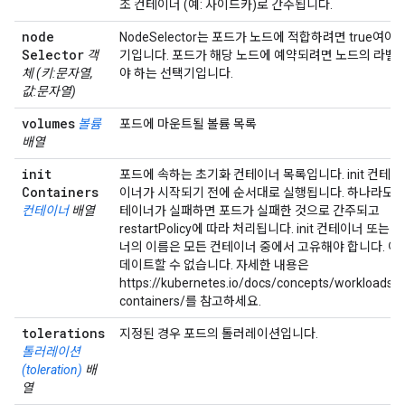
조 컨테이너 (예: 사이드카)로 간주됩니다.
node
NodeSelector는 포드가 노드에 적합하려면 true여야
Selector
객
기입니다. 포드가 해당 노드에 예약되려면 노드의 라벨
체 (키:문자열,
야 하는 선택기입니다.
값:문자열)
volumes
볼륨
포드에 마운트될 볼륨 목록
배열
init
포드에 속하는 초기화 컨테이너 목록입니다. init 컨테
Containers
이너가 시작되기 전에 순서대로 실행됩니다. 하나라도 
컨테이너
배열
테이너가 실패하면 포드가 실패한 것으로 간주되고
restartPolicy에 따라 처리됩니다. init 컨테이너 또는
너의 이름은 모든 컨테이너 중에서 고유해야 합니다. 이
데이트할 수 없습니다. 자세한 내용은
https://kubernetes.io/docs/concepts/workloads/p
containers/를 참고하세요.
tolerations
지정된 경우 포드의 톨러레이션입니다.
톨러레이션
(toleration)
배
열