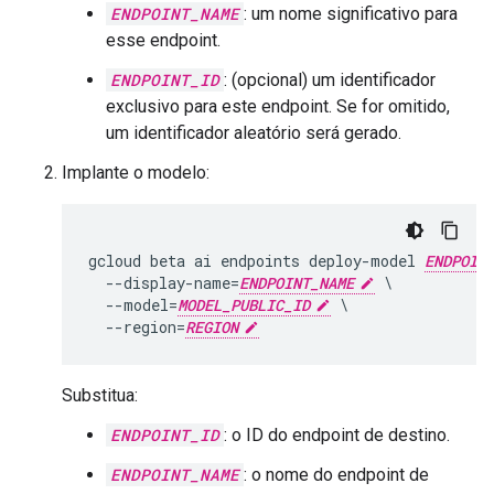
ENDPOINT_NAME
: um nome significativo para
esse endpoint.
ENDPOINT_ID
: (opcional) um identificador
exclusivo para este endpoint. Se for omitido,
um identificador aleatório será gerado.
Implante o modelo:
gcloud beta ai endpoints deploy-model 
ENDPOIN
  --display-name=
ENDPOINT_NAME
 \

  --model=
MODEL_PUBLIC_ID
 \

  --region=
REGION
Substitua:
ENDPOINT_ID
: o ID do endpoint de destino.
ENDPOINT_NAME
: o nome do endpoint de