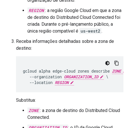
organização de destino.
REGION
: a região Google Cloud em que a zona
de destino do Distributed Cloud Connected foi
criada. Durante o pré-lançamento público, a
única região compatível é
us-west2
.
Receba informações detalhadas sobre a zona de
destino:
gcloud alpha edge-cloud zones describe 
ZONE
   --organization 
ORGANIZATION_ID
 \

   --location 
REGION
Substitua:
ZONE
: a zona de destino do Distributed Cloud
Connected.
ORGANIZATION_ID
: o ID da Google Cloud