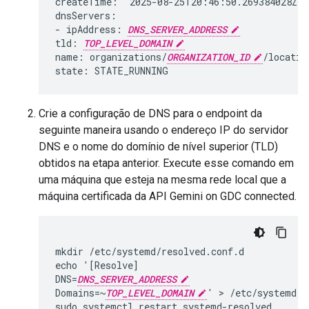
createTime: '2025-08-25T20:46:50.269384028Z'

dnsServers:

- ipAddress: 
DNS_SERVER_ADDRESS
tld: 
TOP_LEVEL_DOMAIN
name: organizations/
ORGANIZATION_ID
/locatio
Crie a configuração de DNS para o endpoint da
seguinte maneira usando o endereço IP do servidor
DNS e o nome do domínio de nível superior (TLD)
obtidos na etapa anterior. Execute esse comando em
uma máquina que esteja na mesma rede local que a
máquina certificada da API Gemini on GDC connected.
mkdir /etc/systemd/resolved.conf.d

echo '[Resolve]

DNS=
DNS_SERVER_ADDRESS
Domains=~
TOP_LEVEL_DOMAIN
' > /etc/systemd/r