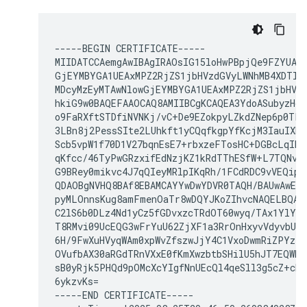
-----BEGIN CERTIFICATE-----

MIIDATCCAemgAwIBAgIRAOsIG15loHwPBpjQe9FZYUAwD
GjEYMBYGA1UEAxMPZ2RjZS1jbHVzdGVyLWNhMB4XDTI1M
MDcyMzEyMTAwNlowGjEYMBYGA1UEAxMPZ2RjZS1jbHVzd
hkiG9w0BAQEFAAOCAQ8AMIIBCgKCAQEA3YdoASubyzHdg
o9FaRXftSTDfiNVNKj/vC+De9EZokpyLZkdZNep6p0TLJ
3LBn8j2PessSIte2LUhkft1yCQqfkgpYfKcjM3IauIXET
Scb5vpW1f70D1V27bqnEsE7+rbxzeFTosHC+DGBcLqIE0p
qKfcc/46TyPwGRzxifEdNzjKZ1kRdTThESfW+L7TQNv6V
G9BRey0mikvc4J7qQIeyMRlpIKqRh/1FCdRDC9vVEQipT
QDAOBgNVHQ8BAf8EBAMCAYYwDwYDVR0TAQH/BAUwAwEB/
pyMLOnnsKug8amFmenOaTr8wDQYJKoZIhvcNAQELBQADg
C2lS6b0DLz4Nd1yCz5fGDvxzcTRdOT60wyq/TAx1YlYse
T8RMvi09UcEQG3wFrYuU62ZjXF1a3RrOnHxyvVdyvbUYA
6H/9FwXuHVyqWAm0xpWvZfszwJjY4C1VxoDwmRiZPYzTr
OVufbAX30aRGdTRnVXxE0fKmXwzbtbSHilU5hJT7EQWMvV
sB0yRjk5PHQd9pOMcXcYIgfNnUEcQl4qeSll3g5cZ+cRr
6ykzvKs=

-----END CERTIFICATE-----
