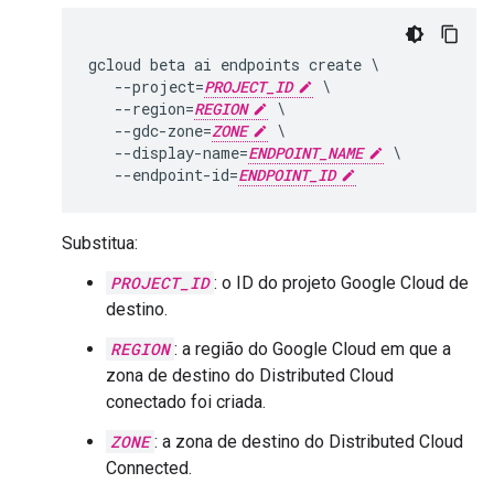
gcloud beta ai endpoints create \

   --project=
PROJECT_ID
 \

   --region=
REGION
 \

   --gdc-zone=
ZONE
 \

   --display-name=
ENDPOINT_NAME
 \

   --endpoint-id=
ENDPOINT_ID
Substitua:
PROJECT_ID
: o ID do projeto Google Cloud de
destino.
REGION
: a região do Google Cloud em que a
zona de destino do Distributed Cloud
conectado foi criada.
ZONE
: a zona de destino do Distributed Cloud
Connected.