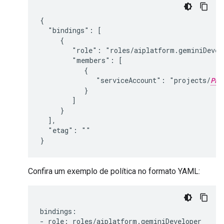
{

  "bindings": [

     {

        "role": "roles/aiplatform.geminiDevelo
        "members": [

           {

              "serviceAccount": "projects/
PRO
           }

        ]

     }

  ],

  "etag": ""

Confira um exemplo de política no formato YAML:
bindings:

- role: roles/aiplatform.geminiDeveloper
