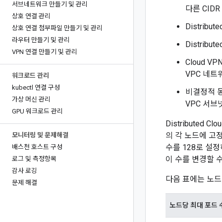
서브네트워크 만들기 및 관리
다른 CID
상호 연결 관리
Distribu
상호 연결 첨부파일 만들기 및 관리
라우터 만들기 및 관리
Distrib
VPN 연결 만들기 및 관리
Cloud 
VPC 네트
워크로드 관리
kubectl 연결 구성
비결정적 동작
가상 머신 관리
VPC 서브
GPU 워크로드 관리
Distributed
의 각 노드에 고정
모니터링 및 문제해결
수를 128로 설
배스천 호스트 구성
이 수를 변경할 수
로그 및 측정항목
감사 로깅
다음 표에는 노드당
문제 해결
노드당 최대 포드 