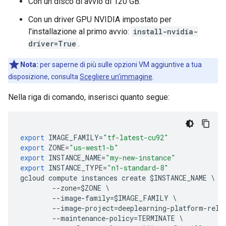
Con un disco di avvio di 120 GB.
Con un driver GPU NVIDIA impostato per
l'installazione al primo avvio:
install-nvidia-
driver=True
.
Nota:
per saperne di più sulle opzioni VM aggiuntive a tua
disposizione, consulta
Scegliere un'immagine
.
Nella riga di comando, inserisci quanto segue:
export
IMAGE_FAMILY
=
"tf-latest-cu92"
export
ZONE
=
"us-west1-b"
export
INSTANCE_NAME
=
"my-new-instance"
export
INSTANCE_TYPE
=
"n1-standard-8"
gcloud
compute
instances
create
$
INSTANCE_NAME
--
zone
=$
ZONE
--
image
-
family
=$
IMAGE_FAMILY
--
image
-
project
=
deeplearning
-
platform
-
rele
--
maintenance
-
policy
=
TERMINATE