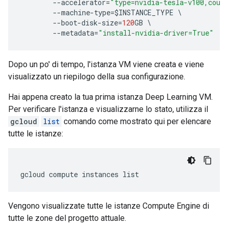
--
accelerator
=
"type=nvidia-tesla-v100,coun
--
machine
-
type
=$
INSTANCE_TYPE
--
boot
-
disk
-
size
=
120
GB
--
metadata
=
"install-nvidia-driver=True"
Dopo un po' di tempo, l'istanza VM viene creata e viene
visualizzato un riepilogo della sua configurazione.
Hai appena creato la tua prima istanza Deep Learning VM.
Per verificare l'istanza e visualizzarne lo stato, utilizza il
gcloud
list
comando come mostrato qui per elencare
tutte le istanze:
Vengono visualizzate tutte le istanze Compute Engine di
tutte le zone del progetto attuale.