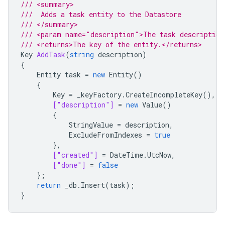
/// <summary>
///  Adds a task entity to the Datastore
/// </summary>
/// <param name="description">The task description
/// <returns>The key of the entity.</returns>
Key
AddTask
(
string
description
)
{
Entity
task
=
new
Entity
()
{
Key
=
_keyFactory
.
CreateIncompleteKey
(),
["description"]
=
new
Value
()
{
StringValue
=
description
,
ExcludeFromIndexes
=
true
},
["created"]
=
DateTime
.
UtcNow
,
["done"]
=
false
};
return
_db
.
Insert
(
task
);
}