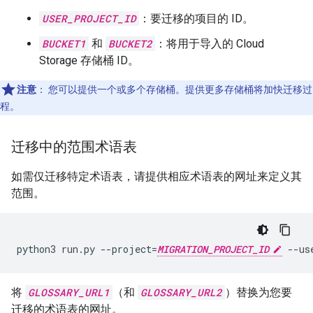
USER_PROJECT_ID
：要迁移的项目的 ID。
BUCKET1
和
BUCKET2
：将用于导入的 Cloud
Storage 存储桶 ID。
注意
：
您可以提供一个或多个存储桶。提供更多存储桶将加快迁移过
程。
迁移中的范围术语表
如需仅迁移特定术语表，请提供相应术语表的网址来定义其
范围。
python3 run.py --project=
MIGRATION_PROJECT_ID
 --us
将
GLOSSARY_URL1
（和
GLOSSARY_URL2
）替换为您要
迁移的术语表的网址。