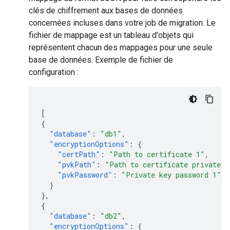
clés de chiffrement aux bases de données
concernées incluses dans votre job de migration. Le
fichier de mappage est un tableau d'objets qui
représentent chacun des mappages pour une seule
base de données. Exemple de fichier de
configuration :
[
{
"database"
:
"db1"
,
"encryptionOptions"
:
{
"certPath"
:
"Path to certificate 1"
,
"pvkPath"
:
"Path to certificate private k
"pvkPassword"
:
"Private key password 1"
}
},
{
"database"
:
"db2"
,
"encryptionOptions"
:
{