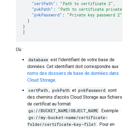
"certPath"
:
"Path to certificate 2"
,
"pvkPath"
:
"Path to certificate private k
"pvkPassword"
:
"Private key password 2"
}
}
]
Où :
database
est l'identifiant de votre base de
données. Cet identifiant doit correspondre aux
noms des dossiers de base de données dans
Cloud Storage
.
certPath
,
pvkPath
et
pvkPassword
sont
des chemins d'accès Cloud Storage aux fichiers
de certificat au format
gs://BUCKET_NAME/OBJECT_NAME
. Exemple :
gs://my-bucket-name/certificate-
folder/certificate-key-file1
. Pour en