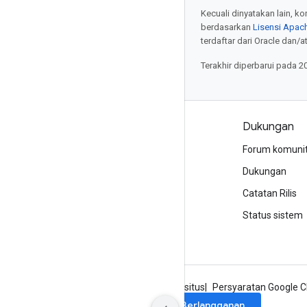
Kecuali dinyatakan lain, k
berdasarkan
Lisensi Apach
terdaftar dari Oracle dan/at
Terakhir diperbarui pada 2
Produk dan harga
Dukungan
Lihat semua produk
Forum komuni
Harga Google Cloud
Dukungan
Google Cloud Marketplace
Catatan Rilis
Hubungi bagian penjualan
Status sistem
Tentang Google
Privasi
Persyaratan situs
Persyaratan Google C
Berlangganan
Daftar ke newsletter Google Cloud