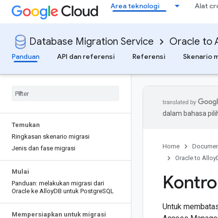
Area teknologi
Alat c
Database Migration Service
Oracle to 
Panduan
API dan referensi
Referensi
Skenario m
dalam bahasa pil
Temukan
Ringkasan skenario migrasi
Home
Documen
Jenis dan fase migrasi
Oracle to Allo
Mulai
Kontro
Panduan: melakukan migrasi dari
Oracle ke Alloy
DB untuk Postgre
SQL
Untuk membatasi
Mempersiapkan untuk migrasi