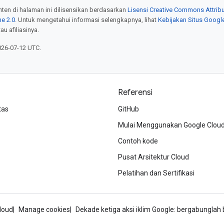
onten di halaman ini dilisensikan berdasarkan
Lisensi Creative Commons Attribu
e 2.0
. Untuk mengetahui informasi selengkapnya, lihat
Kebijakan Situs Googl
au afiliasinya.
026-07-12 UTC.
Referensi
tas
GitHub
Mulai Menggunakan Google Clou
Contoh kode
Pusat Arsitektur Cloud
Pelatihan dan Sertifikasi
loud
Manage cookies
Dekade ketiga aksi iklim Google: bergabungla