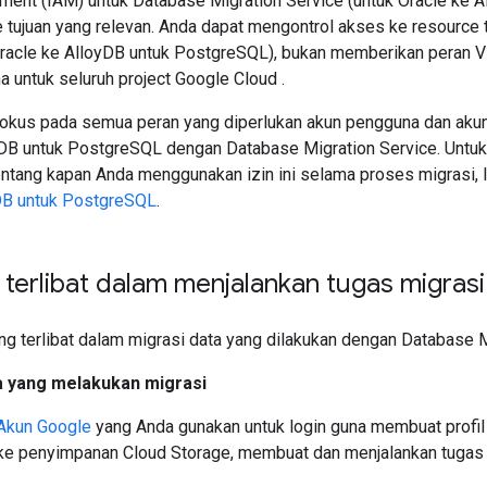
nt (IAM) untuk Database Migration Service (untuk Oracle ke 
 tujuan yang relevan. Anda dapat mengontrol akses ke resource 
Oracle ke AlloyDB untuk PostgreSQL), bukan memberikan peran Vie
 untuk seluruh project Google Cloud .
fokus pada semua peran yang diperlukan akun pengguna dan akun
DB untuk PostgreSQL dengan Database Migration Service. Untuk
ntang kapan Anda menggunakan izin ini selama proses migrasi, l
DB untuk PostgreSQL
.
terlibat dalam menjalankan tugas migrasi
ng terlibat dalam migrasi data yang dilakukan dengan Database M
 yang melakukan migrasi
Akun Google
yang Anda gunakan untuk login guna membuat profil
ke penyimpanan Cloud Storage, membuat dan menjalankan tugas 