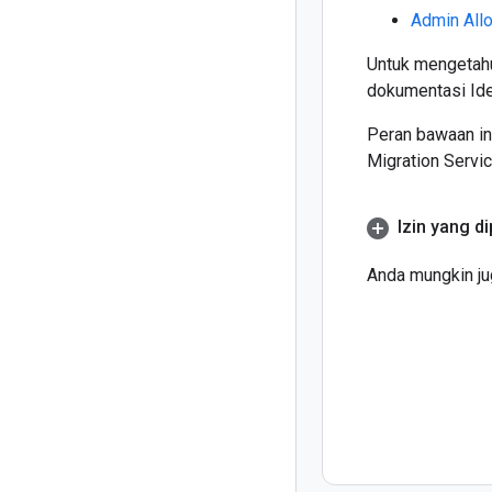
Admin All
Untuk mengetahu
dokumentasi Id
Peran bawaan in
Migration Servic
Izin yang d
Anda mungkin ju