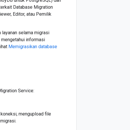
AlloyDB untuk PostgreSQL) dan
terkait Database Migration
wer, Editor, atau Pemilik
 layanan selama migrasi
 mengetahui informasi
ihat
Memigrasikan database
igration Service:
 koneksi, mengupload file
migrasi.