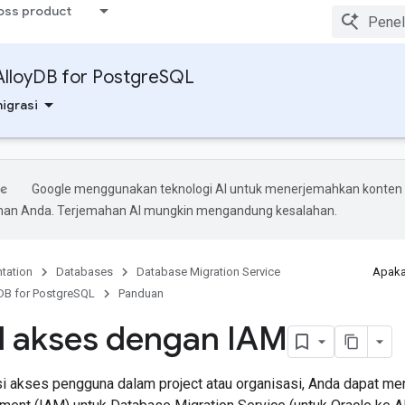
ross product
AlloyDB for PostgreSQL
igrasi
Google menggunakan teknologi AI untuk menerjemahkan konten
ihan Anda. Terjemahan AI mungkin mengandung kesalahan.
tation
Databases
Database Migration Service
Apaka
yDB for PostgreSQL
Panduan
l akses dengan IAM
 akses pengguna dalam project atau organisasi, Anda dapat me