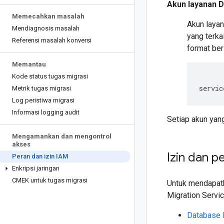
Akun layanan D
Memecahkan masalah
Akun layan
Mendiagnosis masalah
yang terka
Referensi masalah konversi
format ber
Memantau
Kode status tugas migrasi
servic
Metrik tugas migrasi
Log peristiwa migrasi
Informasi logging audit
Setiap akun yan
Mengamankan dan mengontrol
akses
Izin dan p
Peran dan izin IAM
Enkripsi jaringan
CMEK untuk tugas migrasi
Untuk mendapatk
Migration Servi
Database 