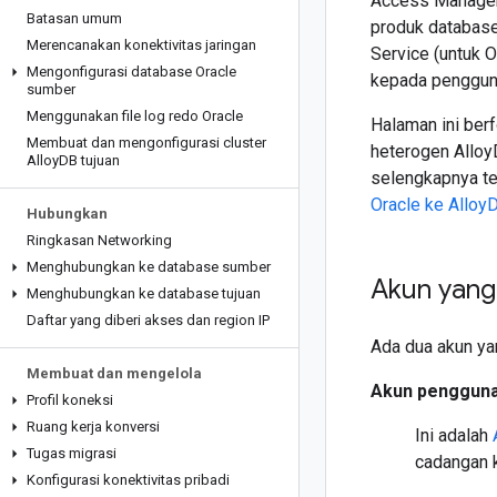
Access Manageme
Batasan umum
produk database
Merencanakan konektivitas jaringan
Service (untuk 
Mengonfigurasi database Oracle
kepada pengguna
sumber
Menggunakan file log redo Oracle
Halaman ini ber
Membuat dan mengonfigurasi cluster
heterogen Alloy
Alloy
DB tujuan
selengkapnya te
Oracle ke Alloy
Hubungkan
Ringkasan Networking
Menghubungkan ke database sumber
Akun yang 
Menghubungkan ke database tujuan
Daftar yang diberi akses dan region IP
Ada dua akun ya
Membuat dan mengelola
Akun pengguna
Profil koneksi
Ruang kerja konversi
Ini adalah
Tugas migrasi
cadangan 
Konfigurasi konektivitas pribadi