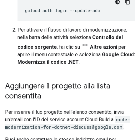
Per attivare il flusso di lavoro di modernizzazione,
nella barra delle attività seleziona
Controllo del
more_horiz
codice sorgente
, fai clic su
Altre azioni
per
aprire il menu contestuale e seleziona
Google Cloud:
Modernizza il codice .NET
.
Aggiungere il progetto alla lista
consentita
Per inserire il tuo progetto nell'elenco consentito, invia
un'email con l'ID del service account Cloud Build a
code-
modernization-for-dotnet-discuss@google.com
.
Puoi anche contattare lo stesso indirizzo email per