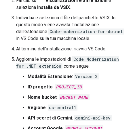
Fai clic su
Visualizzazioni e altre azioni
e
seleziona
Installa da VSIX
.
Individua e seleziona il file del pacchetto VSIX. In
questo modo viene avviata l'installazione
dell'estensione
Code-modernization-for-dotnet
in VS Code sulla tua macchina locale.
Al termine dell'installazione, riavvia VS Code.
Aggiorna le impostazioni di
Code Modernization
for .NET extension
come segue:
Modalità Estensione
:
Version 2
ID progetto
:
PROJECT_ID
Nome bucket
:
BUCKET_NAME
Regione
:
us-central1
API secret di Gemini
:
gemini-api-key
Account Google
:
GOOGLE_ACCOUNT