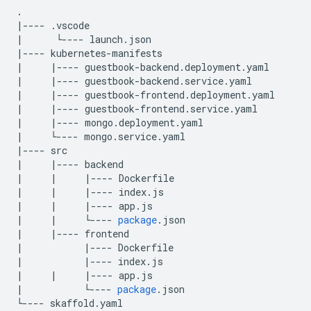
.
|----
.
vscode
|
└
----
launch
.
json
|----
kubernetes
-
manifests
|
|----
guestbook
-
backend
.
deployment
.
yaml
|
|----
guestbook
-
backend
.
service
.
yaml
|
|----
guestbook
-
frontend
.
deployment
.
yaml
|
|----
guestbook
-
frontend
.
service
.
yaml
|
|----
mongo
.
deployment
.
yaml
|
└
----
mongo
.
service
.
yaml
|----
src
|
|----
backend
|
|
|----
Dockerfile
|
|
|----
index
.
js
|
|
|----
app
.
js
|
|
└
----
package
.
json
|
|----
frontend
|
|----
Dockerfile
|
|----
index
.
js
|
|
|----
app
.
js
|
└
----
package
.
json
└
----
skaffold
.
yaml