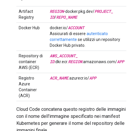
REGION
PROJECT
_
Artifact
-docker.pkg.dev/
ID
REPO
_
NAME
Registry
/
ACCOUNT
Docker Hub
docker.io/
Assicurati di essere
autenticato
correttamente
se utilizzi un repository
Docker Hub privato.
AWS
_
ACCOUNT
_
Repository di
ID
REGION
APP
container
.dkr.ecr.
.amazonaws.com/
AWS (ECR)
ACR
_
NAME
APP
Registro
.azurecr.io/
Azure
Container
(ACR)
Cloud Code concatena questo registro delle immagini
con il nome dell'immagine specificato nei manifest
Kubernetes per generare il nome del repository delle
immagini finale.