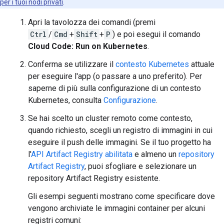
per i tuoi nodi privati
.
Apri la tavolozza dei comandi (premi
Ctrl
/
Cmd
+
Shift
+
P
) e poi esegui il comando
Cloud Code: Run on Kubernetes
.
Conferma se utilizzare il
contesto Kubernetes
attuale
per eseguire l'app (o passare a uno preferito). Per
saperne di più sulla configurazione di un contesto
Kubernetes, consulta
Configurazione
.
Se hai scelto un cluster remoto come contesto,
quando richiesto, scegli un registro di immagini in cui
eseguire il push delle immagini. Se il tuo progetto ha
l'
API Artifact Registry abilitata
e almeno un
repository
Artifact Registry
, puoi sfogliare e selezionare un
repository Artifact Registry esistente.
Gli esempi seguenti mostrano come specificare dove
vengono archiviate le immagini container per alcuni
registri comuni: