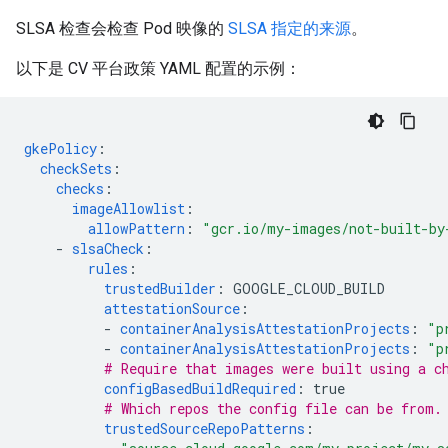
SLSA 检查会检查 Pod 映像的
SLSA 指定的来源
。
以下是 CV 平台政策 YAML 配置的示例：
gkePolicy
:
checkSets
:
checks
:
imageAllowlist
:
allowPattern
:
"gcr.io/my-images/not-built-by
-
slsaCheck
:
rules
:
trustedBuilder
:
GOOGLE_CLOUD_BUILD
attestationSource
:
-
containerAnalysisAttestationProjects
:
"p
-
containerAnalysisAttestationProjects
:
"p
# Require that images were built using a c
configBasedBuildRequired
:
true
# Which repos the config file can be from.
trustedSourceRepoPatterns
: