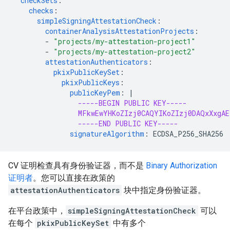
checkSets
:
checks
:
simpleSigningAttestationCheck
:
containerAnalysisAttestationProjects
:
-
"projects/my-attestation-project1"
-
"projects/my-attestation-project2"
attestationAuthenticators
:
pkixPublicKeySet
:
pkixPublicKeys
:
publicKeyPem
:
|
-----BEGIN PUBLIC KEY-----
MFkwEwYHKoZIzj0CAQYIKoZIzj0DAQxXxgA
-----END PUBLIC KEY-----
signatureAlgorithm
:
ECDSA_P256_SHA256
CV 证明检查具有身份验证器
，而不是
Binary Authorization
证明者
。您可以直接在政策的
attestationAuthenticators
块中指定身份验证器。
在平台政策中，
simpleSigningAttestationCheck
可以
在每个
pkixPublicKeySet
中有多个