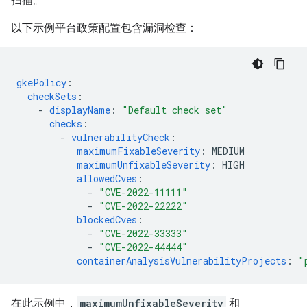
扫描。
以下示例平台政策配置包含漏洞检查：
gkePolicy
:
checkSets
:
-
displayName
:
"Default
check
set"
checks
:
-
vulnerabilityCheck
:
maximumFixableSeverity
:
MEDIUM
maximumUnfixableSeverity
:
HIGH
allowedCves
:
-
"CVE-2022-11111"
-
"CVE-2022-22222"
blockedCves
:
-
"CVE-2022-33333"
-
"CVE-2022-44444"
containerAnalysisVulnerabilityProjects
:
"
在此示例中，
maximumUnfixableSeverity
和