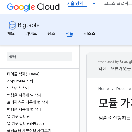
기술 영역
크로스 프로덕트
프로덕션 인스턴스 만들기
복제된 클러스터 만들기
테이블 만들기
Bigtable
테이블 만들기(HBase)
AppProfile 만들기
개요
가이드
참조
샘플
리소스
연결 만들기
연결 만들기(HBase)
클러스터 삭제
계열 삭제
표 삭제
역에는 오류가 있을 
테이블 삭제(HBase)
App
Profile 삭제
인스턴스 삭제
Home
Documen
변형을 사용해 열 삭제
모듈 가
프리픽스를 사용해 행 삭제
변형을 사용해 행 삭제
열 범위 필터링
샘플을 실행하는 
열 범위 필터링(HBase)
클러스터 세부정보 가져오기