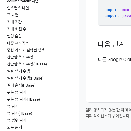
column family 나열
인스턴스 나열
import
com
import
jav
표 나열
최대 기간
최대 버전 수
변형 혼합
다음 단계
다중 프리픽스
중첩 가비지 컬렉션 정책
간단한 쓰기 수행
다른 Google 
간단한 쓰기 수행(HBase)
일괄 쓰기 수행
일괄 쓰기 수행(HBase)
필터 출력(HBase)
부분 행 읽기
부분 행 읽기(HBase)
행 읽기
달리 명시되지 않는 한 이 
행 읽기(HBase)
따라 라이선스가 부여됩니다.
행 범위 읽기
모두 읽기