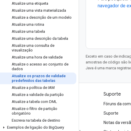
Atualize uma etiqueta
navegador de e
Atualize uma vista materializada
Atualize a descrição de um modelo
Atualize uma rotina
Atualize uma tabela
Atualize uma descrição da tabela
Atualize uma consulta de
visualização
Exceto em caso de indicaç
Atualize uma hora de validade
amostras de código são l
Atualize o acesso ao conjunto de
Java é uma marca registrad
dados
Atualize os prazos de validade
predefinidos das tabelas
Atualize a política de IAM
Produtos e preços
Suporte
Atualize a validade da partição
Atualize a tabela com DML
Veja todos os produtos
Fóruns da com
Atualize o filtro de partição
Preços do Google Cloud
Suporte
obrigatório
Escreva na tabela de destino
Google Cloud Marketplace
Notas da vers
Exemplos de ligação do Big
Query