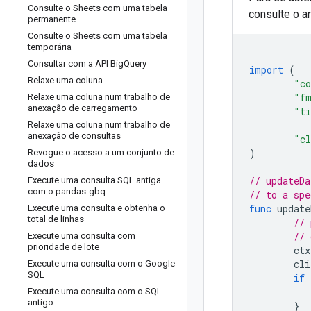
Consulte o Sheets com uma tabela
consulte o a
permanente
Consulte o Sheets com uma tabela
temporária
Consultar com a API Big
Query
import
(
Relaxe uma coluna
"co
"f
Relaxe uma coluna num trabalho de
anexação de carregamento
"t
Relaxe uma coluna num trabalho de
anexação de consultas
"cl
)
Revogue o acesso a um conjunto de
dados
// updateDa
Execute uma consulta SQL antiga
com o pandas-gbq
// to a spe
func
update
Execute uma consulta e obtenha o
total de linhas
// 
// 
Execute uma consulta com
prioridade de lote
ctx
cli
Execute uma consulta com o Google
SQL
if
Execute uma consulta com o SQL
antigo
}