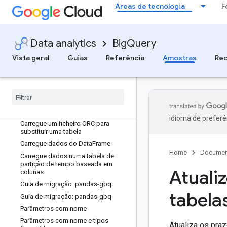
Áreas de tecnologia
F
Carregue um ficheiro JSON com o
esquema de deteção automática
Carregue um ficheiro Parquet
Carregue um ficheiro Parquet para
Data analytics
BigQuery
substituir uma tabela
Vista geral
Guias
Referência
Amostras
Rec
Carregue uma tabela no formato
JSON
Carregue um ficheiro Avro
Carregue um ficheiro Avro para
substituir uma tabela
Carregue um ficheiro ORC
idioma de preferê
Carregue um ficheiro ORC para
substituir uma tabela
Carregue dados do Data
Frame
Home
Documen
Carregue dados numa tabela de
partição de tempo baseada em
Atuali
colunas
Guia de migração: pandas-gbq
tabela
Guia de migração: pandas-gbq
Parâmetros com nome
Parâmetros com nome e tipos
Atualiza os pra