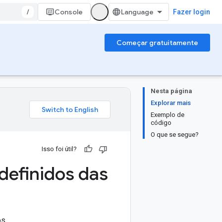
/
Console
Fazer login
Começar gratuitamente
Nesta página
Explorar mais
Exemplo de
código
O que se segue?
Isso foi útil?
edefinidos das
s.