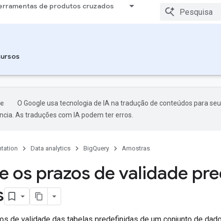
erramentas de produtos cruzados
ursos
O Google usa tecnologia de IA na tradução de conteúdos para seu
ncia. As traduções com IA podem ter erros.
tation
Data analytics
BigQuery
Amostras
ze os prazos de validade pr
s
zos de validade das tabelas predefinidas de um conjunto de dado