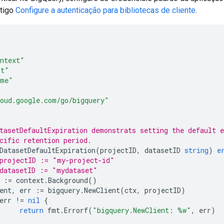
rtigo
Configure a autenticação para bibliotecas de cliente
.
ntext"
mt"
ime"
oud.google.com/go/bigquery"
tasetDefaultExpiration demonstrats setting the default e
cific retention period.
DatasetDefaultExpiration
(
projectID
,
datasetID
string
)
e
projectID := "my-project-id"
datasetID := "mydataset"
:=
context
.
Background
()
ent
,
err
:=
bigquery
.
NewClient
(
ctx
,
projectID
)
err
!=
nil
{
return
fmt
.
Errorf
(
"bigquery.NewClient: %w"
,
err
)