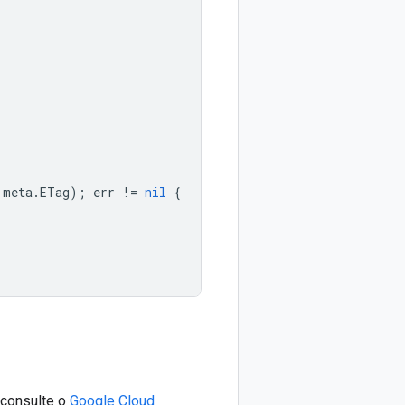
meta
.
ETag
);
err
!=
nil
{
 consulte o
Google Cloud