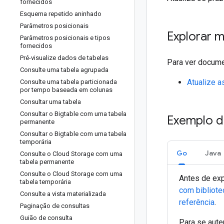
fornecidos
Esquema repetido aninhado
Parâmetros posicionais
Explorar m
Parâmetros posicionais e tipos
fornecidos
Pré-visualize dados de tabelas
Para ver docume
Consulte uma tabela agrupada
Atualize a
Consulte uma tabela particionada
por tempo baseada em colunas
Consultar uma tabela
Consultar o Bigtable com uma tabela
Exemplo d
permanente
Consultar o Bigtable com uma tabela
temporária
Go
Java
Consulte o Cloud Storage com uma
tabela permanente
Consulte o Cloud Storage com uma
Antes de exp
tabela temporária
com bibliote
Consulte a vista materializada
referência
.
Paginação de consultas
Guião de consulta
Para se aute