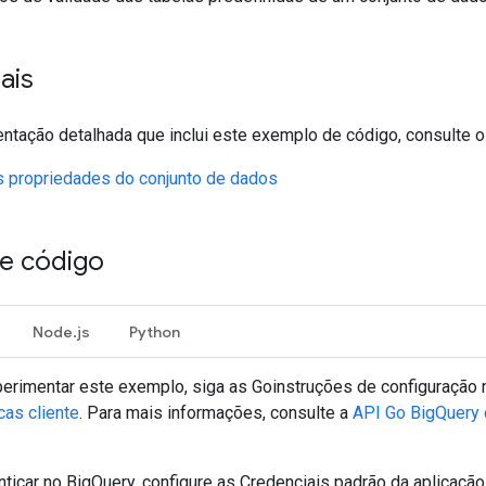
ais
ntação detalhada que inclui este exemplo de código, consulte o
s propriedades do conjunto de dados
e código
Node.js
Python
erimentar este exemplo, siga as
Go
instruções de configuração
cas cliente
. Para mais informações, consulte a
API
Go
BigQuery 
nticar no BigQuery, configure as Credenciais padrão da aplicaçã