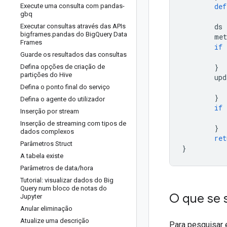
def
Execute uma consulta com pandas-
gbq
ds
Executar consultas através das APIs
bigframes
.
pandas do Big
Query Data
met
Frames
if
Guarde os resultados das consultas
}
Defina opções de criação de
partições do Hive
upd
Defina o ponto final do serviço
}
Defina o agente do utilizador
if
Inserção por stream
Inserção de streaming com tipos de
}
dados complexos
ret
Parâmetros Struct
}
A tabela existe
Parâmetros de data
/
hora
Tutorial: visualizar dados do Big
Query num bloco de notas do
O que se 
Jupyter
Anular eliminação
Atualize uma descrição
Para pesquisar 