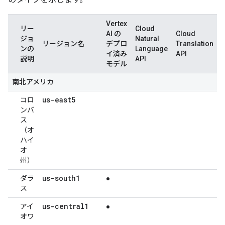
Vertex
リー
Cloud
AI の
Cloud
ジョ
Natural
リージョン名
デプロ
Translation
V
ンの
Language
イ済み
API
説明
API
モデル
南北アメリカ
us-east5
コロ
ンバ
ス
（オ
ハイ
オ
州）
us-south1
ダラ
●
ス
us-central1
アイ
●
オワ