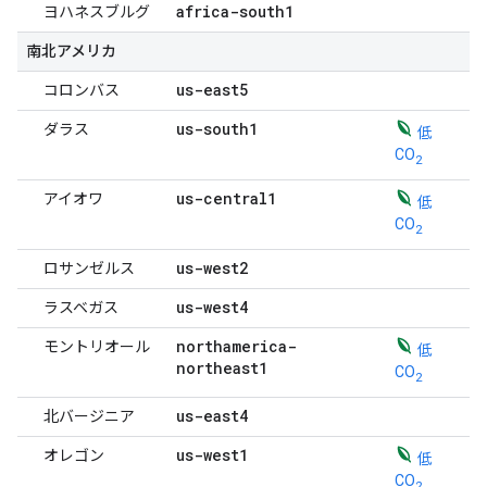
africa-south1
ヨハネスブルグ
南北アメリカ
us-east5
コロンバス
us-south1
ダラス
低
CO
2
us-central1
アイオワ
低
CO
2
us-west2
ロサンゼルス
us-west4
ラスベガス
northamerica-
モントリオール
低
northeast1
CO
2
us-east4
北バージニア
us-west1
オレゴン
低
CO
2