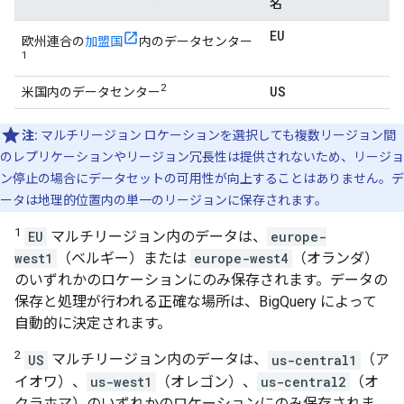
名
EU
欧州連合の
加盟国
内のデータセンター
1
2
US
米国内のデータセンター
注:
マルチリージョン ロケーションを選択しても複数リージョン間
のレプリケーションやリージョン冗長性は提供されないため、リージョ
ン停止の場合にデータセットの可用性が向上することはありません。デ
ータは地理的位置内の単一のリージョンに保存されます。
1
EU
マルチリージョン内のデータは、
europe-
west1
（ベルギー）または
europe-west4
（オランダ）
のいずれかのロケーションにのみ保存されます。データの
保存と処理が行われる正確な場所は、BigQuery によって
自動的に決定されます。
2
US
マルチリージョン内のデータは、
us-central1
（ア
イオワ）、
us-west1
（オレゴン）、
us-central2
（オ
クラホマ）のいずれかのロケーションにのみ保存されま