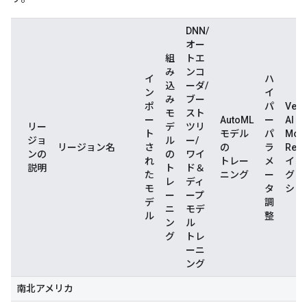
DNN/
オー
組
トエ
み
ンコ
イ
ハ
込
ーダ/
ン
イ
み
ブー
ポ
パ
Vert
モ
スト
ー
AutoML
ー
AI
リー
デ
ツリ
ト
モデル
パ
Mod
ジョ
ル
ー/
リージョン名
さ
の
ラ
Regi
ンの
の
ワイ
れ
トレー
メ
イン
説明
ト
ド＆
た
ニング
ー
グレ
レ
ディ
モ
タ
ショ
ー
ープ
デ
調
ニ
モデ
ル
整
ン
ル
グ
トレ
ーニ
ング
南北アメリカ