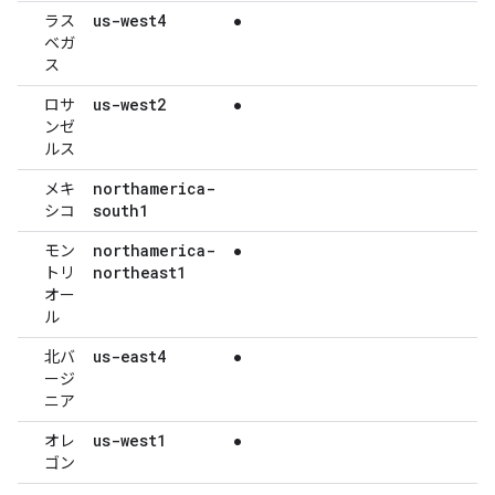
us-west4
ラス
●
ベガ
ス
us-west2
ロサ
●
ンゼ
ルス
northamerica-
メキ
south1
シコ
northamerica-
モン
●
northeast1
トリ
オー
ル
us-east4
北バ
●
ージ
ニア
us-west1
オレ
●
ゴン