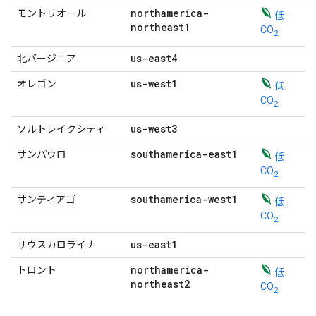
northamerica-
モントリオール
低
northeast1
CO
2
us-east4
北バージニア
us-west1
オレゴン
低
CO
2
us-west3
ソルトレイクシティ
southamerica-east1
サンパウロ
低
CO
2
southamerica-west1
サンティアゴ
低
CO
2
us-east1
サウスカロライナ
northamerica-
トロント
低
northeast2
CO
2