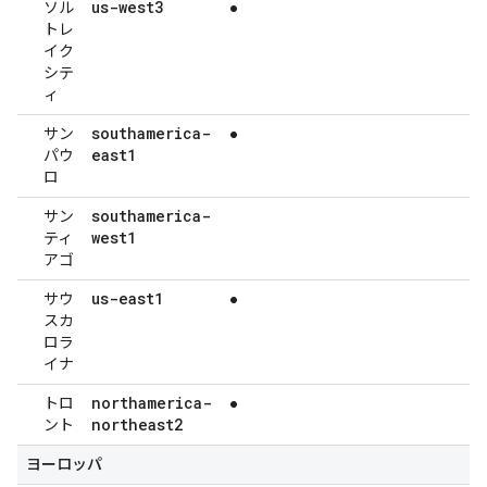
us-west3
ソル
●
トレ
イク
シテ
ィ
southamerica-
サン
●
east1
パウ
ロ
southamerica-
サン
west1
ティ
アゴ
us-east1
サウ
●
スカ
ロラ
イナ
northamerica-
トロ
●
northeast2
ント
ヨーロッパ