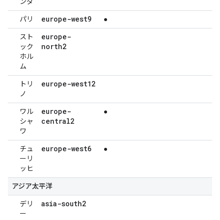
ンダ
europe-west9
パリ
●
europe-
スト
north2
ック
ホル
ム
europe-west12
トリ
ノ
europe-
ワル
●
central2
シャ
ワ
europe-west6
チュ
●
ーリ
ッヒ
アジア太平洋
asia-south2
デリ
ー