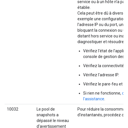
service ou à un hôte n'a pas
établie.
Cela peut être dû à diverses
exemple une configuration i
l'adresse IP ou du port, un 
bloquant la connexion ou un
distant hors service ou inac
diagnostiquer et résoudre l
Vérifiez l'état de l'appli
console de gestion des a
Vérifiez la connectivité 
Vérifiez l'adresse IP.
Vérifiez le pare-feu et le
Si rien ne fonctionne,
co
l'assistance
.
10032
Le pool de
Pour réduire la consommati
snapshots a
d'instantanés, procédez com
dépassé le niveau
d'avertissement