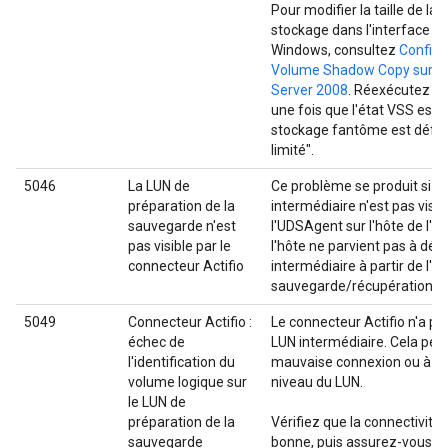
Pour modifier la taille de la
stockage dans l'interface uti
Windows, consultez
Configu
Volume Shadow Copy sur 
Server 2008
. Réexécutez l
une fois que l'état VSS est s
stockage fantôme est défini
limité".
5046
La LUN de
Ce problème se produit si la
préparation de la
intermédiaire n'est pas visib
sauvegarde n'est
l'UDSAgent sur l'hôte de l'app
pas visible par le
l'hôte ne parvient pas à dét
connecteur Actifio
intermédiaire à partir de l'a
sauvegarde/récupération.
5049
Connecteur Actifio :
Le connecteur Actifio n'a pas
échec de
LUN intermédiaire. Cela peut
l'identification du
mauvaise connexion ou à u
volume logique sur
niveau du LUN.
le LUN de
préparation de la
Vérifiez que la connectivité
sauvegarde
bonne, puis assurez-vous qu