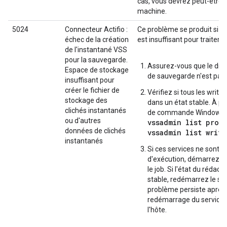
cas, vous devrez peut-être 
machine.
5024
Connecteur Actifio :
Ce problème se produit si l
échec de la création
est insuffisant pour traiter 
de l'instantané VSS
pour la sauvegarde.
Assurez-vous que le dis
Espace de stockage
de sauvegarde n'est pas 
insuffisant pour
créer le fichier de
Vérifiez si tous les write
stockage des
dans un état stable. À par
clichés instantanés
de commande Windows, 
ou d'autres
vssadmin list prov
données de clichés
vssadmin list write
instantanés
Si ces services ne sont p
d'exécution, démarrez-le
le job. Si l'état du rédact
stable, redémarrez le ser
problème persiste après 
redémarrage du service
l'hôte.