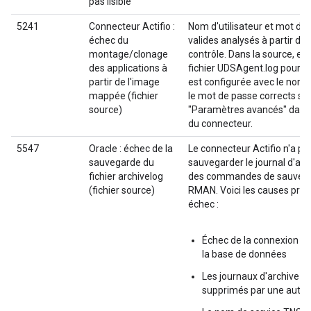
pas lisible
5241
Connecteur Actifio :
Nom d'utilisateur et mot de
échec du
valides analysés à partir du 
montage/clonage
contrôle. Dans la source, ex
des applications à
fichier UDSAgent.log pour voi
partir de l'image
est configurée avec le nom d
mappée (fichier
le mot de passe corrects so
source)
"Paramètres avancés" dans 
du connecteur.
5547
Oracle : échec de la
Le connecteur Actifio n'a pa
sauvegarde du
sauvegarder le journal d'arch
fichier archivelog
des commandes de sauvega
(fichier source)
RMAN. Voici les causes prob
échec :
Échec de la connexion d
la base de données
Les journaux d'archive on
supprimés par une autre 