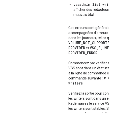
vssadmin list write
afficher des rédacteurs 
mauvais état.
Ces erreurs sont généralem
accompagnées d'erreurs VS
dans les journaux, telles qu
VOLUME
_
NOT
_
SUPPORTED
PROVIDER
VSS
_
E
_
UNEX
et
PROVIDER
_
ERROR
.
Commencez par vérifier si to
VSS sont dans un état stab
à la ligne de commande et e
# vs
commande suivante :
writers
.
Vérifiez la sortie pour conf
les writers sont dans un état
Redémarrez le service VSS et
les writers sont stables. Si c