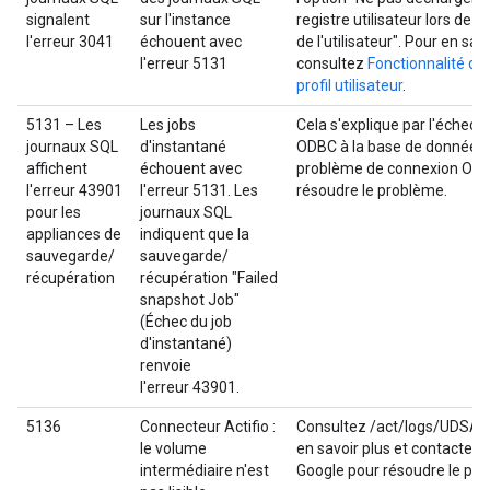
signalent
sur l'instance
registre utilisateur lors de 
l'erreur 3041
échouent avec
de l'utilisateur". Pour en savo
l'erreur 5131
consultez
Fonctionnalité du
profil utilisateur
.
5131 – Les
Les jobs
Cela s'explique par l'échec 
journaux SQL
d'instantané
ODBC à la base de données.
affichent
échouent avec
problème de connexion OD
l'erreur 43901
l'erreur 5131. Les
résoudre le problème.
pour les
journaux SQL
appliances de
indiquent que la
sauvegarde/
sauvegarde/
récupération
récupération "Failed
snapshot Job"
(Échec du job
d'instantané)
renvoie
l'erreur 43901.
5136
Connecteur Actifio :
Consultez /act/logs/UDSAge
le volume
en savoir plus et contactez 
intermédiaire n'est
Google pour résoudre le pr