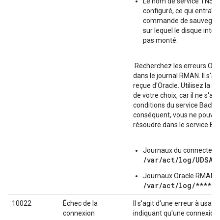
Le nom de service TNS e
configuré, ce qui entraîne
commande de sauvegar
sur lequel le disque inter
pas monté.
Recherchez les erreurs O
dans le journal RMAN. Il s'agi
reçue d'Oracle. Utilisez la r
de votre choix, car il ne s'ag
conditions du service Backu
conséquent, vous ne pouvez
résoudre dans le service Ba
Journaux du connecteur A
/var/act/log/UDSAg
Journaux Oracle RMAN :
/var/act/log/******
10022
Échec de la
Il s'agit d'une erreur à usag
connexion
indiquant qu'une connexion