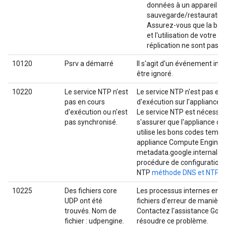
données à un appareil d
sauvegarde/restauration 
Assurez-vous que la ba
et l'utilisation de votre li
réplication ne sont pas s
10120
Psrv a démarré
Il s'agit d'un événement int
être ignoré.
10220
Le service NTP n'est
Le service NTP n'est pas en
pas en cours
d'exécution sur l'appliance
d'exécution ou n'est
Le service NTP est nécessai
pas synchronisé.
s'assurer que l'appliance d
utilise les bons codes tempo
appliance Compute Engine do
metadata.google.internal. S
procédure de configuration 
NTP
méthode DNS et NTP
.
10225
Des fichiers core
Les processus internes enre
UDP ont été
fichiers d'erreur de manière
trouvés. Nom de
Contactez l'assistance Goog
fichier : udpengine.
résoudre ce problème.