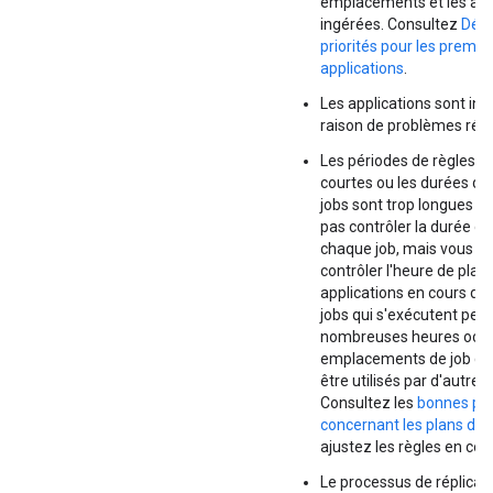
emplacements et les app
ingérées. Consultez
Défi
priorités pour les premiè
applications
.
Les applications sont ina
raison de problèmes rés
Les périodes de règles s
courtes ou les durées d'
jobs sont trop longues :
pas contrôler la durée d'
chaque job, mais vous p
contrôler l'heure de plani
applications en cours d'e
jobs qui s'exécutent pen
nombreuses heures occ
emplacements de job qui
être utilisés par d'autres
Consultez les
bonnes pra
concernant les plans de
ajustez les règles en co
Le processus de réplicati