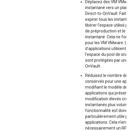
Déplacez des VM VMwar
instantané vers un plan
Direct-to-OnVault. Faites
expirer tous les instanta
libérer l'espace utilisé pa
de préproduction et le de
instantané. Cela ne fonc
pour les VM VMware. Les
d'applications utilisent t
l'espace du pool de snaps
sont protégées par une r
OnVault.
Réduisez le nombre de 
conservés pour une appli
modifiant le modèle de r
applications qui présent
modification élevés crée
instantanés plus volumin
fonctionnalité est donc
particulièrement utile po
applications. Cela n'entr
nécessairement un RPO d