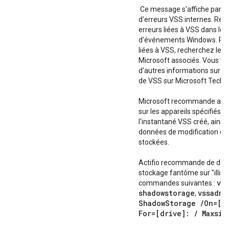
Ce message s'affiche parfo
d'erreurs VSS internes. Rec
erreurs liées à VSS dans les
d'événements Windows. Pour
liées à VSS, recherchez les 
Microsoft associés. Vous tr
d'autres informations sur l
de VSS sur Microsoft TechN
Microsoft recommande au 
sur les appareils spécifiés p
l'instantané VSS créé, ainsi 
données de modification qui
stockées.
Actifio recommande de défin
stockage fantôme sur "illimit
vs
commandes suivantes :
shadowstorage
vssadmi
,
Shadow
Storage
/
On=[d
For=[drive]:
/
Maxsiz