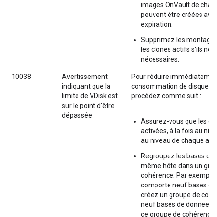
images OnVault de chaq
peuvent être créées avan
expiration.
Supprimez les montages,
les clones actifs s'ils ne 
nécessaires.
10038
Avertissement
Pour réduire immédiatemen
indiquant que la
consommation de disques vi
limite de VDisk est
procédez comme suit :
sur le point d'être
dépassée
Assurez-vous que les exp
activées, à la fois au niv
au niveau de chaque appl
Regroupez les bases de
même hôte dans un gro
cohérence. Par exemple, 
comporte neuf bases de
créez un groupe de cohé
neuf bases de données, 
ce groupe de cohérence p