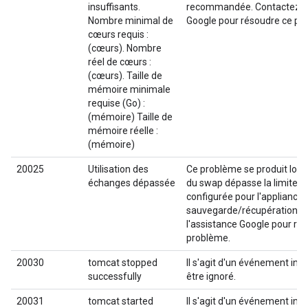
insuffisants.
recommandée. Contactez l'
Nombre minimal de
Google pour résoudre ce pr
cœurs requis :
(cœurs). Nombre
réel de cœurs :
(cœurs). Taille de
mémoire minimale
requise (Go) :
(mémoire) Taille de
mémoire réelle :
(mémoire)
20025
Utilisation des
Ce problème se produit lorsqu
échanges dépassée
du swap dépasse la limite de
configurée pour l'appliance 
sauvegarde/récupération. 
l'assistance Google pour ré
problème.
20030
tomcat stopped
Il s'agit d'un événement int
successfully
être ignoré.
20031
tomcat started
Il s'agit d'un événement int