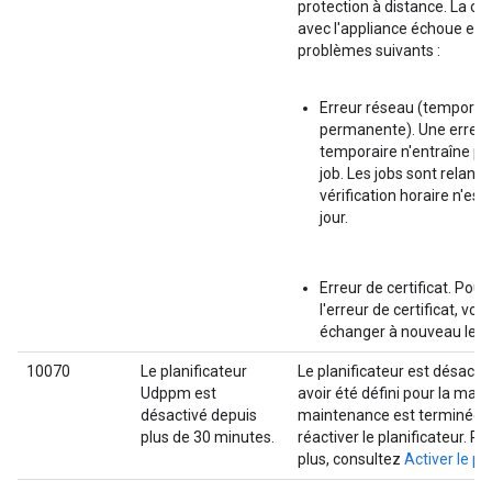
protection à distance. La 
avec l'appliance échoue en 
problèmes suivants :
Erreur réseau (temporai
permanente). Une erreur
temporaire n'entraîne pa
job. Les jobs sont relancé
vérification horaire n'est
jour.
Erreur de certificat. Pour
l'erreur de certificat, vo
échanger à nouveau le cer
10070
Le planificateur
Le planificateur est désactiv
Udppm est
avoir été défini pour la main
désactivé depuis
maintenance est terminée,
plus de 30 minutes.
réactiver le planificateur. Po
plus, consultez
Activer le pl