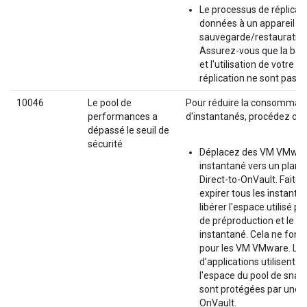
Le processus de réplicati
données à un appareil d
sauvegarde/restauration 
Assurez-vous que la ba
et l'utilisation de votre li
réplication ne sont pas s
10046
Le pool de
Pour réduire la consommati
performances a
d'instantanés, procédez com
dépassé le seuil de
sécurité
Déplacez des VM VMwar
instantané vers un plan
Direct-to-OnVault. Faites
expirer tous les instanta
libérer l'espace utilisé pa
de préproduction et le de
instantané. Cela ne fonc
pour les VM VMware. Les
d'applications utilisent t
l'espace du pool de snaps
sont protégées par une r
OnVault.