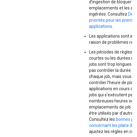
d'ingestion de bloquer d
emplacements et les app
ingérées. Consultez
Défi
priorités pour les premiè
applications
.
Les applications sont ina
raison de problèmes rés
Les périodes de règles s
courtes ou les durées d'
jobs sont trop longues :
pas contrôler la durée d'
chaque job, mais vous p
contrôler l'heure de plani
applications en cours d'e
jobs qui s'exécutent pen
nombreuses heures occ
emplacements de job qui
être utilisés par d'autres
Consultez les
bonnes pra
concernant les plans de
ajustez les règles en co