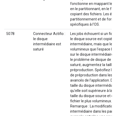
fonctionne en mappant le di
en le partitionnant, en le fo
copiant des fichiers. Les ét
partitionnement et de form
spécifiques à l'OS.
5078
Connecteur Actifio :
Les jobs échouent si un fichi
le disque
le disque source est copié su
intermédiaire est
intermédiaire, mais que le fi
saturé
volumineux que l'espace libr
sur le disque intermédiaire.
le problème de disque de p
saturé, augmentez la taille 
préproduction. Spécifiez la t
de préproduction dans les 
avancés de l'application. Déf
taille du disque intermédiair
qu'elle soit supérieure à la
taille du disque source et de 
fichier le plus volumineux.
Remarque : La modification
intermédiaire dans les par