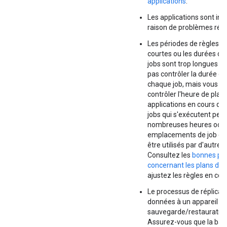
applications
.
Les applications sont ina
raison de problèmes rés
Les périodes de règles s
courtes ou les durées d'
jobs sont trop longues :
pas contrôler la durée d'
chaque job, mais vous p
contrôler l'heure de plani
applications en cours d'e
jobs qui s'exécutent pen
nombreuses heures occ
emplacements de job qui
être utilisés par d'autres
Consultez les
bonnes pra
concernant les plans de
ajustez les règles en co
Le processus de réplicati
données à un appareil d
sauvegarde/restauration 
Assurez-vous que la ba