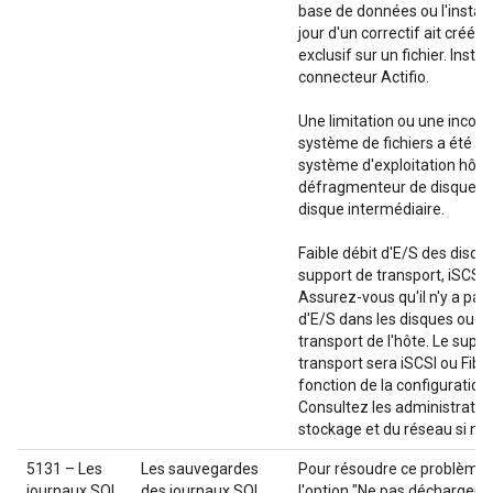
base de données ou l'install
jour d'un correctif ait créé u
exclusif sur un fichier. Instal
connecteur Actifio.
Une limitation ou une incoh
système de fichiers a été dé
système d'exploitation hôte
défragmenteur de disque W
disque intermédiaire.
Faible débit d'E/S des disqu
support de transport, iSCSI 
Assurez-vous qu'il n'y a pa
d'E/S dans les disques ou le
transport de l'hôte. Le supp
transport sera iSCSI ou Fibr
fonction de la configuration
Consultez les administrateu
stockage et du réseau si né
5131 – Les
Les sauvegardes
Pour résoudre ce problème,
journaux SQL
des journaux SQL
l'option "Ne pas décharger d