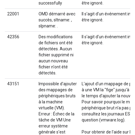
successfully
être ignoré.
22001
OMD démarré avec
Il s'agit d'un événement int
succès, sltname: ,
être ignoré.
slpname: .
42356
Des modifications
Il s'agit d'un événement int
de fichiers ont été
être ignoré.
détectées. Aucun
fichier supprimé ni
aucun nouveau
fichier n'ont été
détectés.
43151
Impossible d'ajouter
L'ajout d'un mappage de pér
des mappages de
à une VM la "fige" jusqu'à ce
périphériques bruts
le temps d'ajouter la nouvel
à la machine
Pour savoir pourquoi le ma
virtuelle (VM).
périphérique brut n'a pas pu 
Erreur : Échec de la
consultez les journaux ESX 
tâche de VM Une
question (vmware.log).
erreur système
générale s'est
Pour obtenir de l'aide sur l