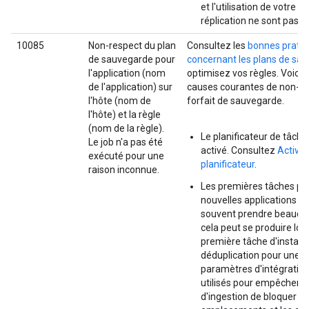
et l'utilisation de votre li
réplication ne sont pas s
10085
Non-respect du plan
Consultez les
bonnes prati
de sauvegarde pour
concernant les plans de sa
l'application (nom
optimisez vos règles. Voici 
de l'application) sur
causes courantes de non-re
l'hôte (nom de
forfait de sauvegarde.
l'hôte) et la règle
(nom de la règle).
Le planificateur de tâche
Le job n'a pas été
activé. Consultez
Activer
exécuté pour une
planificateur
.
raison inconnue.
Les premières tâches pou
nouvelles applications p
souvent prendre beauco
cela peut se produire lors
première tâche d'instan
déduplication pour une ap
paramètres d'intégration
utilisés pour empêcher l
d'ingestion de bloquer d