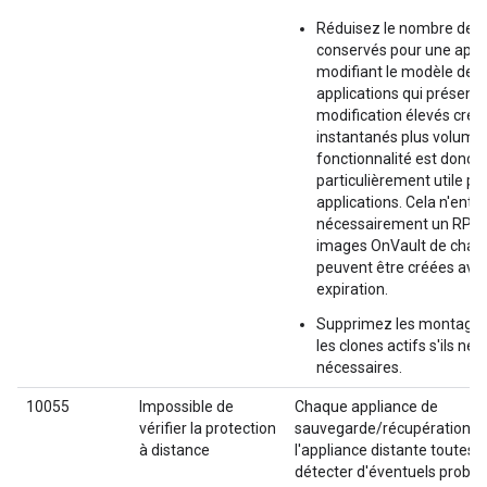
Réduisez le nombre de 
conservés pour une appli
modifiant le modèle de r
applications qui présent
modification élevés crée
instantanés plus volumin
fonctionnalité est donc
particulièrement utile po
applications. Cela n'entr
nécessairement un RPO d
images OnVault de chaq
peuvent être créées avan
expiration.
Supprimez les montages,
les clones actifs s'ils ne 
nécessaires.
10055
Impossible de
Chaque appliance de
vérifier la protection
sauvegarde/récupération vé
à distance
l'appliance distante toutes 
détecter d'éventuels probl