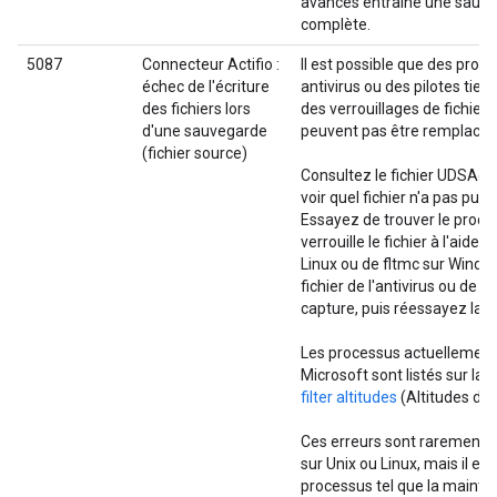
avancés entraîne une sauv
complète.
5087
Connecteur Actifio :
Il est possible que des pr
échec de l'écriture
antivirus ou des pilotes tier
des fichiers lors
des verrouillages de fichiers
d'une sauvegarde
peuvent pas être remplacés
(fichier source)
Consultez le fichier UDSAge
voir quel fichier n'a pas pu ê
Essayez de trouver le proce
verrouille le fichier à l'aide 
Linux ou de fltmc sur Window
fichier de l'antivirus ou de l
capture, puis réessayez la c
Les processus actuellement
Microsoft sont listés sur la
filter altitudes
(Altitudes de f
Ces erreurs sont rarement 
sur Unix ou Linux, mais il es
processus tel que la mainte