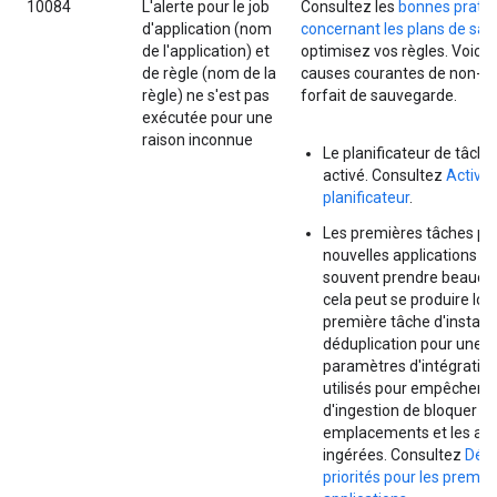
10084
L'alerte pour le job
Consultez les
bonnes prati
d'application (nom
concernant les plans de sa
de l'application) et
optimisez vos règles. Voici 
de règle (nom de la
causes courantes de non-re
règle) ne s'est pas
forfait de sauvegarde.
exécutée pour une
raison inconnue
Le planificateur de tâche
activé. Consultez
Activer
planificateur
.
Les premières tâches pou
nouvelles applications p
souvent prendre beauco
cela peut se produire lors
première tâche d'instan
déduplication pour une ap
paramètres d'intégration
utilisés pour empêcher l
d'ingestion de bloquer d
emplacements et les app
ingérées. Consultez
Défi
priorités pour les premiè