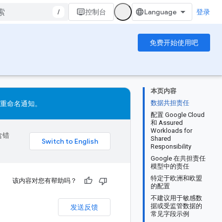
/
控制台
登录
免费开始使用吧
本页内容
数据共担责任
重命名通知
。
配置 Google Cloud
和 Assured
Workloads for
含错
Shared
Responsibility
Google 在共担责任
模型中的责任
特定于欧洲和欧盟
该内容对您有帮助吗？
的配置
不建议用于敏感数
据或受监管数据的
发送反馈
常见字段示例