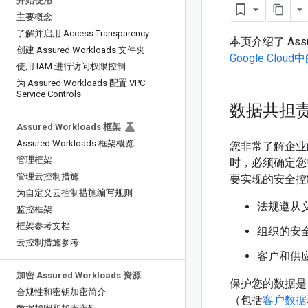
开始使用
主要概念
了解并启用 Access Transparency
本页介绍了 Ass
创建 Assured Workloads 文件夹
Google Cl
使用 IAM 进行访问权限控制
为 Assured Workloads 配置 VPC
Service Controls
数据共担
Assured Workloads 框架
Assured Workloads 框架概览
您非常了解企业的
管理框架
时，必须确定您需
管理云控制措施
要实现的安全控
为自定义云控制措施编写规则
法规遵从
监控框架
框架参考文档
组织的安
云控制措施参考
客户和供
加密 Assured Workloads 资源
保护您的数据是 
合规性和密钥加密简介
（包括
客户数据