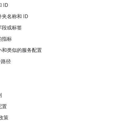
 ID
夹名称和 ID
字段或标签
的指标
小和类似的服务配置
件路径
则
配置
 政策