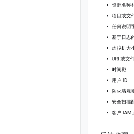
资源名称和
项目或文件
任何说明
基于日志
虚拟机大
URI 或文
时间戳
用户 ID
防火墙规
安全扫描
客户 IAM