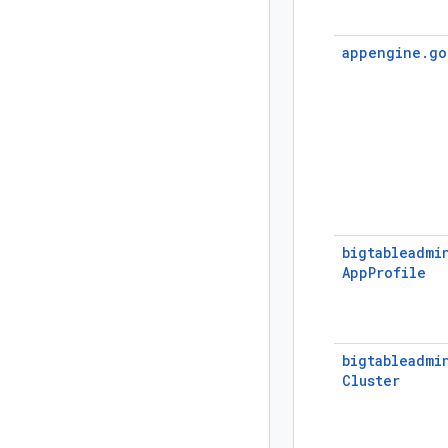
appengine.
go
bigtableadmi
AppProfile
bigtableadmi
Cluster