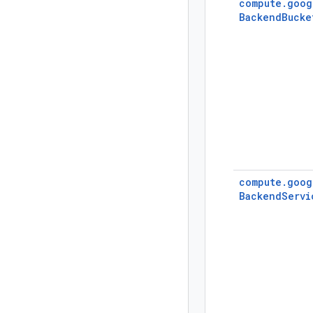
compute.
goog
BackendBucke
compute.
goog
BackendServi