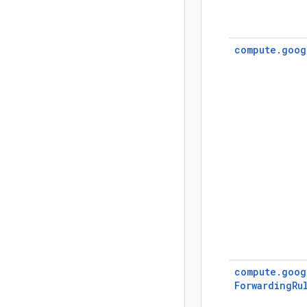
compute.goog
compute.
goog
ForwardingRu