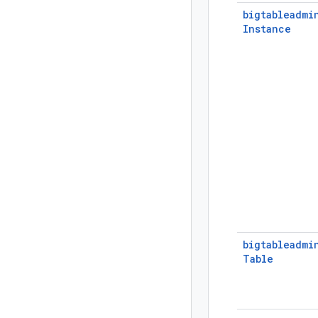
bigtableadmi
Instance
bigtableadmi
Table