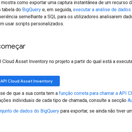
mostra como exportar uma captura instantânea de um recurso da
a tabela do
BigQuery
e, em seguida,
executar a análise de dados 
eriência semelhante a SQL para os utilizadores analisarem dad
em usar scripts personalizados.
começar
I Cloud Asset Inventory no projeto a partir do qual está a exec
 API Cloud Asset Inventory
-se de que a sua conta tem a
função correta para chamar a API C
ações individuais de cada tipo de chamada, consulte a secção
A
onjunto de dados do BigQuery
para exportar, se ainda não tiver um