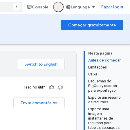
/
Console
Fazer login
Começar gratuitamente
Nesta página
Antes de começar
Limitações
Caixa
Esquemas do
BigQuery usados
Isso foi útil?
para exportação
Exporte um resumo
de recursos
Envie comentários
Exporte uma
imagem
instantânea de
recursos para
tabelas separadas