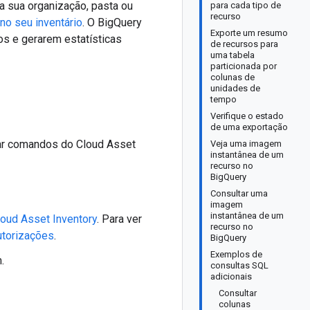
 sua organização, pasta ou
para cada tipo de
recurso
no seu inventário
. O BigQuery
Exporte um resumo
os e gerarem estatísticas
de recursos para
uma tabela
particionada por
colunas de
unidades de
tempo
Verifique o estado
de uma exportação
utar comandos do Cloud Asset
Veja uma imagem
instantânea de um
recurso no
BigQuery
Consultar uma
imagem
instantânea de um
loud Asset Inventory
. Para ver
recurso no
utorizações
.
BigQuery
Exemplos de
.
consultas SQL
adicionais
Consultar
colunas