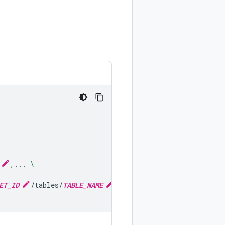
,...
\
ET_ID
/tables/
TABLE_NAME
\