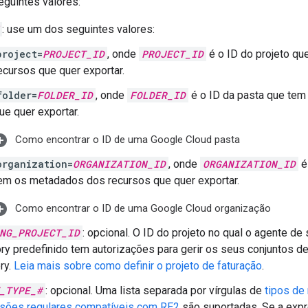
eguintes valores:
: use um dos seguintes valores:
project=
PROJECT_ID
, onde
PROJECT_ID
é o ID do projeto q
ecursos que quer exportar.
folder=
FOLDER_ID
, onde
FOLDER_ID
é o ID da pasta que te
ue quer exportar.
Como encontrar o ID de uma Google Cloud pasta
organization=
ORGANIZATION_ID
, onde
ORGANIZATION_ID
é
em os metadados dos recursos que quer exportar.
Como encontrar o ID de uma Google Cloud organização
NG_PROJECT_ID
: opcional. O ID do projeto no qual o agente de
ory predefinido tem autorizações para gerir os seus conjuntos d
ry.
Leia mais sobre como definir o projeto de faturação
.
_TYPE_#
: opcional. Uma lista separada por vírgulas de
tipos de
sões regulares compatíveis com RE2
são suportadas. Se a expr