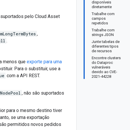
disponíveis
diretamente
Trabalhe com
 suportados pelo Cloud Asset
campos
repetidos
Trabalhe com
mLongTermBytes
,
strings JSON
ull
.
Junte tabelas de
diferentes tipos
de recursos
Encontre clusters
, a menos que
exporte para uma
do Dataproc
vulneráveis
ituir. Para o substituir, use a
devido ao CVE-
ue
com a API REST.
2021-44228
/NodePool
, não são suportados
ior para o mesmo destino tiver
tanto, se uma exportação
 são permitidos novos pedidos