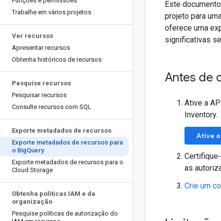
Funções e permissões
Este documento 
Trabalhe em vários projetos
projeto para um
oferece uma exp
Ver recursos
significativas s
Apresentar recursos
Obtenha históricos de recursos
Antes de 
Pesquise recursos
Pesquisar recursos
Ative a AP
Consulte recursos com SQL
Inventory.
Exporte metadados de recursos
Ative a
Exporte metadados de recursos para
o Big
Query
Certifique
Exporte metadados de recursos para o
as autoriz
Cloud Storage
Crie um c
Obtenha políticas IAM e da
organização
Pesquise políticas de autorização do