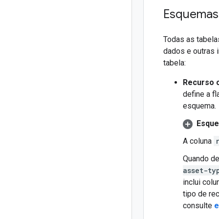
Esquemas 
Todas as tabela
dados e outras 
tabela:
Recurso o
define a f
esquema.
Esque
A coluna
Quando de
asset-ty
inclui co
tipo de re
consulte
e