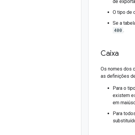
de export
O tipo de
Se a tabel
400
.
Caixa
Os nomes dos ca
as definições d
Para o ti
existem es
em maiúsc
Para todo
substituíd