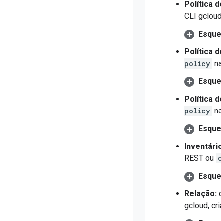
Política d
CLI gcloud
Esque
Política 
policy
na
Esque
Política 
policy
na
Esque
Inventári
REST ou
Esque
Relação:
q
gcloud, cr