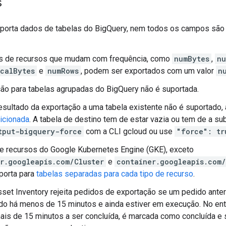
s
porta dados de tabelas do BigQuery, nem todos os campos são
 de recursos que mudam com frequência, como
numBytes
,
nu
calBytes
e
numRows
, podem ser exportados com um valor
n
ão para tabelas agrupadas do BigQuery não é suportada.
esultado da exportação a uma tabela existente não é suportado
ticionada
. A tabela de destino tem de estar vazia ou tem de a subst
tput-bigquery-force
com a CLI gcloud ou use
"force": tr
e recursos do Google Kubernetes Engine (GKE), exceto
r.googleapis.com/Cluster
e
container.googleapis.com
porta para
tabelas separadas para cada tipo de recurso
.
set Inventory rejeita pedidos de exportação se um pedido anter
ado há menos de 15 minutos e ainda estiver em execução. No en
ais de 15 minutos a ser concluída, é marcada como concluída e