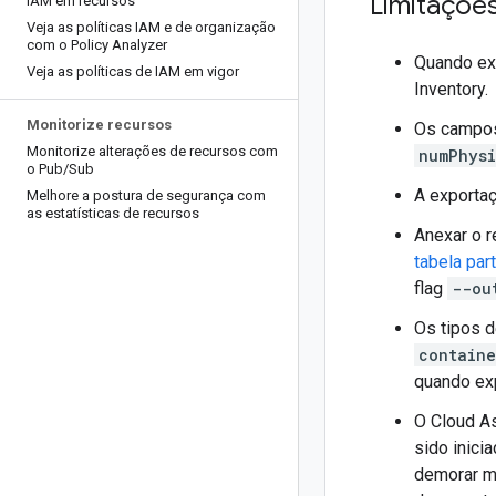
Limitaçõe
IAM em recursos
Veja as políticas IAM e de organização
com o Policy Analyzer
Quando ex
Veja as políticas de IAM em vigor
Inventory.
Monitorize recursos
Os campos
Monitorize alterações de recursos com
numPhysi
o Pub
/
Sub
A exportaç
Melhore a postura de segurança com
as estatísticas de recursos
Anexar o r
tabela par
flag
--ou
Os tipos d
containe
quando ex
O Cloud As
sido inici
demorar m