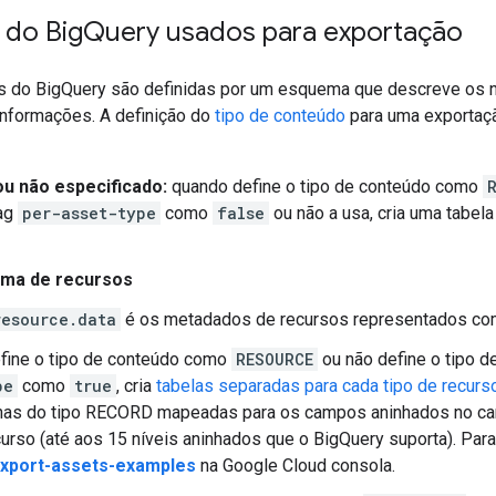
do Big
Query usados para exportação
s do BigQuery são definidas por um esquema que descreve os n
informações. A definição do
tipo de conteúdo
para uma exportaç
u não especificado:
quando define o tipo de conteúdo como
lag
per-asset-type
como
false
ou não a usa, cria uma tabel
ma de recursos
resource.data
é os metadados de recursos representados co
fine o tipo de conteúdo como
RESOURCE
ou não define o tipo d
pe
como
true
, cria
tabelas separadas para cada tipo de recurs
lunas do tipo RECORD mapeadas para os campos aninhados no 
curso (até aos 15 níveis aninhados que o BigQuery suporta). Par
xport-assets-examples
na Google Cloud consola.