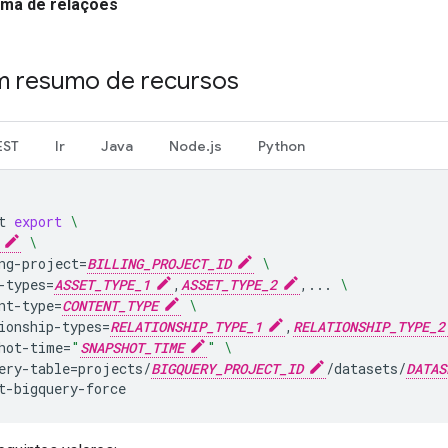
ma de relações
m resumo de recursos
EST
Ir
Java
Node.js
Python
t
export
\
\
ng-project
=
BILLING_PROJECT_ID
\
-types
=
ASSET_TYPE_1
,
ASSET_TYPE_2
,...
\
nt-type
=
CONTENT_TYPE
\
ionship-types
=
RELATIONSHIP_TYPE_1
,
RELATIONSHIP_TYPE_2
hot-time
=
"
SNAPSHOT_TIME
"
\
ery-table
=
projects/
BIGQUERY_PROJECT_ID
/datasets/
DATAS
t-bigquery-force