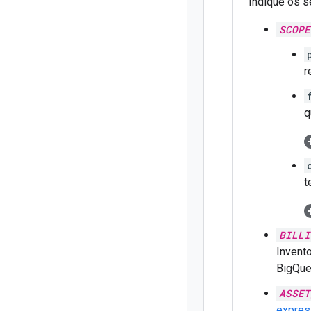
Indique os s
SCOPE
r
q
t
BILLI
Invent
BigQue
ASSET
expres