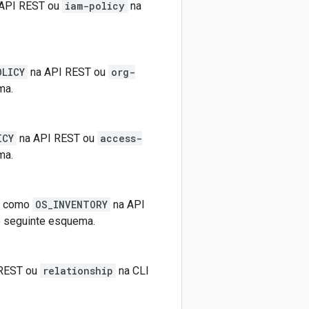
API REST ou
iam-policy
na
OLICY
na API REST ou
org-
ma.
ICY
na API REST ou
access-
ma.
do como
OS_INVENTORY
na API
o seguinte esquema.
REST ou
relationship
na CLI