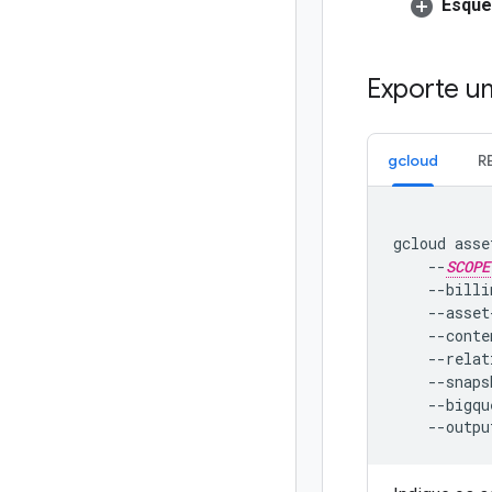
Esque
Exporte u
gcloud
R
gcloud
asse
--
SCOPE
--billi
--asset
--conte
--relat
--snaps
--bigqu
--outpu