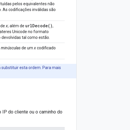
tuídas pelos equivalentes não
. As codificações inválidas são
url
Decode(
)
L de
x
; além de
,
ateres Unicode no formato
o devolvidas tal como estão.
m
minúsculas
de um
x
codificado
 substituir esta ordem. Para mais
 IP do cliente ou o caminho do