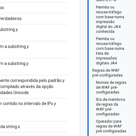
Permita ou
os.
recuse tráfego
com base numa
erdadeiros.
impressão
digital do JA4
ubstring
y
.
conhecida
Permita ou
recuse tráfego
m a substring
y
.
com base numa
lista de
impressões
digitais JA4
m a substring
y
.
Regras de WAF
pré-configuradas
mente correspondida pelo padrão
y
Nomes de regras
 compilado através da opção
de WAF pré-
configuradas
lidades Unicode.
IDs de membros
r contido no intervalo de IPs
y
.
de regras da
WAF pré-
configuradas
Operador para
regras de WAF
 da string
x
.
pré-configuradas