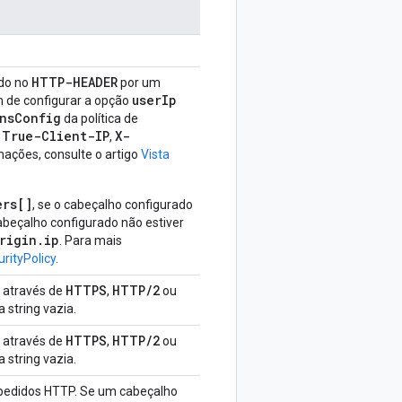
HTTP-HEADER
ído no
por um
user
Ip
m de configurar a opção
ns
Config
da política de
True-Client-IP
X-
o
,
mações, consulte o artigo
Vista
ers[]
, se o cabeçalho configurado
cabeçalho configurado não estiver
rigin.ip
. Para mais
urityPolicy
.
HTTPS
HTTP
/
2
r através de
,
ou
a string vazia.
HTTPS
HTTP
/
2
r através de
,
ou
a string vazia.
 pedidos HTTP. Se um cabeçalho