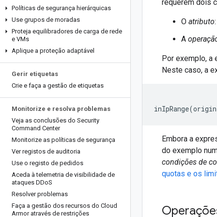
requerem dois 
Políticas de segurança hierárquicas
Use grupos de moradas
O
atributo
Proteja equilibradores de carga de rede
A
operaçã
e VMs
Aplique a proteção adaptável
Por exemplo, a 
Neste caso, a e
Gerir etiquetas
Crie e faça a gestão de etiquetas
Monitorize e resolva problemas
Veja as conclusões do Security
Command Center
Embora a expres
Monitorize as políticas de segurança
do exemplo numa
Ver registos de auditoria
condições de c
Use o registo de pedidos
quotas e os lim
Aceda à telemetria de visibilidade de
ataques DDo
S
Resolver problemas
Faça a gestão dos recursos do Cloud
Operaçõe
Armor através de restrições