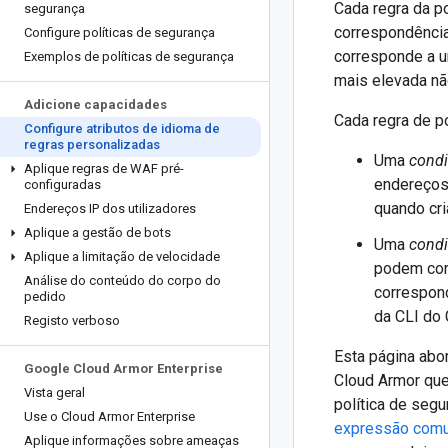
Cada regra da p
segurança
correspondência
Configure políticas de segurança
corresponde a u
Exemplos de políticas de segurança
mais elevada n
Adicione capacidades
Cada regra de p
Configure atributos de idioma de
regras personalizadas
Uma
condi
Aplique regras de WAF pré-
endereços 
configuradas
quando cri
Endereços IP dos utilizadores
Aplique a gestão de bots
Uma
condi
Aplique a limitação de velocidade
podem cor
Análise do conteúdo do corpo do
correspond
pedido
da CLI do 
Registo verboso
Esta página abo
Google Cloud Armor Enterprise
Cloud Armor que
Vista geral
política de seg
Use o Cloud Armor Enterprise
expressão comu
Aplique informações sobre ameaças