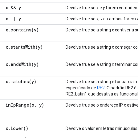
x && y
Devolve true se
x
e
y
forem verdadeir
x
|
|
y
Devolve true se
x
,
y
ou ambos forem v
x
.
contains(
y)
Devolve true se a string
x
contiver a s
x
.
startsWith(
y)
Devolve true se a string
x
começar co
x
.
endsWith(
y)
Devolve true se a string
x
terminar co
x
.
matches(
y)
a
Devolve true se a string
x
for parcial
especificado de
RE2
. O padrão RE2 é
RE2::Latin1 que desativa as funciona
inIpRange(
x
,
y)
Devolve true se o endereço IP
x
estive
x
.
lower(
)
Devolve o valor em letras minúsculas