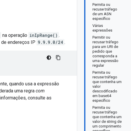
Permita ou
recuse tráfego
de um ASN
específico
Várias
expressões
na operação
inIpRange()
.
Permitir ou
lo de endereços IP
9.9.9.0/24
.
recusar tráfego
para um URI de
pedido que
corresponda a
uma expressão
regular
Permita ou
recuse tráfego
que contenha um
ente, quando usa a expressão
valor
iderada uma regra
com
descodificado
em base64
 informações, consulte as
específico
Permita ou
recuse tráfego
que contenha um
valor de string de
um comprimento
específico