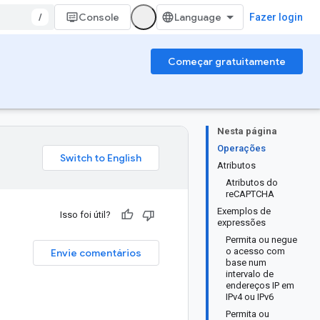
/
Console
Fazer login
Começar gratuitamente
Nesta página
Operações
Atributos
Atributos do
reCAPTCHA
Exemplos de
Isso foi útil?
expressões
Permita ou negue
o acesso com
Envie comentários
base num
intervalo de
endereços IP em
IPv4 ou IPv6
Permita ou