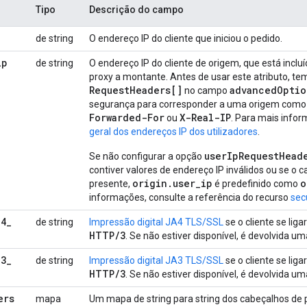
Tipo
Descrição do campo
de string
O endereço IP do cliente que iniciou o pedido.
ip
de string
O endereço IP do cliente de origem, que está inclu
proxy a montante. Antes de usar este atributo, te
Request
Headers[]
advanced
Optio
no campo
segurança para corresponder a uma origem com
Forwarded-For
X-Real-IP
ou
. Para mais infor
geral dos endereços IP dos utilizadores
.
userIpRequestHead
Se não configurar a opção
contiver valores de endereço IP inválidos ou se o 
origin.user_ip
o
presente,
é predefinido como
informações, consulte a referência do recurso
sec
a4
_
de string
Impressão digital JA4 TLS/SSL
se o cliente se liga
HTTP
/
3
. Se não estiver disponível, é devolvida um
a3
_
de string
Impressão digital JA3 TLS/SSL
se o cliente se liga
HTTP
/
3
. Se não estiver disponível, é devolvida um
ers
mapa
Um mapa de string para string dos cabeçalhos de