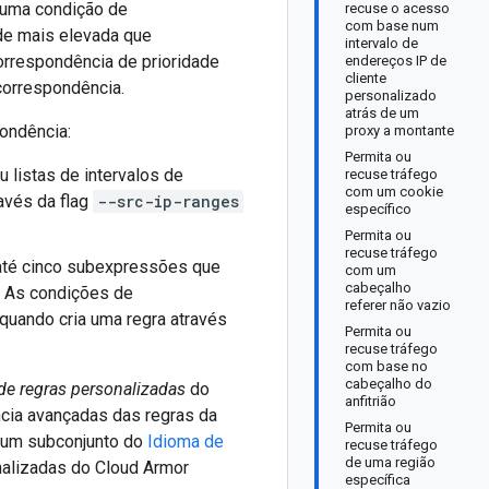
, uma condição de
recuse o acesso
com base num
ade mais elevada que
intervalo de
orrespondência de prioridade
endereços IP de
cliente
orrespondência.
personalizado
atrás de um
pondência:
proxy a montante
Permita ou
 listas de intervalos de
recuse tráfego
com um cookie
avés da flag
--src-ip-ranges
específico
Permita ou
recuse tráfego
té cinco subexpressões que
com um
cabeçalho
. As condições de
referer não vazio
quando cria uma regra através
Permita ou
recuse tráfego
com base no
cabeçalho do
de regras personalizadas
do
anfitrião
cia avançadas das regras da
Permita ou
é um subconjunto do
Idioma de
recuse tráfego
de uma região
nalizadas do Cloud Armor
específica