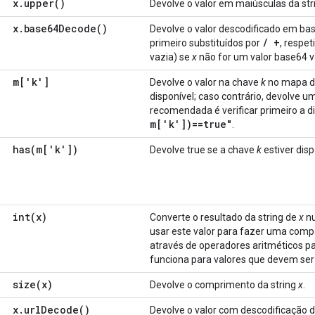
x
.
upper(
)
Devolve o valor em maiúsculas da st
x
.
base64Decode(
)
Devolve o valor descodificado em ba
/
+
primeiro substituídos por
, respe
vazia) se
x
não for um valor base64 vá
m['k']
Devolve o valor na chave
k
no mapa de
disponível; caso contrário, devolve 
recomendada é verificar primeiro a d
m['k'])==true"
.
has(
m['k'])
Devolve true se a chave
k
estiver dis
int(
x)
Converte o resultado da string de
x
nu
usar este valor para fazer uma comp
através de operadores aritméticos pa
funciona para valores que devem ser
size(
x)
Devolve o comprimento da string
x
.
x
.
url
Decode(
)
Devolve o valor com descodificação 