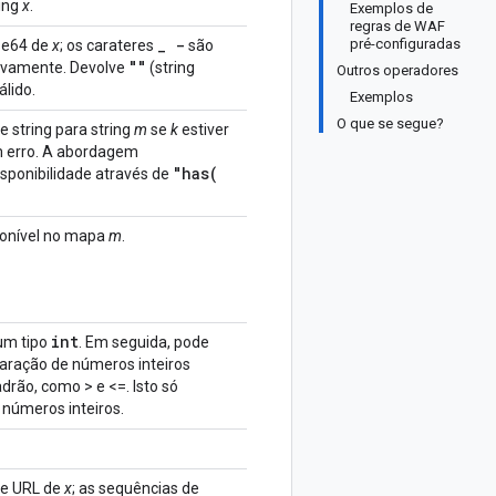
ring
x
.
Exemplos de
regras de WAF
_
-
pré-configuradas
se64 de
x
; os carateres
são
""
tivamente. Devolve
(string
Outros operadores
lido.
Exemplos
O que se segue?
 string para string
m
se
k
estiver
um erro. A abordagem
"
has(
isponibilidade através de
ponível no mapa
m
.
int
m tipo
. Em seguida, pode
aração de números inteiros
drão, como > e <=. Isto só
 números inteiros.
de URL de
x
; as sequências de