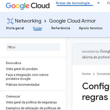
Áreas de tecnologia
F
Networking
Google Cloud Armor
Vista geral
Guias
Referência
Apoio técnico
idioma de preferê
Descubra
Vista geral do produto
Home
Documen
Faça a integração com outros
produtos Google
Config
Práticas recomendadas
regras
Começar
Vista geral da política de segurança
Exemplos de utilização de políticas de