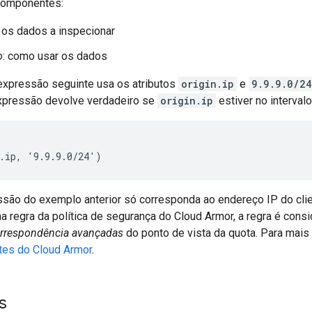
componentes:
: os dados a inspecionar
o
: como usar os dados
expressão seguinte usa os atributos
origin.ip
e
9.9.9.0/24
xpressão devolve verdadeiro se
origin.ip
estiver no interva
são do exemplo anterior só corresponda ao endereço IP do cli
 regra da política de segurança do Cloud Armor, a regra é cons
orrespondência avançadas
do ponto de vista da quota. Para mais
ites do Cloud Armor
.
s