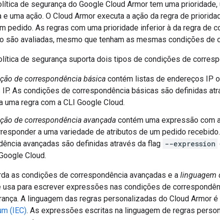
olítica de segurança do Google Cloud Armor tem uma prioridade
 e uma ação. O Cloud Armor executa a ação da regra de priorid
m pedido. As regras com uma prioridade inferior à da regra de c
ão são avaliadas, mesmo que tenham as mesmas condições de c
olítica de segurança suporta dois tipos de condições de corres
ção de correspondência básica
contém listas de endereços IP ou
IP. As condições de correspondência básicas são definidas atr
a uma regra com a CLI Google Cloud.
ção de correspondência avançada
contém uma expressão com a
responder a uma variedade de atributos de um pedido recebido
ência avançadas são definidas através da flag
--expression
Google Cloud.
rda as condições de correspondência avançadas e a
linguagem 
 usa para escrever expressões nas condições de correspondên
urança. A linguagem das regras personalizadas do Cloud Armor 
m (IEC)
. As expressões escritas na linguagem de regras perso