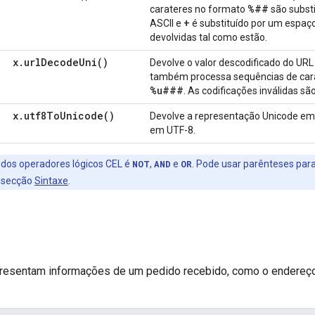
%##
carateres no formato
são substi
+
ASCII e
é substituído por um espaço
devolvidas tal como estão.
x
.
url
Decode
Uni(
)
Devolve o valor descodificado do UR
também processa sequências de car
%u###
. As codificações inválidas sã
x
.
utf8To
Unicode(
)
Devolve a representação Unicode e
em UTF-8.
dos operadores lógicos CEL é
NOT
,
AND
e
OR
. Pode usar parênteses para
a secção
Sintaxe
.
presentam informações de um pedido recebido, como o endereço