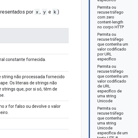
Permita ou
epresentados por
x
,
y
e
k
)
recuse tráfego
com zero
content-length
no corpo HTTP
Permita ou
recuse tráfego
que contenha um
valor codificado
por URL
específico
teral constante fornecida.
Permita ou
recuse tráfego
que contenha um
 de string não processada fornecido
valor codificado
pe. Os literais de strings não
de URL
strings que, por si só, têm de
específico de
pe.
uma string
Unicode
ano
x
for falso ou devolve o valor
Permita ou
eiro.
recuse tráfego
que contenha
uma string
Unicode
específica de um
texto UTF-8