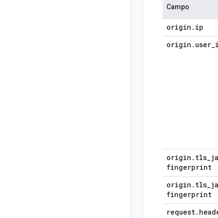
Campo
origin
.
ip
origin
.
user
_
origin
.
tls
_
j
fingerprint
origin
.
tls
_
j
fingerprint
request
.
head