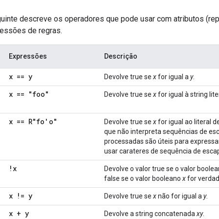
guinte descreve os operadores que pode usar com atributos (r
ressões de regras.
Expressões
Descrição
x == y
Devolve true se
x
for igual a
y
.
x == "foo"
Devolve true se
x
for igual à string li
x == R"fo'o"
Devolve true se
x
for igual ao literal
que não interpreta sequências de esca
processadas são úteis para expressar 
usar carateres de sequência de esca
!x
Devolve o valor true se o valor boole
false se o valor booleano
x
for verdad
x != y
Devolve true se
x
não for igual a
y
.
x + y
Devolve a string concatenada
xy
.