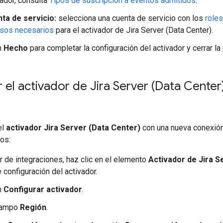
vador, consulta
Tipos de suscripción a eventos admitidos
.
ta de servicio:
selecciona una cuenta de servicio con los
roles
sos necesarios
para el activador de Jira Server (Data Center).
n
Hecho
para completar la configuración del activador y cerrar la
 el activador de Jira Server (Data Cente
el
activador Jira Server (Data Center)
con una nueva conexión 
os:
or de integraciones, haz clic en el elemento
Activador de Jira S
e configuración del activador.
n
Configurar activador
.
campo
Región
.