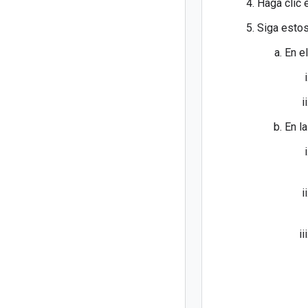
Haga clic
Siga esto
En e
En l