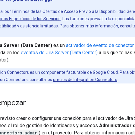
 a los "Términos de las Ofertas de Acceso Previo a la Disponibilidad Ge
nos Específicos de los Servicios
. Las funciones previas a la disponibilid
ibilidad y asistencia limitadas. Para obtener más información, consult
ra Server (Data Center)
es un
activador de evento de conector
ada en los
eventos de Jira Server (Data Center)
a los que te has 
ter).
tion Connectors es un componente facturable de Google Cloud. Para obt
ion Connectors, consulta los
precios de Integration Connectors
.
empezar
previsto crear o configurar una conexión para el activador de Jira
nes el rol de gestión de identidades y accesos
Administrador 
onnectors.admin
) en el proyecto. Para obtener información s