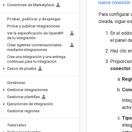
nueva conexión
.
Conectores de Marketplace
Para configurar
Probar
,
publicar y desplegar
creada, sigue e
Probar y publicar integraciones
En el edit
Ver la especificación de Open
API
de tu integración
el panel d
Crear agentes conversacionales
mediante integraciones
Haz clic e
Crea una integración y una entrega
Proporcion
continuas para tu integración
conector
:
Casos de prueba
Regi
Gestionar
Cone
Gestionar integraciones
Gestionar plantillas
Inte
Ejecuciones de integración
acti
Gestionar regiones
Tipo
inte
Tutoriales