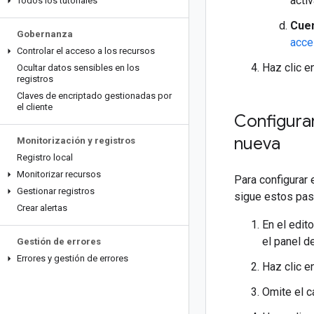
acti
Todos los tutoriales
Cuen
Gobernanza
acce
Controlar el acceso a los recursos
Haz clic e
Ocultar datos sensibles en los
registros
Claves de encriptado gestionadas por
el cliente
Configurar
nueva
Monitorización y registros
Registro local
Monitorizar recursos
Para configurar 
Gestionar registros
sigue estos pas
Crear alertas
En el edit
el panel d
Gestión de errores
Errores y gestión de errores
Haz clic e
Omite el 