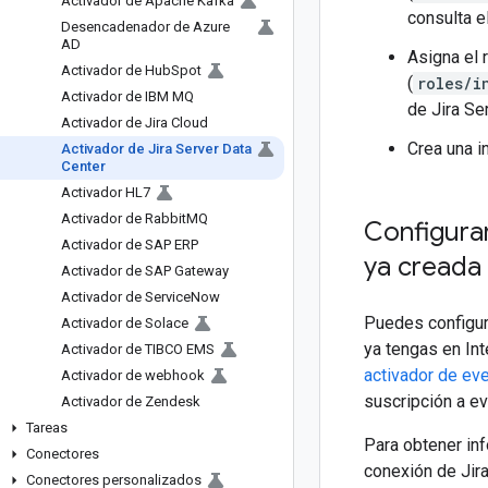
Activador de Apache Kafka
consulta e
Desencadenador de Azure
AD
Asigna el 
Activador de Hub
Spot
(
roles/i
Activador de IBM MQ
de Jira Se
Activador de Jira Cloud
Crea una i
Activador de Jira Server Data
Center
Activador HL7
Activador de Rabbit
MQ
Configurar
Activador de SAP ERP
ya creada
Activador de SAP Gateway
Activador de Service
Now
Puedes configur
Activador de Solace
ya tengas en Int
Activador de TIBCO EMS
activador de ev
Activador de webhook
suscripción a ev
Activador de Zendesk
Tareas
Para obtener in
Conectores
conexión de Jira
Conectores personalizados