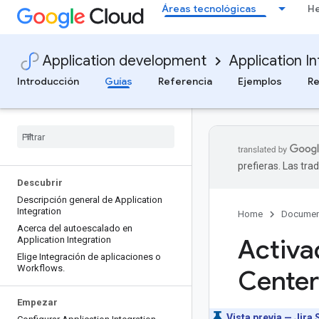
Áreas tecnológicas
He
Application development
Application I
Introducción
Guías
Referencia
Ejemplos
Re
prefieras. Las tr
Descubrir
Descripción general de Application
Integration
Home
Documen
Acerca del autoescalado en
Activa
Application Integration
Elige Integración de aplicaciones o
Workflows
.
Center
Empezar
Vista previa — Jira 