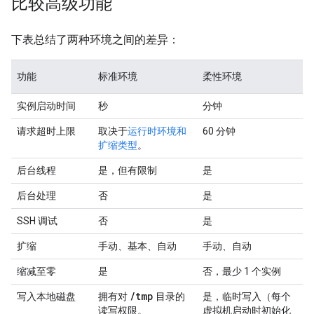
比较高级功能
下表总结了两种环境之间的差异：
功能
标准环境
柔性环境
实例启动时间
秒
分钟
请求超时上限
取决于
运行时环境和
60 分钟
扩缩类型
。
后台线程
是，但有限制
是
后台处理
否
是
SSH 调试
否
是
扩缩
手动、基本、自动
手动、自动
缩减至零
是
否，最少 1 个实例
/
tmp
写入本地磁盘
拥有对
目录的
是，临时写入（每个
读写权限。
虚拟机启动时初始化