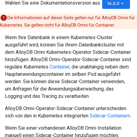
Wählen Sie eine Dokumentationsversion aus:
keyboard_arrow_down
16.3.0
Die Informationen auf dieser Seite gelten nur für AlloyDB Omni für
Kubernetes. Sie gelten nicht für AlloyDB Omni für Container.
Wenn Ihre Datenbank in einem Kubernetes-Cluster
ausgeführt wird, können Sie Ihrem Datenbankcluster mit
dem AlloyDB Omni Kubernetes-Operator Sidecar-Container
hinzufügen. AlloyDB Omni-Operator-Sidecar-Container sind
reguläre Kubernetes
Container
, die unabhängig neben dem
Hauptanwendungscontainer im selben Pod ausgeführt
werden. Sie können diese Sidecar-Container verwenden,
um Anfragen für die Anwendungsüberwachung, das
Logging und das Tracing zu verarbeiten.
AlloyDB Omni-Operator-Sidecar-Container unterscheiden
sich von den in Kubernetes integrierten
Sidecar-Containern
.
Wenn Sie einer vorhandenen AlloyDB Omni-Installation
manuell einen Sidecar-Container hinzufügen möchten,