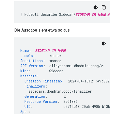
kubectl
describe
Sidecar/
SIDECAR_CR_NAME
Die Ausgabe sieht etwa so aus:
Name
:
SIDECAR_CR_NAME
Labels
:
<
none
Annotations
:
<
none
API Version
:
alloydbomni.dbadmin.goog/v1
Kind
:
Sidecar
Metadata
:
Creation Timestamp
:
2024-04-15T21:49:00Z
Finalizers
:
sidecars.dbadmin.goog/finalizer
Generation
:
2
Resource Version
:
2561336
UID
:
e57f2e13-20c5-4905-b13b-
Spec
: