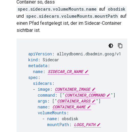
Container so, dass
spec.sidecars.volumeMounts.name
auf
obsdisk
und
spec.sidecars.volumeMounts.mountPath
auf
einen Pfad festgelegt ist, der im Sidecar-Container
sichtbar ist.
apiVersion
:
alloydbomni.dbadmin.goog/v1
kind
:
Sidecar
metadata
:
name
:
SIDECAR_CR_NAME
spec
:
sidecars
:
-
image
:
CONTAINER_IMAGE
command
:
[
"
CONTAINER_COMMAND
"
]
args
:
[
"
CONTAINER_ARGS
"
]
name
:
CONTAINER_NAME
volumeMounts
:
-
name
:
obsdisk
mountPath
:
LOGS_PATH