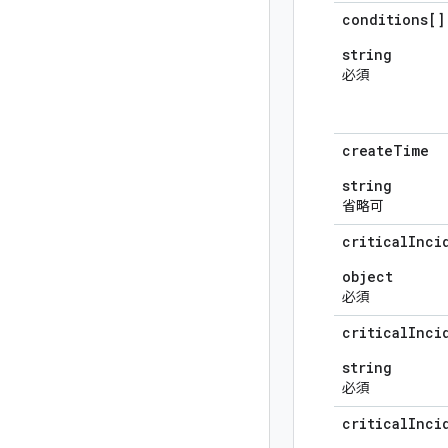
conditions[]
string
必須
create
Time
string
省略可
critical
Inci
object
必須
critical
Inci
string
必須
critical
Inci