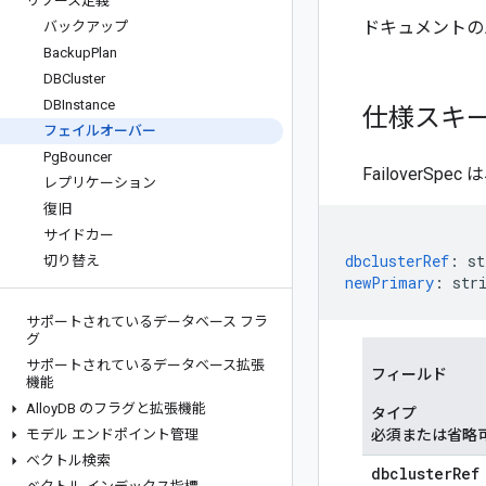
リソース定義
ドキュメントの
バックアップ
Backup
Plan
DBCluster
DBInstance
仕様スキ
フェイルオーバー
Pg
Bouncer
Failover
レプリケーション
復旧
サイドカー
dbclusterRef
:
st
切り替え
newPrimary
:
str
サポートされているデータベース フラ
グ
サポートされているデータベース拡張
フィールド
機能
Alloy
DB のフラグと拡張機能
タイプ
モデル エンドポイント管理
必須または省略
ベクトル検索
dbcluster
Ref