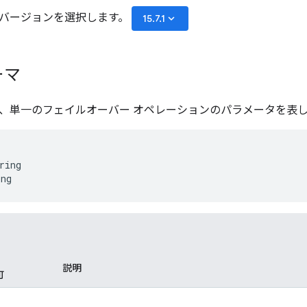
バージョンを選択します。
keyboard_arrow_down
15.7.1
ーマ
Spec は、単一のフェイルオーバー オペレーションのパラメータを表
ring
ing
説明
可