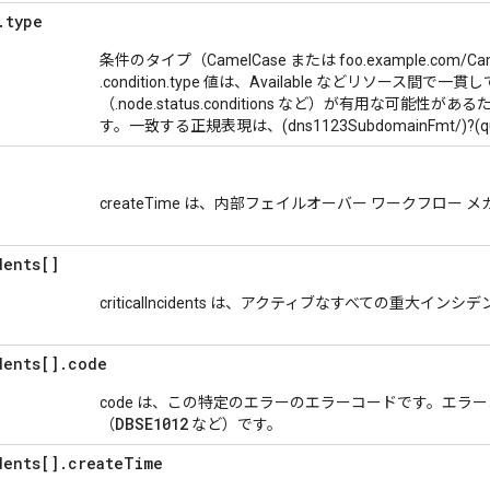
.
type
条件のタイプ（CamelCase または foo.example.com/
.condition.type 値は、Available などリソース間
（.node.status.conditions など）が有用な可
す。一致する正規表現は、(dns1123SubdomainFmt/)?(qua
createTime は、内部フェイルオーバー ワークフロー
dents[]
criticalIncidents は、アクティブなすべての重大
dents[]
.
code
code は、この特定のエラーのエラーコードです。エラ
DBSE1012
（
など）です。
dents[]
.
create
Time