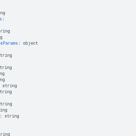
ing
s
:
tring
g
teParams
:
object
tring
tring
ng
ng
string
tring
tring
ing
:
string
tring