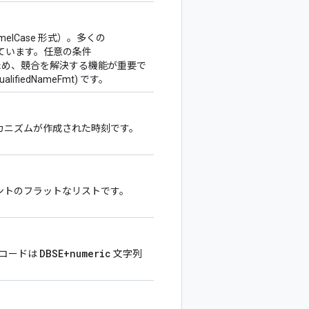
CamelCase 形式）。多くの
で一貫しています。任意の条件
能性があるため、競合を解決する機能が重要で
lifiedNameFmt) です。
 メカニズムが作成された時刻です。
インシデントのフラットなリストです。
DBSE+numeric
ーコードは
文字列