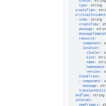
status
:
string
type
:
string
createTime
:
str
criticalIncident
-
code
:
string
createTime
:
s
message
:
strin
messageTempla
resource
:
component
:
s
location
:
cluster
:
s
kind
:
stri
name
:
stri
namespace
:
version
:
s
stackTrace
:
-
component
:
s
message
:
str
transientUntil
endTime
:
string
internal
:
newPrimary
:
s