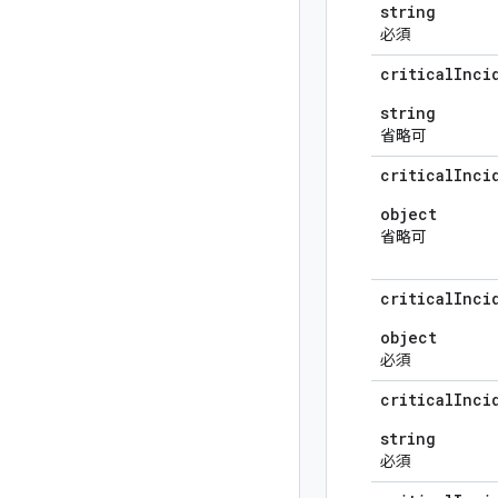
string
必須
critical
Inci
string
省略可
critical
Inci
object
省略可
critical
Inci
object
必須
critical
Inci
string
必須