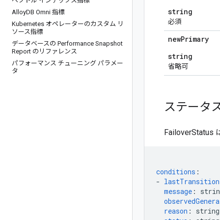
ベクトル インデックス指標
string
Alloy
DB Omni 指標
必須
Kubernetes オペレーターのカスタム リ
ソース指標
new
Primary
データベースの Performance Snapshot
Report のリファレンス
string
パフォーマンス チューニング パラメー
省略可
タ
ステータス
FailoverS
conditions
:
-
lastTransitio
message
:
strin
observedGenera
reason
:
string