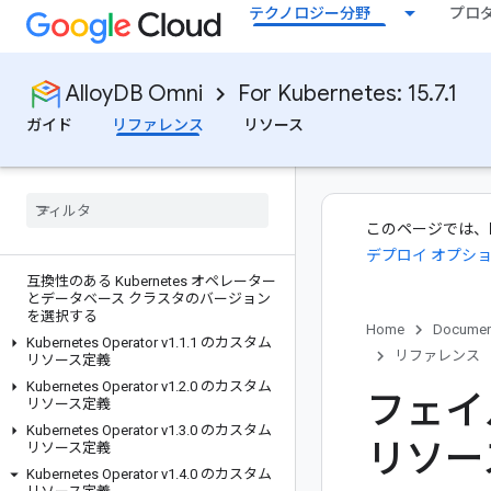
テクノロジー分野
プロ
AlloyDB Omni
For Kubernetes: 15.7.1
ガイド
リファレンス
リソース
このページでは、
デプロイ オプシ
互換性のある Kubernetes オペレーター
とデータベース クラスタのバージョン
を選択する
Home
Documen
Kubernetes Operator v1
.
1
.
1 のカスタム
リファレンス
リソース定義
Kubernetes Operator v1
.
2
.
0 のカスタム
フェイ
リソース定義
Kubernetes Operator v1
.
3
.
0 のカスタム
リソー
リソース定義
Kubernetes Operator v1
.
4
.
0 のカスタム