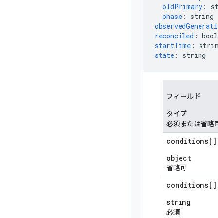
oldPrimary
:
s
phase
:
string
observedGenerati
reconciled
:
bool
startTime
:
stri
state
:
string
フィールド
タイプ
必須または省略
conditions[]
object
省略可
conditions[]
string
必須