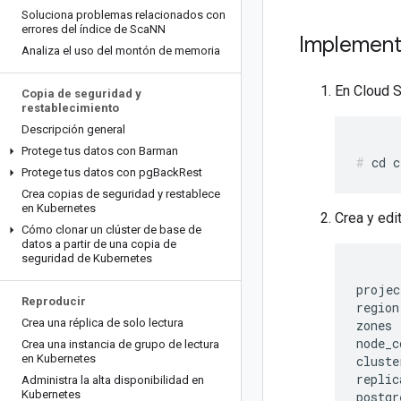
Soluciona problemas relacionados con
errores del índice de Sca
NN
Implement
Analiza el uso del montón de memoria
En Cloud S
Copia de seguridad y
restablecimiento
Descripción general
Protege tus datos con Barman
Protege tus datos con pg
Back
Rest
Crea copias de seguridad y restablece
en Kubernetes
Crea y edi
Cómo clonar un clúster de base de
datos a partir de una copia de
seguridad de Kubernetes
projec
Reproducir
region
Crea una réplica de solo lectura
zones 
node_c
Crea una instancia de grupo de lectura
en Kubernetes
cluste
replic
Administra la alta disponibilidad en
Kubernetes
postgr