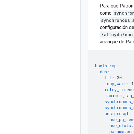
Para que Patroni
como
synchro
synchronous_
configuración de
/alloydb/con
arranque de Pat
bootstrap
:
dcs
:
ttl
:
30
loop_wait
:
1
retry_timeou
maximum_lag_
synchronous_
synchronous_
postgresql
:
use_pg_rew
use_slots
:
parameters