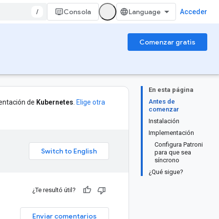
/
Consola
Acceder
Comenzar gratis
En esta página
Antes de
entación de
Kubernetes
.
Elige otra
comenzar
Instalación
Implementación
Configura Patroni
para que sea
síncrono
¿Qué sigue?
¿Te resultó útil?
Enviar comentarios