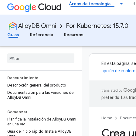
Áreas de tecnología
H
AlloyDB Omni
For Kubernetes: 15.7.0
Guías
Referencia
Recursos
En esta página, s
opción de implem
Descubrimiento
Descripción general del producto
Documentación para las versiones de
Alloy
DB Omni
preferido. Las tr
Comenzar
Home
Documen
Planifica la instalación de Alloy
DB Omni
en una VM
Crea u
Guía de inicio rápido: Instala Alloy
DB