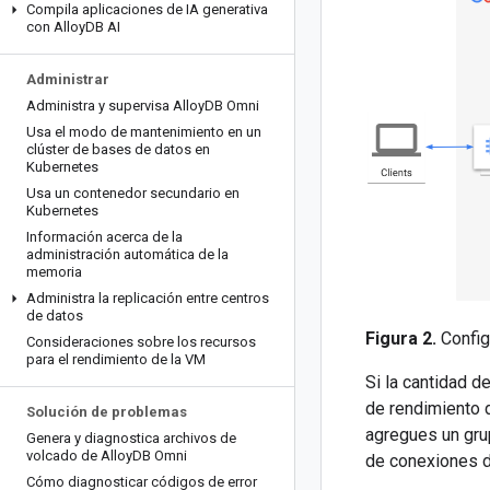
Compila aplicaciones de IA generativa
con Alloy
DB AI
Administrar
Administra y supervisa Alloy
DB Omni
Usa el modo de mantenimiento en un
clúster de bases de datos en
Kubernetes
Usa un contenedor secundario en
Kubernetes
Información acerca de la
administración automática de la
memoria
Administra la replicación entre centros
de datos
Figura 2.
Config
Consideraciones sobre los recursos
para el rendimiento de la VM
Si la cantidad d
de rendimiento 
Solución de problemas
agregues un grup
Genera y diagnostica archivos de
volcado de Alloy
DB Omni
de conexiones d
Cómo diagnosticar códigos de error