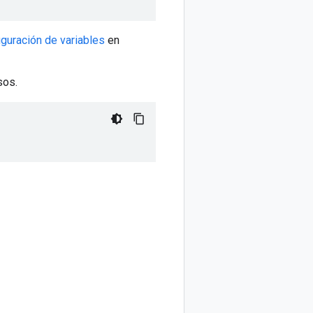
iguración de variables
en
sos.