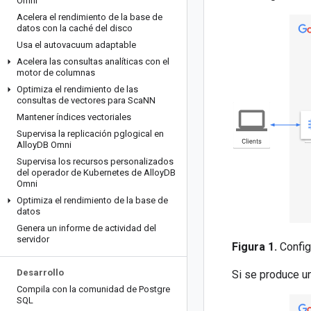
Omni
Acelera el rendimiento de la base de
datos con la caché del disco
Usa el autovacuum adaptable
Acelera las consultas analíticas con el
motor de columnas
Optimiza el rendimiento de las
consultas de vectores para Sca
NN
Mantener índices vectoriales
Supervisa la replicación pglogical en
Alloy
DB Omni
Supervisa los recursos personalizados
del operador de Kubernetes de Alloy
DB
Omni
Optimiza el rendimiento de la base de
datos
Genera un informe de actividad del
servidor
Figura 1.
Configu
Desarrollo
Si se produce un
Compila con la comunidad de Postgre
SQL