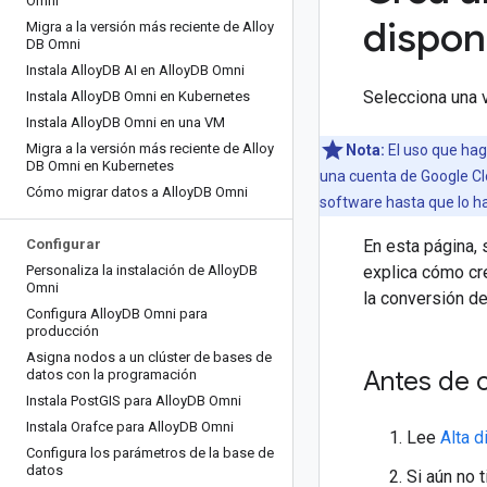
Omni
dispon
Migra a la versión más reciente de Alloy
DB Omni
Instala Alloy
DB AI en Alloy
DB Omni
Selecciona una 
Instala Alloy
DB Omni en Kubernetes
Instala Alloy
DB Omni en una VM
Migra a la versión más reciente de Alloy
Nota:
El uso que haga
DB Omni en Kubernetes
una cuenta de Google Clo
Cómo migrar datos a Alloy
DB Omni
software hasta que lo ha
Configurar
En esta página, 
Personaliza la instalación de Alloy
DB
explica cómo cre
Omni
la conversión de
Configura Alloy
DB Omni para
producción
Asigna nodos a un clúster de bases de
Antes de 
datos con la programación
Instala Post
GIS para Alloy
DB Omni
Instala Orafce para Alloy
DB Omni
Lee
Alta d
Configura los parámetros de la base de
datos
Si aún no 