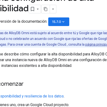
ibilidad
versión de la documentación:
keyboard_arrow_down
15.7.0
s de AlloyDB Omni está sujeto al acuerdo entre tú y Google que rige las
ud o no celebraste un acuerdo con Google que rija las ofertas de Googl
gas. Para crear una cuenta de Google Cloud , consulta la
página princip
se describe cómo configurar la alta disponibilidad para AlloyDB 
ar una instancia nueva de AlloyDB Omni en una configuración de 
 instancias existentes a alta disponibilidad.
comenzar
isponibilidad y resiliencia de los datos
.
tienes uno, crea un Google Cloud proyecto.