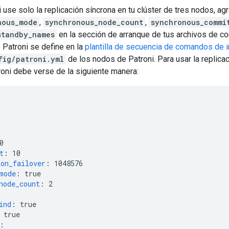
 use solo la replicación síncrona en tu clúster de tres nodos, a
nous_mode
,
synchronous_node_count
,
synchronous_commi
standby_names
en la sección de arranque de tus archivos de con
 Patroni se define en la
plantilla de secuencia de comandos de i
fig/patroni.yml
de los nodos de Patroni. Para usar la replicac
roni debe verse de la siguiente manera:
0
t
:
10
on_failover
:
1048576
mode
:
true
node_count
:
2
ind
:
true
true
: