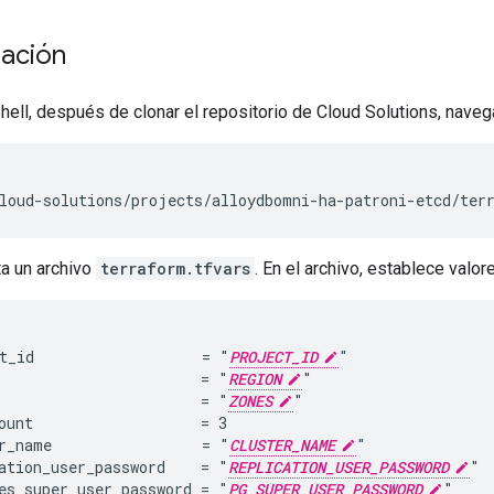
ación
hell, después de clonar el repositorio de Cloud Solutions, navega
ta un archivo
terraform.tfvars
. En el archivo, establece valor
t_id                   = "
PROJECT_ID
"

                       = "
REGION
"

                       = "
ZONES
"

ount                   = 3

r_name                 = "
CLUSTER_NAME
"

ation_user_password    = "
REPLICATION_USER_PASSWORD
"

es_super_user_password = "
PG_SUPER_USER_PASSWORD