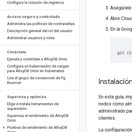
Configura la rotación de registros
Asegúrate 
Acceso seguro y controlado
Abre Cloud
Administra las políticas de contraseñas
En la Goog
Descripción general del rol del usuario
Administrar usuarios y roles
Conéctate
Ejecuta y conéctate a Alloy
DB Omni
Configura un balanceador de cargas
para Alloy
DB Omni en Kubernetes
Usa el grupo de conexiones de Pg
Instalació
Bouncer
En esta guía, i
Supervisa y optimiza
nodos como alma
Elige e instala herramientas de
supervisión
administrado par
Supervisa el rendimiento de Alloy
DB
clientes.
Omni
Pruebas de rendimiento de Alloy
DB
La configuración