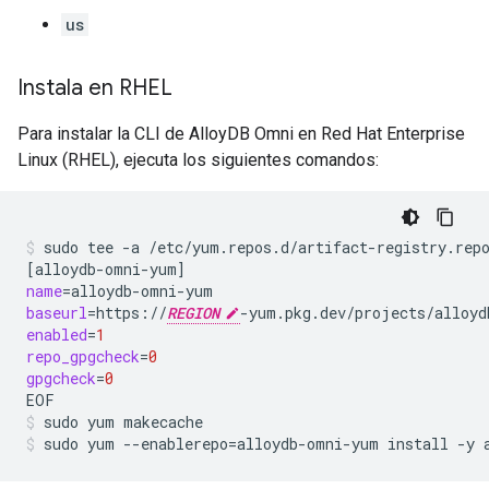
us
Instala en RHEL
Para instalar la CLI de AlloyDB Omni en Red Hat Enterprise
Linux (RHEL), ejecuta los siguientes comandos:
sudo
tee
-a
/etc/yum.repos.d/artifact-registry.rep
[
alloydb-omni-yum
]
name
=
baseurl
=
https://
REGION
enabled
=
1
repo_gpgcheck
=
0
gpgcheck
=
0
EOF
sudo
yum
makecache
sudo
yum
--enablerepo
=
alloydb-omni-yum
install
-y