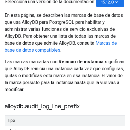
Selecciona una versión de la documentación:
keyboard_arrow_down
15.12.0
En esta página, se describen las marcas de base de datos
que usa AlloyDB para PostgreSQL para habilitar y
administrar varias funciones de servicio exclusivas de
AlloyDB. Para obtener una lista de todas las marcas de
base de datos que admite AlloyDB, consulta
Marcas de
base de datos compatibles
.
Las marcas marcadas con
Reinicio de instancia
significan
que AlloyDB reinicia una instancia cada vez que configuras,
quitas o modificas esta marca en esa instancia. El valor de
la marca persiste para la instancia hasta que la vuelvas a
modificar.
alloydb
.
audit
_
log
_
line
_
prefix
Tipo