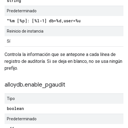
string
Predeterminado
"%m [%p]: [%l-1] db=%d
,
user=%u
Reinicio de instancia
Sí
Controla la información que se antepone a cada línea de
registro de auditoría. Si se deja en blanco, no se usa ningún
prefijo.
alloydb
.
enable
_
pgaudit
Tipo
boolean
Predeterminado