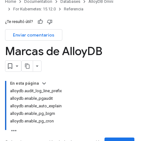
Home
Documentation
Databases
AlloyDB Omni
For Kubernetes: 15.12.0
Referencia
¿Te resultó útil?
Enviar comentarios
Marcas de Alloy
DB
En esta página
alloydb.audit_log_line_prefix
alloydb.enable_pgaudit
alloydb.enable_auto_explain
alloydb.enable_pg_bigm
alloydb.enable_pg_cron