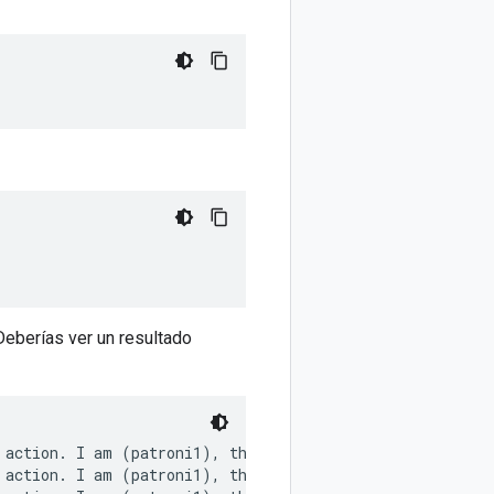
Deberías ver un resultado
action. I am (patroni1), the leader with the lock

action. I am (patroni1), the leader with the lock
