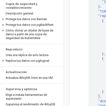
"l
Copia de seguridad y
},
restablecimiento
"tim
Descripción general
"rep
Protege tus datos con Barman
{
Protege tus datos con pg
Back
Rest
Cómo clonar un clúster de base de
datos a partir de una copia de
seguridad de Kubernetes
Reproducir
},
Crea una réplica de solo lectura
{
Replica tus datos con pglogical
Actualización
Actualiza Alloy
DB Omni en una VM
Supervisa y optimiza
}
Elige e instala herramientas de
],
supervisión
"dcs
Supervisa el rendimiento de Alloy
DB
"dat