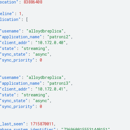
ocation"
:
83886408
eline"
:
1
,
lication"
:
[
"usename"
:
"alloydbreplica"
,
"application_name"
:
"patroni2"
,
"client_addr"
:
"10.172.0.40"
,
"state"
:
"streaming"
,
"sync_state"
:
"async"
,
"sync_priority"
:
0
"usename"
:
"alloydbreplica"
,
"application_name"
:
"patroni3"
,
"client_addr"
:
"10.172.0.41"
,
"state"
:
"streaming"
,
"sync_state"
:
"async"
,
"sync_priority"
:
0
_last_seen"
:
1715870011
,
abase_system_identifier"
:
"7369600155531440151"
,