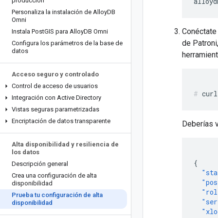
producción
Personaliza la instalación de Alloy
DB
Omni
Conéctate 
Instala Post
GIS para Alloy
DB Omni
de Patroni
Configura los parámetros de la base de
datos
herramien
Acceso seguro y controlado
Control de acceso de usuarios
Integración con Active Directory
Vistas seguras parametrizadas
Encriptación de datos transparente
Deberías v
Alta disponibilidad y resiliencia de
los datos
{
Descripción general
"sta
Crea una configuración de alta
"pos
disponibilidad
"rol
Prueba tu configuración de alta
"ser
disponibilidad
"xlo