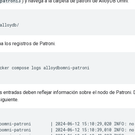
patroni3
) y navega a la carpeta de patroni de AlloyDB Omni.
a los registros de Patroni.
cker compose logs alloydbomni-patroni

s entradas deben reflejar información sobre el nodo de Patroni. 
siguiente.
bomni-patroni        | 2024-06-12 15:10:29,020 INFO: no 
bomni-patroni        | 2024-06-12 15:10:39,010 INFO: no 