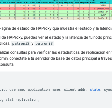
ágina de estado de HAProxy que muestra el estado y la latencia
l de HAProxy, puedes ver el estado y la latencia de tu nodo princ
plicas,
patroni2
y
patroni3
.
lizar consultas para verificar las estadísticas de replicación en 
in, conéctate a tu servidor de base de datos principal a través
consulta.
pid
,
usename
,
application_name
,
client_addr
,
state
,
sync
pg_stat_replication
;