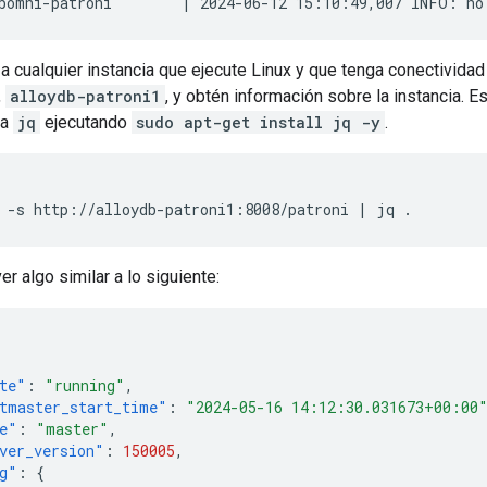
a cualquier instancia que ejecute Linux y que tenga conectividad 
,
alloydb-patroni1
, y obtén información sobre la instancia. E
ta
jq
ejecutando
sudo apt-get install jq -y
.
er algo similar a lo siguiente:
te"
:
"running"
,
tmaster_start_time"
:
"2024-05-16 14:12:30.031673+00:00
e"
:
"master"
,
ver_version"
:
150005
,
g"
:
{