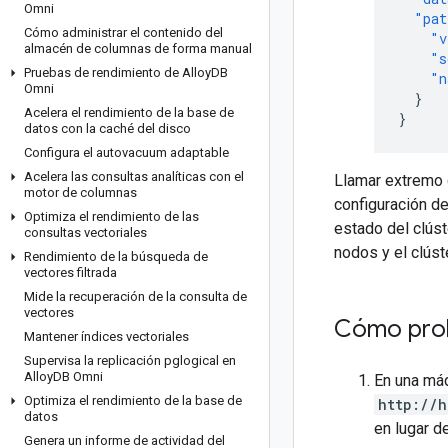
Omni
"pat
Cómo administrar el contenido del
"v
almacén de columnas de forma manual
"s
Pruebas de rendimiento de Alloy
DB
"n
Omni
}
Acelera el rendimiento de la base de
}
datos con la caché del disco
Configura el autovacuum adaptable
Acelera las consultas analíticas con el
Llamar extremo 
motor de columnas
configuración de
Optimiza el rendimiento de las
estado del clúst
consultas vectoriales
nodos y el clús
Rendimiento de la búsqueda de
vectores filtrada
Mide la recuperación de la consulta de
vectores
Cómo prob
Mantener índices vectoriales
Supervisa la replicación pglogical en
Alloy
DB Omni
En una máq
Optimiza el rendimiento de la base de
http://h
datos
en lugar d
Genera un informe de actividad del