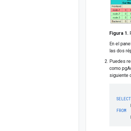
Figura 1.
P
En el pane
las dos ré
Puedes rea
como pgAdm
siguiente 
SELECT
FROM