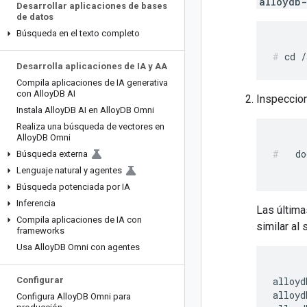
alloydb-
Desarrollar aplicaciones de bases
de datos
Búsqueda en el texto completo
Desarrolla aplicaciones de IA y AA
Compila aplicaciones de IA generativa
con Alloy
DB AI
Inspeccion
Instala Alloy
DB AI en Alloy
DB Omni
Realiza una búsqueda de vectores en
Alloy
DB Omni
  do
Búsqueda externa
Lenguaje natural y agentes
Búsqueda potenciada por IA
Inferencia
Las última
Compila aplicaciones de IA con
similar al 
frameworks
Usa Alloy
DB Omni con agentes
Configurar
alloyd
alloyd
Configura Alloy
DB Omni para