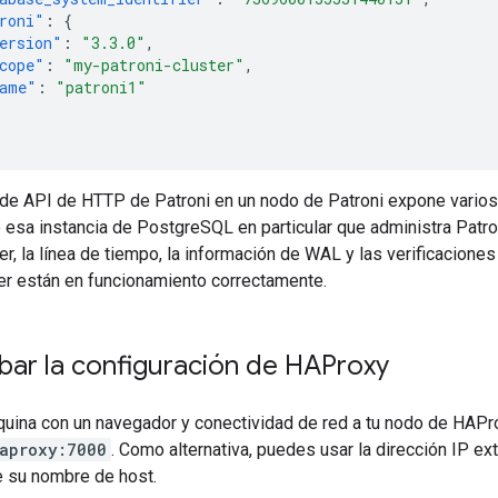
roni"
:
{
ersion"
:
"3.3.0"
,
cope"
:
"my-patroni-cluster"
,
ame"
:
"patroni1"
de API de HTTP de Patroni en un nodo de Patroni expone varios 
 esa instancia de PostgreSQL en particular que administra Patroni
er, la línea de tiempo, la información de WAL y las verificacione
ter están en funcionamiento correctamente.
ar la configuración de HAProxy
uina con un navegador y conectividad de red a tu nodo de HAProx
aproxy:7000
. Como alternativa, puedes usar la dirección IP ex
e su nombre de host.