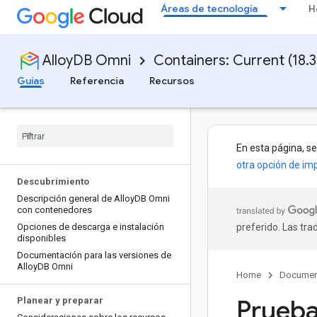
Áreas de tecnología
H
AlloyDB Omni
Containers: Current (18.3
Guías
Referencia
Recursos
En esta página, s
otra opción de i
Descubrimiento
Descripción general de Alloy
DB Omni
con contenedores
Opciones de descarga e instalación
preferido. Las tr
disponibles
Documentación para las versiones de
Alloy
DB Omni
Home
Documen
Prueba
Planear y preparar