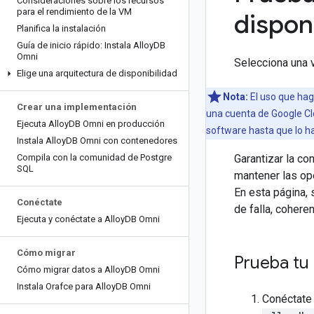
Consideraciones sobre los recursos
para el rendimiento de la VM
dispon
Planifica la instalación
Guía de inicio rápido: Instala Alloy
DB
Omni
Selecciona una 
Elige una arquitectura de disponibilidad
Nota:
El uso que haga
Crear una implementación
una cuenta de Google Clo
Ejecuta Alloy
DB Omni en producción
software hasta que lo h
Instala Alloy
DB Omni con contenedores
Compila con la comunidad de Postgre
Garantizar la co
SQL
mantener las op
En esta página, 
Conéctate
de falla, cohere
Ejecuta y conéctate a Alloy
DB Omni
Cómo migrar
Prueba tu 
Cómo migrar datos a Alloy
DB Omni
Instala Orafce para Alloy
DB Omni
Conéctate 