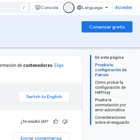
/
Consola
Acceder
Comenzar gratis
En esta página
Prueba tu
entación de
contenedores
.
Elige
configuración de
Patroni
Cómo probar la
configuración de
HAProxy
Prueba la
conmutación por
error automática
Consideraciones
¿Te resultó útil?
sobre el resguardo
Enviar comentarios