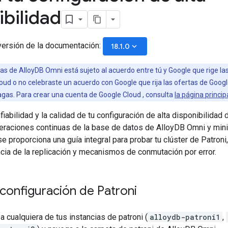
ibilidad
versión de la documentación:
keyboard_arrow_down
18.1.0
s de AlloyDB Omni está sujeto al acuerdo entre tú y Google que rige las
ud o no celebraste un acuerdo con Google que rija las ofertas de Googl
agas. Para crear una cuenta de Google Cloud , consulta
la página princi
nfiabilidad y la calidad de tu configuración de alta disponibilida
eraciones continuas de la base de datos de AlloyDB Omni y minim
se proporciona una guía integral para probar tu clúster de Patroni
ncia de la replicación y mecanismos de conmutación por error.
configuración de Patroni
a cualquiera de tus instancias de patroni (
alloydb-patroni1
,