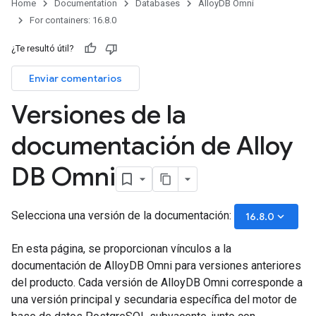
Home
Documentation
Databases
AlloyDB Omni
For containers: 16.8.0
¿Te resultó útil?
Enviar comentarios
Versiones de la
documentación de Alloy
DB Omni
Selecciona una versión de la documentación:
keyboard_arrow_down
16.8.0
En esta página, se proporcionan vínculos a la
documentación de AlloyDB Omni para versiones anteriores
del producto. Cada versión de AlloyDB Omni corresponde a
una versión principal y secundaria específica del motor de