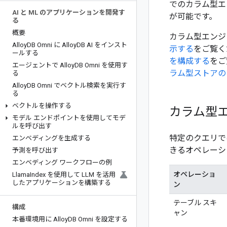
でのカラム型エ
AI と ML のアプリケーションを開発す
が可能です。
る
概要
カラム型エンジ
Alloy
DB Omni に Alloy
DB AI をインスト
示する
をご覧く
ールする
を構成する
をご
エージェントで Alloy
DB Omni を使用す
ラム型ストアの
る
Alloy
DB Omni でベクトル検索を実行す
る
ベクトルを操作する
カラム型
モデル エンドポイントを使用してモデ
ルを呼び出す
特定のクエリで
エンベディングを生成する
きるオペレーシ
予測を呼び出す
エンベディング ワークフローの例
オペレーショ
Llama
Index を使用して LLM を活用
したアプリケーションを構築する
ン
テーブル スキ
構成
ャン
本番環境用に Alloy
DB Omni を設定する