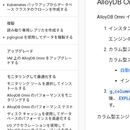
Alloy
DB
Kubernetes バックアップからデータベ
ース クラスタのクローンを作成する
AlloyDB 
複製
インスタ
読み取り専用レプリカを作成する
pglogical を使用してデータを複製する
エンジン
カラム型
アップグレード
VM 上の Alloy
DB Omni をアップグレー
カラム型
ドする
自動
モニタリングして最適化する
イン
モニタリング ツールを選択してインス
トールする
g_column
Alloy
DB Omni のパフォーマンスをモニ
後、
EXPL
タリングする
す。
Alloy
DB Omni のパフォーマンス テスト
ディスク キャッシュを使用してデータ
カラム型エンジ
ベースのパフォーマンスを高速化する
I
/
O アクセラレーションを使用して