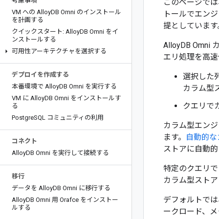
考慮事項
このページでは、A
VM への Alloy
DB Omni のインストール
トールでエンジ
を計画する
提としています
クイックスタート: Alloy
DB Omni をイ
ンストールする
AlloyDB 
可用性アーキテクチャを選択する
エリ処理を高速
デプロイを作成する
選択した
本番環境で Alloy
DB Omni を実行する
カラム型
VM に Alloy
DB Omni をインストールす
クエリで
る
Postgre
SQL コミュニティの利用
カラム型エンジ
ます。
自動的な
コネクト
ストアに自動的
Alloy
DB Omni を実行して接続する
特定のクエリで
移行
カラム型ストア
データを Alloy
DB Omni に移行する
デフォルトでは
Alloy
DB Omni 用 Orafce をインストー
ルする
ークロード、メ