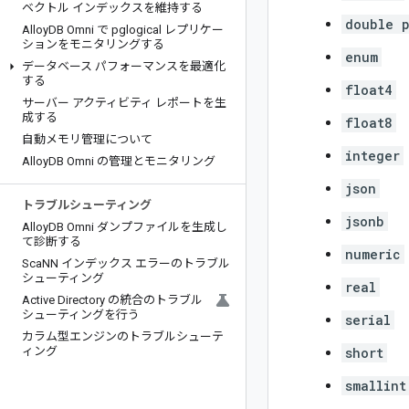
ベクトル インデックスを維持する
double p
Alloy
DB Omni で pglogical レプリケー
ションをモニタリングする
enum
データベース パフォーマンスを最適化
する
float4
サーバー アクティビティ レポートを生
成する
float8
自動メモリ管理について
integer
Alloy
DB Omni の管理とモニタリング
json
トラブルシューティング
jsonb
Alloy
DB Omni ダンプファイルを生成し
て診断する
numeric
Sca
NN インデックス エラーのトラブル
シューティング
real
Active Directory の統合のトラブル
シューティングを行う
serial
カラム型エンジンのトラブルシューテ
ィング
short
smallint