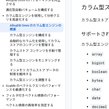
Alloy
DB Omni のパフォーマンスを向上
させる
カラム型
適応型自動バキュームを構成する
カラム型エンジンを使用して分析クエ
リを高速化する
カラム型ストア
Alloy
DB Omni のカラム型エンジンの
概要
サポートさ
カラム型エンジンを構成する
自動的なカラム化を使用してカラム
カラム型エンジ
ストアのコンテンツを管理する
カラムストア コンテンツを手動で管
array
理する
カラム型エンジンをモニタリングす
bigint
る
インメモリ カラムストア データの
boolean
鮮度を維持する
カラム型エンジンを調整する
bytea
Sca
NN のベクトルクエリのパフォーマ
char
ンスを最適化する
フィルタ付きベクトル検索のパフォー
date
マンス
ベクトル検索の再現率を測定する
decimal