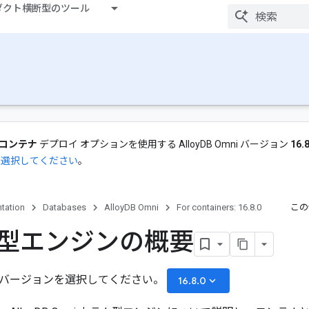
ダクト横断型のツール
コンテナ
デプロイ オプションを使用する AlloyDB Omni バージョン
16.8
を選択してください
。
tation
Databases
AlloyDB Omni
For containers: 16.8.0
この
型エンジンの概要
バージョンを選択してください。
keyboard_arrow_down
16.8.0