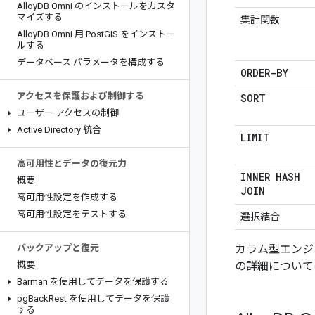
Alloy
DB Omni のインストールをカスタ
マイズする
集計関数
Alloy
DB Omni 用 Post
GIS をインストー
ルする
データベース パラメータを構成する
ORDER-BY
アクセスを保護および制御する
SORT
ユーザー アクセスの制御
Active Directory 統合
LIMIT
高可用性とデータの復元力
INNER HASH
概要
JOIN
高可用性設定を作成する
高可用性設定をテストする
選択結合
バックアップと復元
カラム型エンジ
概要
の詳細について
Barman を使用してデータを保護する
pg
Back
Rest を使用してデータを保護
する