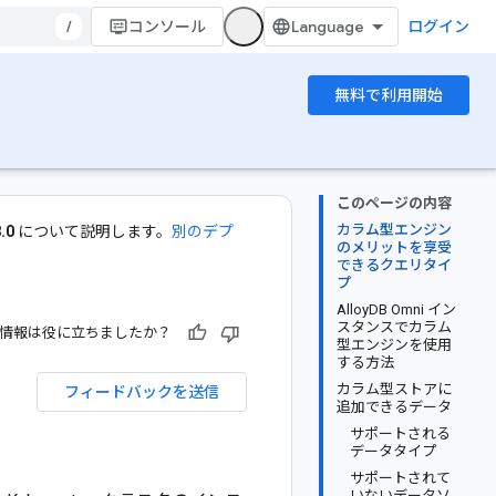
/
コンソール
ログイン
無料で利用開始
このページの内容
カラム型エンジン
.0
について説明します。
別のデプ
のメリットを享受
できるクエリタイ
プ
AlloyDB Omni イン
スタンスでカラム
情報は役に立ちましたか？
型エンジンを使用
する方法
カラム型ストアに
フィードバックを送信
追加できるデータ
サポートされる
データタイプ
サポートされて
いないデータソ