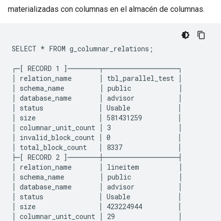
materializadas con columnas en el almacén de columnas.
SELECT * FROM g_columnar_relations;

┌─[ RECORD 1 ]────────┬───────────────────┐

│ relation_name       │ tbl_parallel_test │

│ schema_name         │ public            │

│ database_name       │ advisor           │

│ status              │ Usable            │

│ size                │ 581431259         │

│ columnar_unit_count │ 3                 │

│ invalid_block_count │ 0                 │

│ total_block_count   │ 8337              │

├─[ RECORD 2 ]────────┼───────────────────┤

│ relation_name       │ lineitem          │

│ schema_name         │ public            │

│ database_name       │ advisor           │

│ status              │ Usable            │

│ size                │ 423224944         │

│ columnar_unit_count │ 29                │
