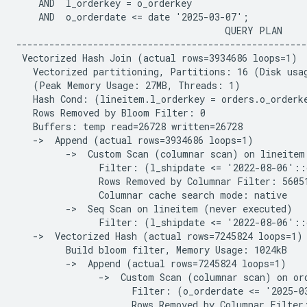
    AND  l_orderkey = o_orderkey

    AND  o_orderdate <= date '2025-03-07';

                                      QUERY PLAN

-----------------------------------------------------
 Vectorized Hash Join (actual rows=3934686 loops=1)

   Vectorized partitioning, Partitions: 16 (Disk usag
   (Peak Memory Usage: 27MB, Threads: 1)

   Hash Cond: (lineitem.l_orderkey = orders.o_orderke
   Rows Removed by Bloom Filter: 0

   Buffers: temp read=26728 written=26728

   ->  Append (actual rows=3934686 loops=1)

         ->  Custom Scan (columnar scan) on lineitem 
               Filter: (l_shipdate <= '2022-08-06'::d
               Rows Removed by Columnar Filter: 56051
               Columnar cache search mode: native

         ->  Seq Scan on lineitem (never executed)

               Filter: (l_shipdate <= '2022-08-06'::d
   ->  Vectorized Hash (actual rows=7245824 loops=1)

         Build bloom filter, Memory Usage: 1024kB

         ->  Append (actual rows=7245824 loops=1)

               ->  Custom Scan (columnar scan) on ord
                     Filter: (o_orderdate <= '2025-03
                     Rows Removed by Columnar Filter: