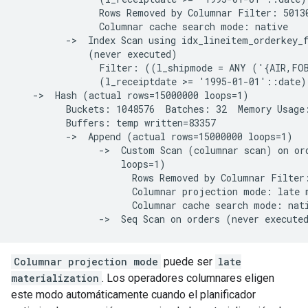
               Rows Removed by Columnar Filter: 50130
               Columnar cache search mode: native

         ->  Index Scan using idx_lineitem_orderkey_f
             (never executed)

               Filter: ((l_shipmode = ANY ('{AIR,FOB
               (l_receiptdate >= '1995-01-01'::date))
   ->  Hash (actual rows=15000000 loops=1)

         Buckets: 1048576  Batches: 32  Memory Usage:
         Buffers: temp written=83357

         ->  Append (actual rows=15000000 loops=1)

               ->  Custom Scan (columnar scan) on ord
                   loops=1)

                     Rows Removed by Columnar Filter:
                     Columnar projection mode: late m
                     Columnar cache search mode: nati
Columnar projection mode
puede ser
late
materialization
. Los operadores columnares eligen
este modo automáticamente cuando el planificador