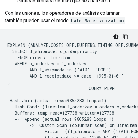
cantidad limitada de filas que se analizaron.
Con las uniones, los operadores de análisis columnar
también pueden usar el modo
Late Materialization
.
EXPLAIN (ANALYZE,COSTS OFF,BUFFERS,TIMING OFF,SUMMA
  SELECT l_shipmode, o_orderpriority

    FROM orders, lineitem

   WHERE o_orderkey = l_orderkey

         AND l_shipmode in ('AIR', 'FOB')

         AND l_receiptdate >= date '1995-01-01'

;

                                 QUERY PLAN

-----------------------------------------------------
 Hash Join (actual rows=9865288 loops=1)

   Hash Cond: (lineitem.l_orderkey = orders.o_orderke
   Buffers: temp read=127738 written=127738

   ->  Append (actual rows=9865288 loops=1)

         ->  Custom Scan (columnar scan) on lineitem 
               Filter: ((l_shipmode = ANY ('{AIR,FOB
               (l_receiptdate >= '1995-01-01'::date))