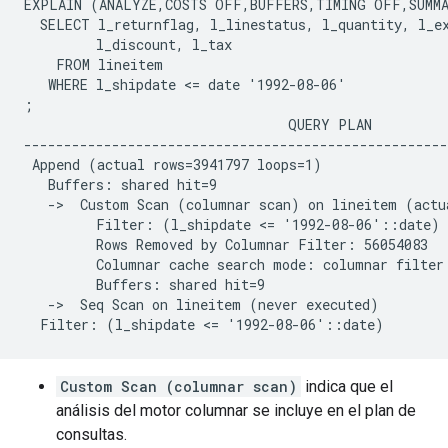
EXPLAIN (ANALYZE,COSTS OFF,BUFFERS,TIMING OFF,SUMMA
  SELECT l_returnflag, l_linestatus, l_quantity, l_ex
         l_discount, l_tax

    FROM lineitem

   WHERE l_shipdate <= date '1992-08-06'

;

                                 QUERY PLAN

-----------------------------------------------------
 Append (actual rows=3941797 loops=1)

   Buffers: shared hit=9

   ->  Custom Scan (columnar scan) on lineitem (actua
         Filter: (l_shipdate <= '1992-08-06'::date)

         Rows Removed by Columnar Filter: 56054083

         Columnar cache search mode: columnar filter 
         Buffers: shared hit=9

   ->  Seq Scan on lineitem (never executed)

Custom Scan (columnar scan)
indica que el
análisis del motor columnar se incluye en el plan de
consultas.