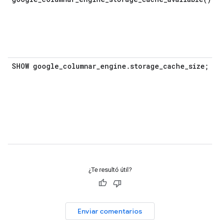
SHOW google
_
columnar
_
engine
.
storage
_
cache
_
size;
¿Te resultó útil?
Enviar comentarios