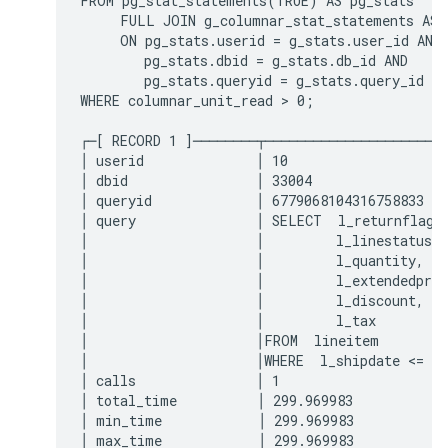
FROM pg_stat_statements(TRUE) AS pg_stats

     FULL JOIN g_columnar_stat_statements AS g
     ON pg_stats.userid = g_stats.user_id AND

        pg_stats.dbid = g_stats.db_id AND

        pg_stats.queryid = g_stats.query_id

WHERE columnar_unit_read > 0;

┌─[ RECORD 1 ]────────┬───────────────────────
│ userid              │ 10                    
│ dbid                │ 33004                 
│ queryid             │ 6779068104316758833   
│ query               │ SELECT  l_returnflag, 
│                     │         l_linestatus, 
│                     │         l_quantity,   
│                     │         l_extendedpric
│                     │         l_discount,   
│                     │         l_tax         
│                     │FROM  lineitem         
│                     │WHERE  l_shipdate <= da
│ calls               │ 1                     
│ total_time          │ 299.969983            
│ min_time            │ 299.969983            
│ max_time            │ 299.969983            