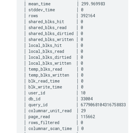
│ mean_time           │ 299.969983            
│ stddev_time         │ 0                     
│ rows                │ 392164                
│ shared_blks_hit     │ 0                     
│ shared_blks_read    │ 0                     
│ shared_blks_dirtied │ 0                     
│ shared_blks_written │ 0                     
│ local_blks_hit      │ 0                     
│ local_blks_read     │ 0                     
│ local_blks_dirtied  │ 0                     
│ local_blks_written  │ 0                     
│ temp_blks_read      │ 0                     
│ temp_blks_written   │ 0                     
│ blk_read_time       │ 0                     
│ blk_write_time      │ 0                     
│ user_id             │ 10                    
│ db_id               │ 33004                 
│ query_id            │ 6779068104316758833   
│ columnar_unit_read  │ 29                    
│ page_read           │ 115662                
│ rows_filtered       │ 0                     
│ columnar_scan_time  │ 0                     