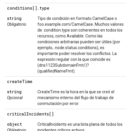
conditions[]
.
type
string
Tipo de condición en formato CamelCase o
Obligatorio
foo.example.com/CamelCase. Muchos valores
de .condition.type son coherentes en todos los
recursos, como Available. Como las
condiciones arbitrarias pueden ser útiles (por
ejemplo, .node.status.conditions), es
importante poder resolver los conflictos. La
expresión regular con la que coincide es
(dns1123SubdomainFmt/)?
(qualifiedNameFmt).
create
Time
string
CreateTime es la hora en la que se creó el
Opcional
mecanismo interno del flujo de trabajo de
conmutación por error.
critical
Incidents[]
object
CriticalIncidents es una lista plana de todos los
Obligatorio
incidentes críticos activos.