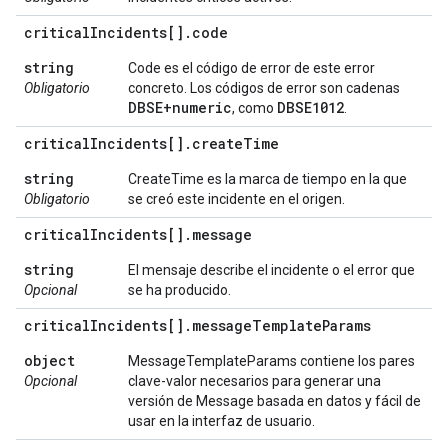
critical
Incidents[]
.
code
string
Code es el código de error de este error
Obligatorio
concreto. Los códigos de error son cadenas
DBSE+numeric
DBSE1012
, como
.
critical
Incidents[]
.
create
Time
string
CreateTime es la marca de tiempo en la que
Obligatorio
se creó este incidente en el origen.
critical
Incidents[]
.
message
string
El mensaje describe el incidente o el error que
Opcional
se ha producido.
critical
Incidents[]
.
message
Template
Params
object
MessageTemplateParams contiene los pares
Opcional
clave-valor necesarios para generar una
versión de Message basada en datos y fácil de
usar en la interfaz de usuario.