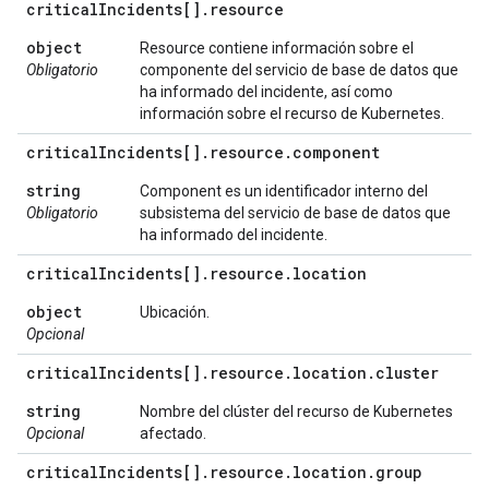
critical
Incidents[]
.
resource
object
Resource contiene información sobre el
Obligatorio
componente del servicio de base de datos que
ha informado del incidente, así como
información sobre el recurso de Kubernetes.
critical
Incidents[]
.
resource
.
component
string
Component es un identificador interno del
Obligatorio
subsistema del servicio de base de datos que
ha informado del incidente.
critical
Incidents[]
.
resource
.
location
object
Ubicación.
Opcional
critical
Incidents[]
.
resource
.
location
.
cluster
string
Nombre del clúster del recurso de Kubernetes
Opcional
afectado.
critical
Incidents[]
.
resource
.
location
.
group