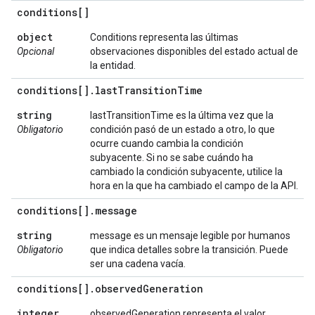
conditions[]
object
Conditions representa las últimas
Opcional
observaciones disponibles del estado actual de
la entidad.
conditions[]
.
last
Transition
Time
string
lastTransitionTime es la última vez que la
Obligatorio
condición pasó de un estado a otro, lo que
ocurre cuando cambia la condición
subyacente. Si no se sabe cuándo ha
cambiado la condición subyacente, utilice la
hora en la que ha cambiado el campo de la API.
conditions[]
.
message
string
message es un mensaje legible por humanos
Obligatorio
que indica detalles sobre la transición. Puede
ser una cadena vacía.
conditions[]
.
observed
Generation
integer
observedGeneration representa el valor