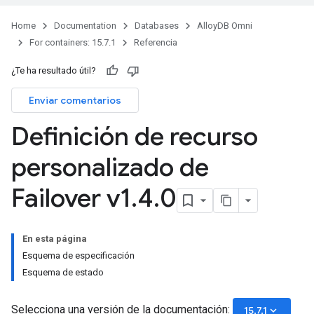
Home
Documentation
Databases
AlloyDB Omni
For containers: 15.7.1
Referencia
¿Te ha resultado útil?
Enviar comentarios
Definición de recurso
personalizado de
Failover v1
.
4
.
0
En esta página
Esquema de especificación
Esquema de estado
Selecciona una versión de la documentación:
keyboard_arrow_down
15.7.1