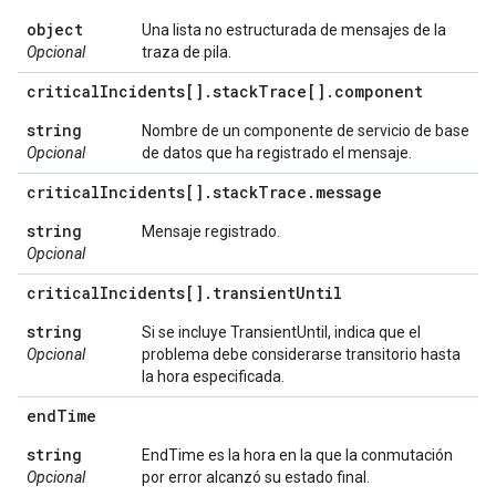
object
Una lista no estructurada de mensajes de la
Opcional
traza de pila.
critical
Incidents[]
.
stack
Trace[]
.
component
string
Nombre de un componente de servicio de base
Opcional
de datos que ha registrado el mensaje.
critical
Incidents[]
.
stack
Trace
.
message
string
Mensaje registrado.
Opcional
critical
Incidents[]
.
transient
Until
string
Si se incluye TransientUntil, indica que el
Opcional
problema debe considerarse transitorio hasta
la hora especificada.
end
Time
string
EndTime es la hora en la que la conmutación
Opcional
por error alcanzó su estado final.