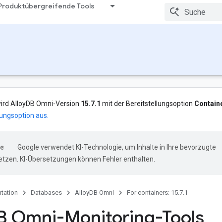
Produktübergreifende Tools
wird AlloyDB Omni-Version
15.7.1
mit der Bereitstellungsoption
Contain
lungsoption aus.
Google verwendet KI-Technologie, um Inhalte in Ihre bevorzugte
tzen. KI-Übersetzungen können Fehler enthalten.
tation
Databases
AlloyDB Omni
For containers: 15.7.1
B Omni-Monitoring-Tools