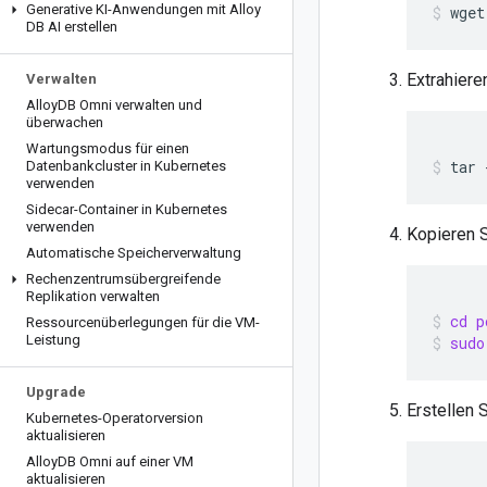
Generative KI-Anwendungen mit Alloy
DB AI erstellen
Extrahiere
Verwalten
Alloy
DB Omni verwalten und
überwachen
Wartungsmodus für einen
Datenbankcluster in Kubernetes
verwenden
Sidecar-Container in Kubernetes
verwenden
Kopieren S
Automatische Speicherverwaltung
Rechenzentrumsübergreifende
Replikation verwalten
cd p
Ressourcenüberlegungen für die VM-
Leistung
sudo
Upgrade
Erstellen 
Kubernetes-Operatorversion
aktualisieren
Alloy
DB Omni auf einer VM
aktualisieren