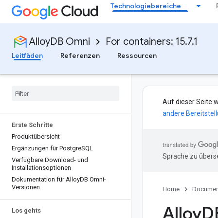
Technologiebereiche
AlloyDB Omni
For containers: 15.7.1
Leitfäden
Referenzen
Ressourcen
Auf dieser Seite 
andere Bereitstel
Erste Schritte
Produktübersicht
Ergänzungen für Postgre
SQL
Sprache zu überse
Verfügbare Download- und
Installationsoptionen
Dokumentation für Alloy
DB Omni-
Versionen
Home
Documen
Alloy
D
Los gehts