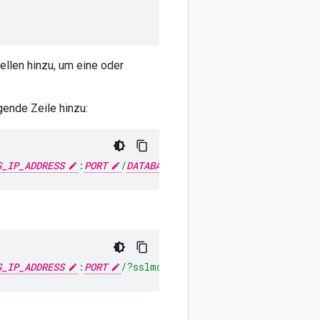
llen hinzu, um eine oder
ende Zeile hinzu:
S_IP_ADDRESS
:
PORT
/
DATABASE_NAME
?sslmode=disable"
S_IP_ADDRESS
:
PORT
/?sslmode=disable"