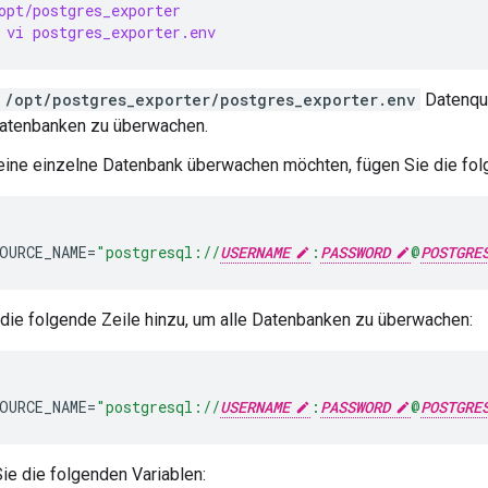
opt/postgres_exporter
 vi postgres_exporter.env
/opt/postgres_exporter/postgres_exporter.env
Datenque
atenbanken zu überwachen.
ine einzelne Datenbank überwachen möchten, fügen Sie die folg
OURCE_NAME
=
"postgresql://
USERNAME
:
PASSWORD
@
POSTGRE
die folgende Zeile hinzu, um alle Datenbanken zu überwachen:
OURCE_NAME
=
"postgresql://
USERNAME
:
PASSWORD
@
POSTGRE
ie die folgenden Variablen: