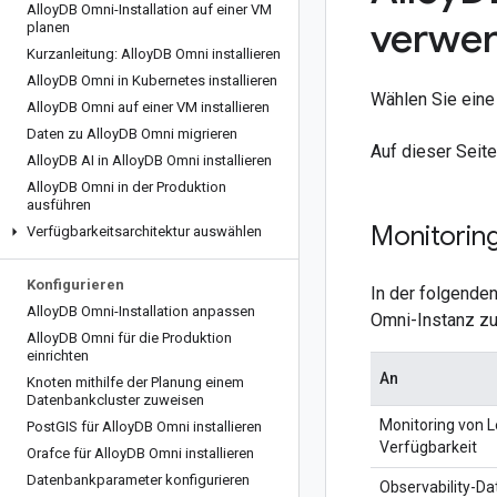
Alloy
DB Omni-Installation auf einer VM
verwe
planen
Kurzanleitung: Alloy
DB Omni installieren
Alloy
DB Omni in Kubernetes installieren
Wählen Sie ein
Alloy
DB Omni auf einer VM installieren
Daten zu Alloy
DB Omni migrieren
Auf dieser Seit
Alloy
DB AI in Alloy
DB Omni installieren
Alloy
DB Omni in der Produktion
ausführen
Monitorin
Verfügbarkeitsarchitektur auswählen
Konfigurieren
In der folgenden
Alloy
DB Omni-Installation anpassen
Omni-Instanz z
Alloy
DB Omni für die Produktion
einrichten
An
Knoten mithilfe der Planung einem
Datenbankcluster zuweisen
Monitoring von L
Post
GIS für Alloy
DB Omni installieren
Verfügbarkeit
Orafce für Alloy
DB Omni installieren
Datenbankparameter konfigurieren
Observability-Da