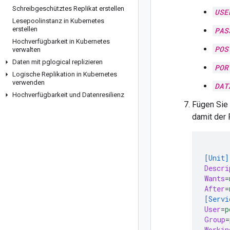
Schreibgeschütztes Replikat erstellen
USE
Lesepoolinstanz in Kubernetes
erstellen
PAS
Hochverfügbarkeit in Kubernetes
POS
verwalten
Daten mit pglogical replizieren
POR
Logische Replikation in Kubernetes
verwenden
DAT
Hochverfügbarkeit und Datenresilienz
Fügen Sie
damit der 
[Unit]
Descri
Wants
=
After
=
[Servi
User
=
p
Group
=
Workin