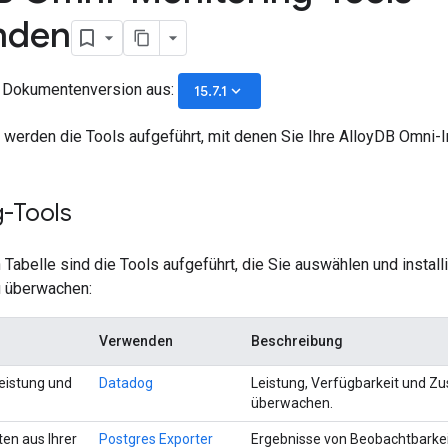
nden
e Dokumentenversion aus:
keyboard_arrow_down
15.7.1
e werden die Tools aufgeführt, mit denen Sie Ihre AlloyDB Omni
g-Tools
 Tabelle sind die Tools aufgeführt, die Sie auswählen und instal
u überwachen:
Verwenden
Beschreibung
eistung und
Datadog
Leistung, Verfügbarkeit und Zu
überwachen.
ten aus Ihrer
Postgres Exporter
Ergebnisse von Beobachtbarkei