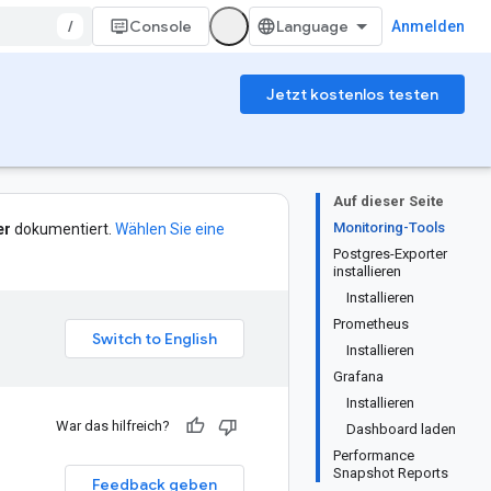
/
Console
Anmelden
Jetzt kostenlos testen
Auf dieser Seite
Monitoring-Tools
er
dokumentiert.
Wählen Sie eine
Postgres-Exporter
installieren
Installieren
Prometheus
Installieren
Grafana
Installieren
War das hilfreich?
Dashboard laden
Performance
Snapshot Reports
Feedback geben