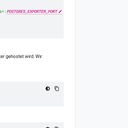
s=:
POSTGRES_EXPORTER_PORT
 --web.telemetry-path=/metri
er gehostet wird. Wir