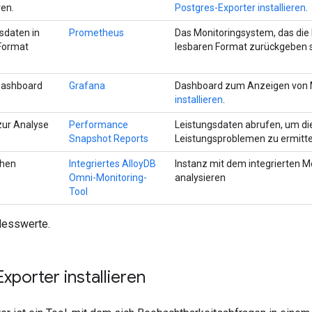
ren.
Postgres-Exporter installieren
.
sdaten in
Prometheus
Das Monitoringsystem, das die
Format
lesbaren Format zurückgeben s
Dashboard
Grafana
Dashboard zum Anzeigen von M
installieren
.
zur Analyse
Performance
Leistungsdaten abrufen, um di
Snapshot Reports
Leistungsproblemen zu ermitte
chen
Integriertes AlloyDB
Instanz mit dem integrierten M
Omni-Monitoring-
analysieren
Tool
esswerte.
xporter installieren