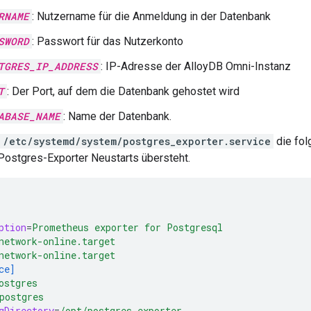
RNAME
: Nutzername für die Anmeldung in der Datenbank
SWORD
: Passwort für das Nutzerkonto
TGRES_IP_ADDRESS
: IP-Adresse der AlloyDB Omni-Instanz
T
: Der Port, auf dem die Datenbank gehostet wird
ABASE_NAME
: Name der Datenbank.
/etc/systemd/system/postgres_exporter.service
die fol
Postgres-Exporter Neustarts übersteht.
ption
=
Prometheus exporter for Postgresql
network-online.target
network-online.target
ce]
ostgres
postgres
gDirectory
=
/opt/postgres_exporter