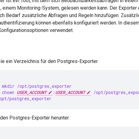
er ist ein Tool, mit dem sich Beobachtbarkeitsabfragen in einem
 einem Monitoring-System, gelesen werden kann. Der Exporter e
ach Bedarf zusätzliche Abfragen und Regeln hinzufügen. Zusätzl
uthentifizierung können ebenfalls konfiguriert werden. In diese
onfigurationsoptionen verwendet.
Sie ein Verzeichnis für den Postgres-Exporter.
 mkdir /opt/postgres_exporter
 chown 
USER_ACCOUNT
:
USER_ACCOUNT
 /opt/postgres_expo
opt/postgres_exporter
den Postgres-Exporter herunter.