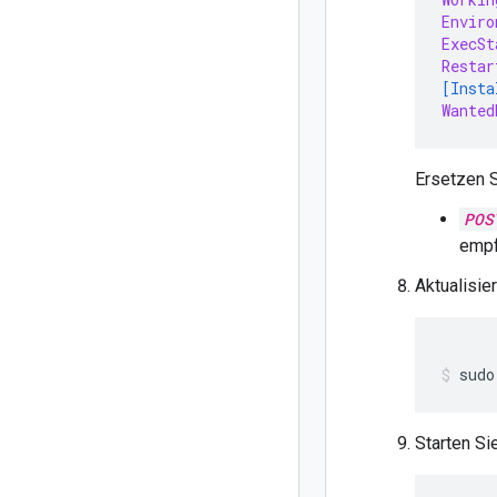
Enviro
ExecSt
Restar
[Insta
Wanted
Ersetzen S
POS
empf
Aktualisie
Starten Si