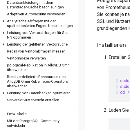
Postgres Export
Datenbankleistung mit dem
von Prometheus,
Datenträger-Cache beschleunigen
Sie können je n
Adaptiven Autovacuum verwenden
SSL und Nutzera
Analytische Abfragen mit der
spaltenbasierten Engine beschleunigen
grundlegenden K
Leistung von Vektorabfragen für Sca
NN optimieren
Installieren
Leistung der gefilterten Vektorsuche
Recall von Vektorabfragen messen
Erstellen 
Vektorindexe verwalten
pglogical-Replikation in Alloy
DB Omni
überwachen
Benutzerdefinierte Ressourcen des
sudo
Alloy
DB Omni Kubernetes-Operators
sudo
überwachen
cd /
Leistung von Datenbanken optimieren
Serveraktivitätsbericht erstellen
Laden Sie 
Entwickeln
Mit der Postgre
SQL-Community
entwickeln