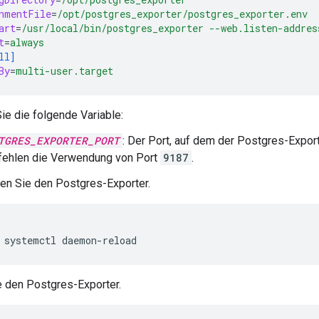
nmentFile
=
/opt/postgres_exporter/postgres_exporter.env
art
=
/usr/local/bin/postgres_exporter --web.listen-addres
t
=
always
ll]
By
=
multi-user.target
ie die folgende Variable:
TGRES_EXPORTER_PORT
: Der Port, auf dem der Postgres-Export
ehlen die Verwendung von Port
9187
.
ren Sie den Postgres-Exporter.
e den Postgres-Exporter.