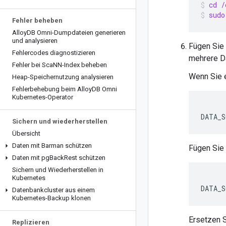
cd /
sudo
Fehler beheben
Alloy
DB Omni-Dumpdateien generieren
und analysieren
Fügen Sie
Fehlercodes diagnostizieren
mehrere D
Fehler bei Sca
NN-Index beheben
Wenn Sie e
Heap-Speichernutzung analysieren
Fehlerbehebung beim Alloy
DB Omni
Kubernetes-Operator
DATA_S
Sichern und wiederherstellen
Übersicht
Daten mit Barman schützen
Fügen Sie 
Daten mit pg
Back
Rest schützen
Sichern und Wiederherstellen in
Kubernetes
DATA_S
Datenbankcluster aus einem
Kubernetes-Backup klonen
Ersetzen S
Replizieren