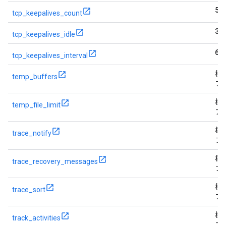
5
tcp_keepalives_count
30
tcp_keepalives_idle
60
tcp_keepalives_interval
標
temp_buffers
フ
標
temp_file_limit
フ
標
trace_notify
フ
標
trace_recovery_messages
フ
標
trace_sort
フ
標
track_activities
フ