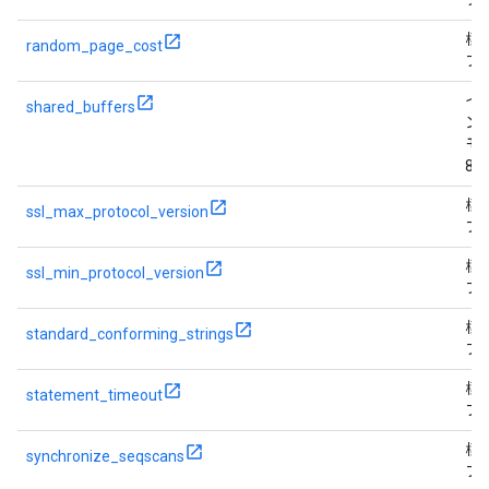
フ
標
random_page_cost
フ
イ
shared_buffers
ン
モ
80
標
ssl_max_protocol_version
フ
標
ssl_min_protocol_version
フ
標
standard_conforming_strings
フ
標
statement_timeout
フ
標
synchronize_seqscans
フ