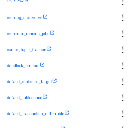
cron.log_run
標
フ
標
cron.log_statement
フ
標
cron.max_running_jobs
フ
標
cursor_tuple_fraction
フ
標
deadlock_timeout
フ
標
default_statistics_target
フ
標
default_tablespace
フ
標
default_transaction_deferrable
フ