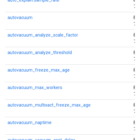
auto_explain.sample_rate
標
フ
autovacuum
標
フ
autovacuum_analyze_scale_factor
標
フ
autovacuum_analyze_threshold
標
フ
autovacuum_freeze_max_age
標
フ
autovacuum_max_workers
標
フ
autovacuum_multixact_freeze_max_age
標
フ
autovacuum_naptime
標
フ