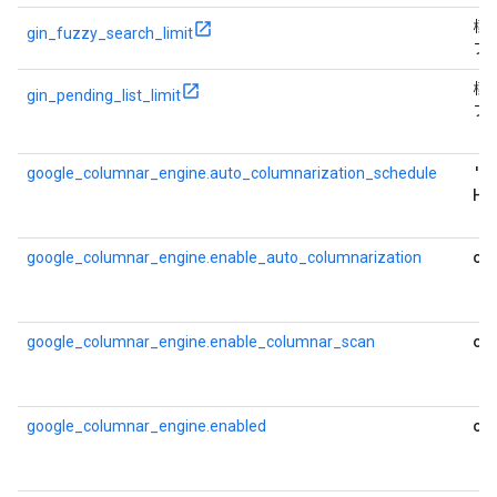
標
gin_fuzzy_search_limit
フ
標
gin_pending_list_limit
フ
'E
google_columnar_engine.auto_columnarization_schedule
HO
on
google_columnar_engine.enable_auto_columnarization
on
google_columnar_engine.enable_columnar_scan
of
google_columnar_engine.enabled