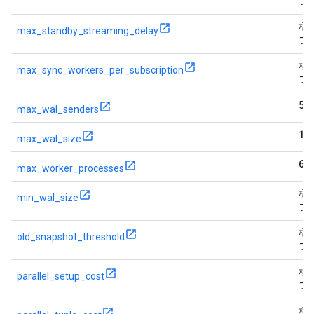
フ
標
max_standby_streaming_delay
フ
標
max_sync_workers_per_subscription
フ
50
max_wal_senders
15
max_wal_size
64
max_worker_processes
標
min_wal_size
フ
標
old_snapshot_threshold
フ
標
parallel_setup_cost
フ
標