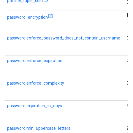
parallel_tuple_cost
フ
標
password_encryption
フ
OF
password.enforce_password_does_not_contain_username
OF
password.enforce_expiration
OF
password.enforce_complexity
90
password.expiration_in_days
0
password.min_uppercase_letters