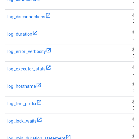
フ
標
log_disconnections
フ
標
log_duration
フ
標
log_error_verbosity
フ
標
log_executor_stats
フ
標
log_hostname
フ
標
log_line_prefix
フ
標
log_lock_waits
フ
標
log_min_duration_statement