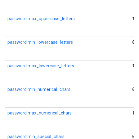
10
password.max_uppercase_letters
0
password.min_lowercase_letters
10
password.max_lowercase_letters
0
password.min_numerical_chars
10
password.max_numerical_chars
0
password.min_special_chars