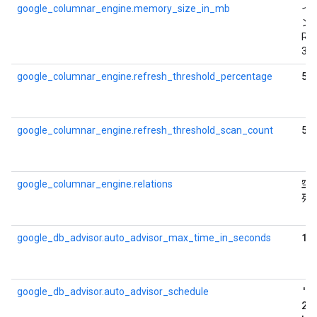
google_columnar_engine.memory_size_in_mb
イ
ン
RA
30
50
google_columnar_engine.refresh_threshold_percentage
5
google_columnar_engine.refresh_threshold_scan_count
google_columnar_engine.relations
空
列
18
google_db_advisor.auto_advisor_max_time_in_seconds
'E
google_db_advisor.auto_advisor_schedule
24