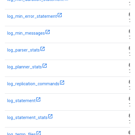
フ
標
log_min_error_statement
フ
標
log_min_messages
フ
標
log_parser_stats
フ
標
log_planner_stats
フ
標
log_replication_commands
フ
標
log_statement
フ
標
log_statement_stats
フ
0
log_temp_files