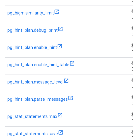
フ
標
pg_bigm.similarity_limit
フ
標
pg_hint_plan.debug_print
フ
標
pg_hint_plan.enable_hint
フ
標
pg_hint_plan.enable_hint_table
フ
標
pg_hint_plan.message_level
フ
標
pg_hint_plan.parse_messages
フ
標
pg_stat_statements.max
フ
標
pg_stat_statements.save