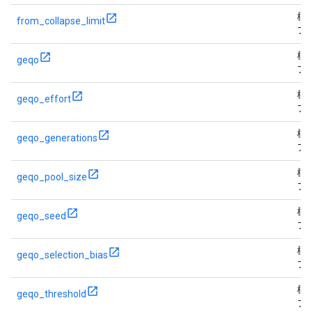
標
from_collapse_limit
フ
標
geqo
フ
標
geqo_effort
フ
標
geqo_generations
フ
標
geqo_pool_size
フ
標
geqo_seed
フ
標
geqo_selection_bias
フ
標
geqo_threshold
フ