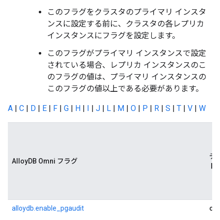
このフラグをクラスタのプライマリ インスタ
ンスに設定する前に、クラスタの各レプリカ
インスタンスにフラグを設定します。
このフラグがプライマリ インスタンスで設定
されている場合、レプリカ インスタンスのこ
のフラグの値は、プライマリ インスタンスの
このフラグの値以上である必要があります。
A
|
C
|
D
|
E
|
F
|
G
|
H
|
I
|
J
|
L
|
M
|
O
|
P
|
R
|
S
|
T
|
V
|
W
デ
AlloyDB Omni フラグ
ト
of
alloydb.enable_pgaudit