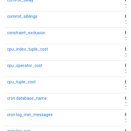
commit_delay
標
フ
commit_siblings
標
フ
constraint_exclusion
標
フ
cpu_index_tuple_cost
標
フ
cpu_operator_cost
標
フ
cpu_tuple_cost
標
フ
cron.database_name
標
フ
cron.log_min_messages
標
フ