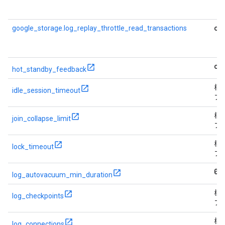
on
google_storage.log_replay_throttle_read_transactions
on
hot_standby_feedback
標
idle_session_timeout
フ
標
join_collapse_limit
フ
標
lock_timeout
フ
0
log_autovacuum_min_duration
標
log_checkpoints
フ
標
log_connections