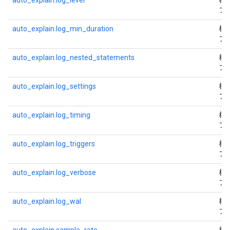
auto_explain.log_level
標
フ
auto_explain.log_min_duration
標
フ
auto_explain.log_nested_statements
標
フ
auto_explain.log_settings
標
フ
auto_explain.log_timing
標
フ
auto_explain.log_triggers
標
フ
auto_explain.log_verbose
標
フ
auto_explain.log_wal
標
フ