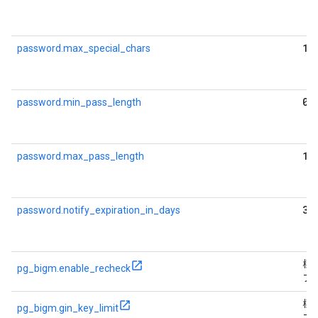
10
password.max_special_chars
0
password.min_pass_length
10
password.max_pass_length
30
password.notify_expiration_in_days
標
pg_bigm.enable_recheck
フ
標
pg_bigm.gin_key_limit