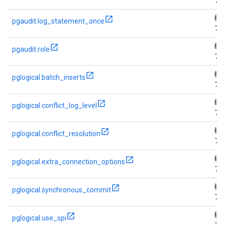
フ
標
pgaudit.log_statement_once
フ
標
pgaudit.role
フ
標
pglogical.batch_inserts
フ
標
pglogical.conflict_log_level
フ
標
pglogical.conflict_resolution
フ
標
pglogical.extra_connection_options
フ
標
pglogical.synchronous_commit
フ
標
pglogical.use_spi