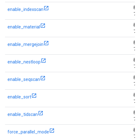
標
enable_indexscan
フ
標
enable_material
フ
標
enable_mergejoin
フ
標
enable_nestloop
フ
標
enable_seqscan
フ
標
enable_sort
フ
標
enable_tidscan
フ
標
force_parallel_mode
フ