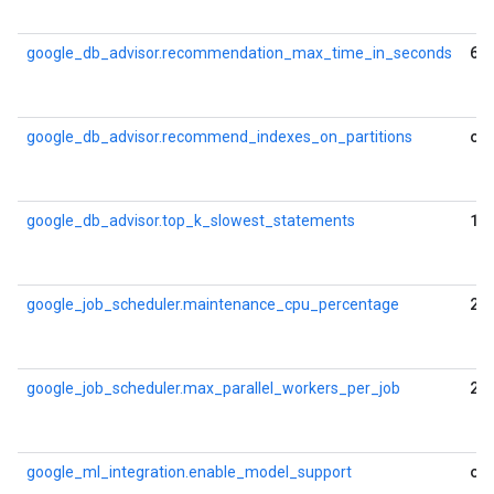
60
google_db_advisor.recommendation_max_time_in_seconds
of
google_db_advisor.recommend_indexes_on_partitions
10
google_db_advisor.top_k_slowest_statements
20
google_job_scheduler.maintenance_cpu_percentage
2
google_job_scheduler.max_parallel_workers_per_job
of
google_ml_integration.enable_model_support