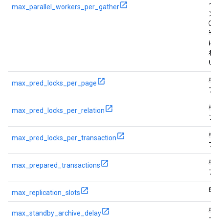
イ
max_parallel_workers_per_gather
ン
CP
半
は
れ
い
標
max_pred_locks_per_page
フ
標
max_pred_locks_per_relation
フ
標
max_pred_locks_per_transaction
フ
標
max_prepared_transactions
フ
60
max_replication_slots
標
max_standby_archive_delay