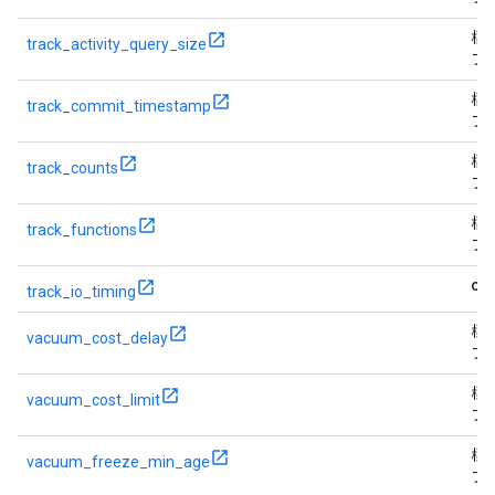
標
track_activity_query_size
フ
標
track_commit_timestamp
フ
標
track_counts
フ
標
track_functions
フ
on
track_io_timing
標
vacuum_cost_delay
フ
標
vacuum_cost_limit
フ
標
vacuum_freeze_min_age
フ