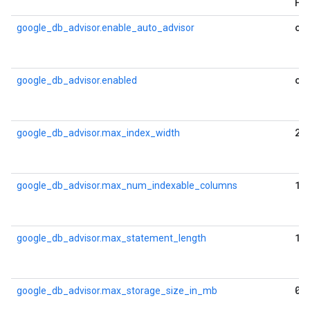
HO
on
google_db_advisor.enable_auto_advisor
on
google_db_advisor.enabled
2
google_db_advisor.max_index_width
10
google_db_advisor.max_num_indexable_columns
10
google_db_advisor.max_statement_length
0
google_db_advisor.max_storage_size_in_mb