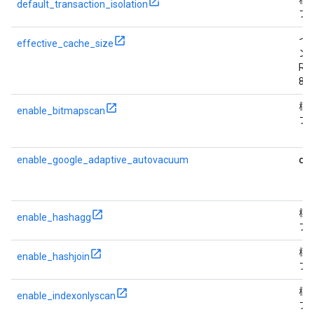
標
default_transaction_isolation
フ
イ
effective_cache_size
ン
RA
80
標
enable_bitmapscan
フ
on
enable_google_adaptive_autovacuum
標
enable_hashagg
フ
標
enable_hashjoin
フ
標
enable_indexonlyscan
フ