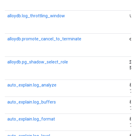
alloydb.log_throttling_window
い
of
alloydb.promote_cancel_to_terminate
alloydb.pg_shadow_select_role
空
列
auto_explain.log_analyze
標
フ
auto_explain.log_buffers
標
フ
auto_explain.log_format
標
フ