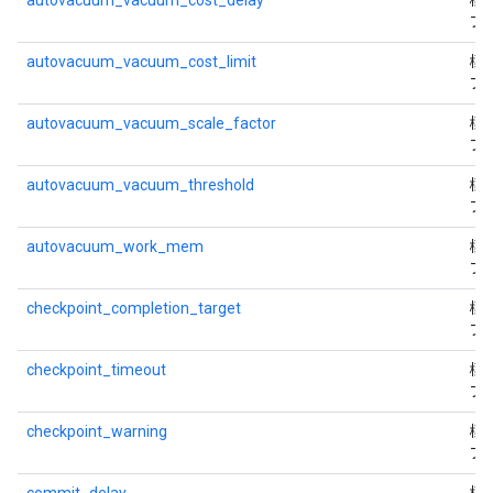
autovacuum_vacuum_cost_delay
標
フ
autovacuum_vacuum_cost_limit
標
フ
autovacuum_vacuum_scale_factor
標
フ
autovacuum_vacuum_threshold
標
フ
autovacuum_work_mem
標
フ
checkpoint_completion_target
標
フ
checkpoint_timeout
標
フ
checkpoint_warning
標
フ