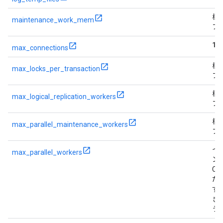
標
maintenance_work_mem
フ
10
max_connections
標
max_locks_per_transaction
フ
標
max_logical_replication_workers
フ
標
max_parallel_maintenance_workers
フ
イ
max_parallel_workers
ン
CP
た
ず
き
う