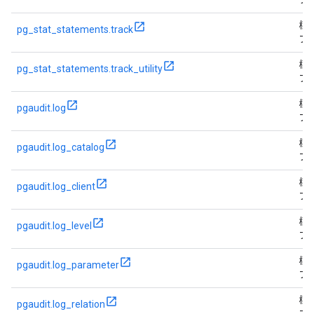
フ
標
pg_stat_statements.track
フ
標
pg_stat_statements.track_utility
フ
標
pgaudit.log
フ
標
pgaudit.log_catalog
フ
標
pgaudit.log_client
フ
標
pgaudit.log_level
フ
標
pgaudit.log_parameter
フ
標
pgaudit.log_relation