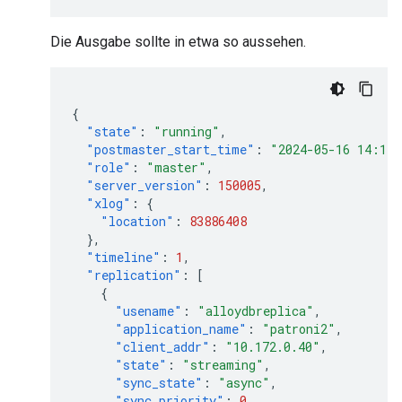
Die Ausgabe sollte in etwa so aussehen.
{
"state"
:
"running"
,
"postmaster_start_time"
:
"2024-05-16 14:12
"role"
:
"master"
,
"server_version"
:
150005
,
"xlog"
:
{
"location"
:
83886408
},
"timeline"
:
1
,
"replication"
:
[
{
"usename"
:
"alloydbreplica"
,
"application_name"
:
"patroni2"
,
"client_addr"
:
"10.172.0.40"
,
"state"
:
"streaming"
,
"sync_state"
:
"async"
,
"sync_priority"
:
0