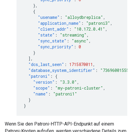
},
{
"usename"
:
"alloydbreplica"
,
"application_name"
:
"patroni3"
,
"client_addr"
:
"10.172.0.41"
,
"state"
:
"streaming"
,
"sync_state"
:
"async"
,
"sync_priority"
:
0
}
],
"dcs_last_seen"
:
1715870011
,
"database_system_identifier"
:
"736960015553
"patroni"
:
{
"version"
:
"3.3.0"
,
"scope"
:
"my-patroni-cluster"
,
"name"
:
"patroni1"
}
}
Wenn Sie den Patroni-HTTP-API-Endpunkt auf einem
Patroni-Knoten aufrufen, werden verschiedene Details zum