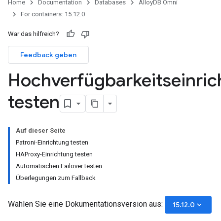
Home
Documentation
Databases
AlloyDB Omni
For containers: 15.12.0
War das hilfreich?
Feedback geben
Hochverfügbarkeitseinric
testen
Auf dieser Seite
Patroni-Einrichtung testen
HAProxy-Einrichtung testen
Automatischen Failover testen
Überlegungen zum Fallback
Wählen Sie eine Dokumentationsversion aus:
keyboard_arrow_down
15.12.0