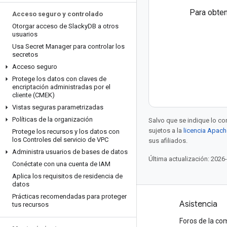
Para obten
Acceso seguro y controlado
Otorgar acceso de Slacky
DB a otros
usuarios
Usa Secret Manager para controlar los
secretos
Acceso seguro
Protege los datos con claves de
encriptación administradas por el
cliente (CMEK)
Vistas seguras parametrizadas
Políticas de la organización
Salvo que se indique lo con
sujetos a la
licencia Apach
Protege los recursos y los datos con
los Controles del servicio de VPC
sus afiliados.
Administra usuarios de bases de datos
Última actualización: 2026
Conéctate con una cuenta de IAM
Aplica los requisitos de residencia de
datos
Prácticas recomendadas para proteger
Productos y precios
Asistencia
tus recursos
Ve todos los productos
Foros de la c