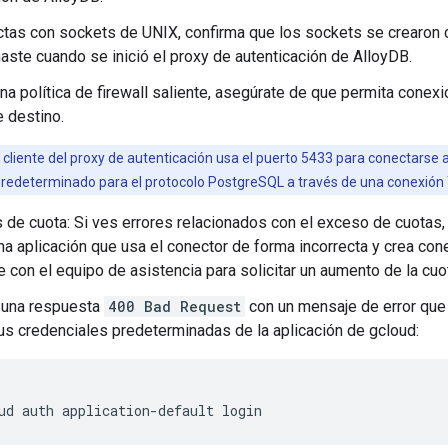
ctas con sockets de UNIX, confirma que los sockets se crearon co
aste cuando se inició el proxy de autenticación de AlloyDB.
una política de firewall saliente, asegúrate de que permita conexi
 destino.
 cliente del proxy de autenticación usa el puerto 5433 para conectarse al
predeterminado para el protocolo PostgreSQL a través de una conexión 
de cuota: Si ves errores relacionados con el exceso de cuotas, i
na aplicación que usa el conector de forma incorrecta y crea co
 con el equipo de asistencia para solicitar un aumento de la cuo
s una respuesta
400 Bad Request
con un mensaje de error que
tus credenciales predeterminadas de la aplicación de gcloud:
ud
auth
application-default
login