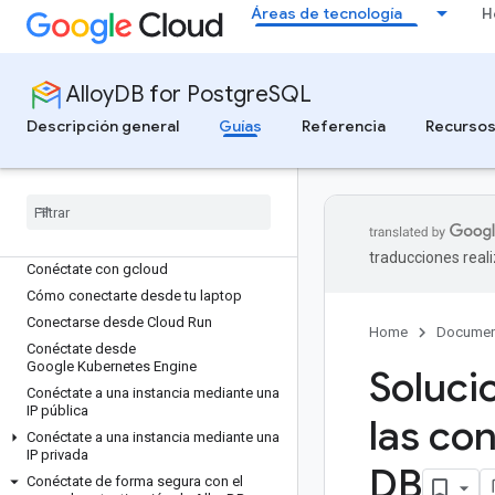
Áreas de tecnología
H
Actualiza una versión principal de la
base de datos
Organiza los recursos con etiquetas
AlloyDB for PostgreSQL
Administra tus recursos con
Knowledge Catalog
Descripción general
Guías
Referencia
Recurso
Conéctate
Descripción general
Elige una opción de conectividad
Instala psql
traducciones real
Conéctate con gcloud
Cómo conectarte desde tu laptop
Conectarse desde Cloud Run
Home
Documen
Conéctate desde
Google Kubernetes Engine
Soluci
Conéctate a una instancia mediante una
IP pública
las co
Conéctate a una instancia mediante una
IP privada
DB
Conéctate de forma segura con el