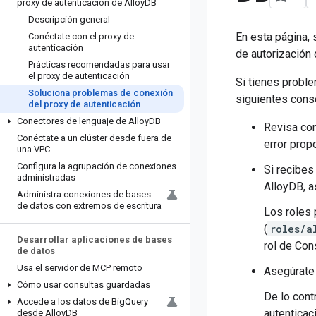
proxy de autenticación de Alloy
DB
Descripción general
En esta página,
Conéctate con el proxy de
autenticación
de autorización 
Prácticas recomendadas para usar
el proxy de autenticación
Si tienes proble
Soluciona problemas de conexión
siguientes conse
del proxy de autenticación
Conectores de lenguaje de Alloy
DB
Revisa con
Conéctate a un clúster desde fuera de
error prop
una VPC
Configura la agrupación de conexiones
Si recibes
administradas
AlloyDB, a
Administra conexiones de bases
de datos con extremos de escritura
Los roles 
(
roles/a
Desarrollar aplicaciones de bases
rol de Con
de datos
Usa el servidor de MCP remoto
Asegúrate 
Cómo usar consultas guardadas
De lo cont
Accede a los datos de Big
Query
autenticac
desde Alloy
DB