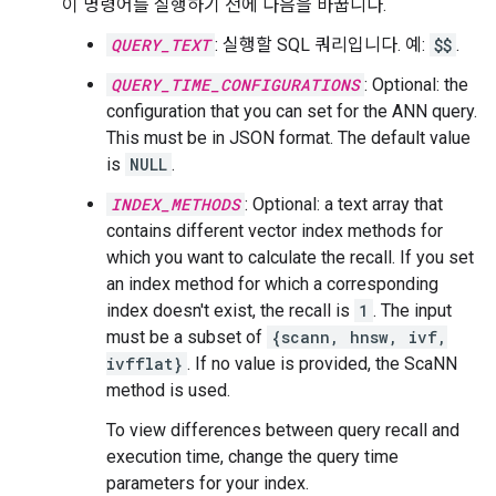
이 명령어를 실행하기 전에 다음을 바꿉니다.
QUERY_TEXT
: 실행할 SQL 쿼리입니다. 예:
$$
.
QUERY_TIME_CONFIGURATIONS
: Optional: the
configuration that you can set for the ANN query.
This must be in JSON format. The default value
is
NULL
.
INDEX_METHODS
: Optional: a text array that
contains different vector index methods for
which you want to calculate the recall. If you set
an index method for which a corresponding
index doesn't exist, the recall is
1
. The input
must be a subset of
{scann, hnsw, ivf,
ivfflat}
. If no value is provided, the ScaNN
method is used.
To view differences between query recall and
execution time, change the query time
parameters for your index.