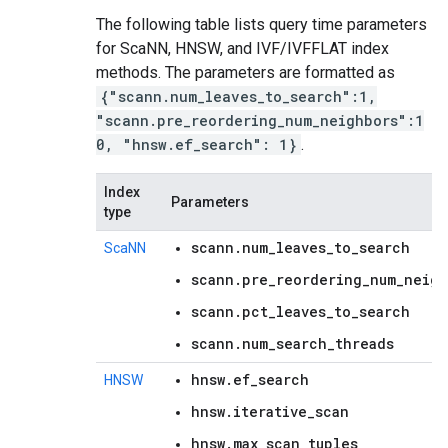
The following table lists query time parameters
for ScaNN, HNSW, and IVF/IVFFLAT index
methods. The parameters are formatted as
{"scann.num_leaves_to_search":1,
"scann.pre_reordering_num_neighbors":1
0, "hnsw.ef_search": 1}
.
Index
Parameters
type
scann.num_leaves_to_search
ScaNN
scann.pre_reordering_num_neigh
scann.pct_leaves_to_search
scann.num_search_threads
hnsw.ef_search
HNSW
hnsw.iterative_scan
hnsw.max_scan_tuples