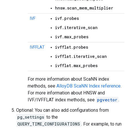
hnsw.scan_mem_multiplier
ivf.probes
IVF
ivf.iterative_scan
ivf.max_probes
ivfflat.probes
IVFFLAT
ivfflat.iterative_scan
ivfflat.max_probes
For more information about ScaNN index
methods, see
AlloyDB ScaNN Index reference
.
For more information about HNSW and
IVF/IVFFLAT index methods, see
pgvector
.
Optional: You can also add configurations from
pg_settings
to the
QUERY_TIME_CONFIGURATIONS
. For example, to run