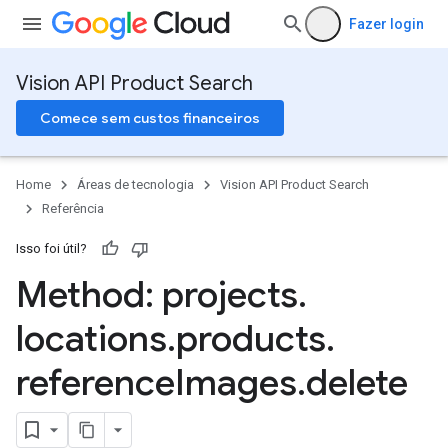
Fazer login
Vision API Product Search
Comece sem custos financeiros
Home
Áreas de tecnologia
Vision API Product Search
Referência
Isso foi útil?
Method: projects
.
locations
.
products
.
reference
Images
.
delete