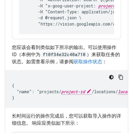
     -H "x-goog-user-project: 
project-id
"
     -H "Content-Type: application/json; cha
     -d @request.json \
     "https://vision.googleapis.com/v1/proje
您应该会看到类似如下所示的输出。可以使用操作
ID（本例中为
f10f34e32c40a710
）来获取任务的
状态。如需查看示例，请参阅
获取操作状态
：
{

  "name": "projects/
project-id
/locations/
locati
}
长时间运行的操作完成后，您可以获取导入操作的详
细信息。 响应应类似如下所示：