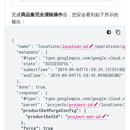
完成
商品集完全清除操作
后，您应会看到如下所示的
输出：
{

  "name": "locations/
location-id
/operations/
ope
  "metadata": {

    "@type": "type.googleapis.com/google.cloud.visi
    "state": "SUCCESSFUL",

    "submitTime": "2019-09-04T15:58:39.131591882Z"
    "endTime": "2019-09-04T15:58:43.099020580Z"

  },

  "done": true,

  "response": {

    "@type": "type.googleapis.com/google.cloud.vis
    "parent": "projects/
project-id
/locations/
lo
    "productSetPurgeConfig": {

      "productSetId": "
project-set-id
"

    },

    "force": true