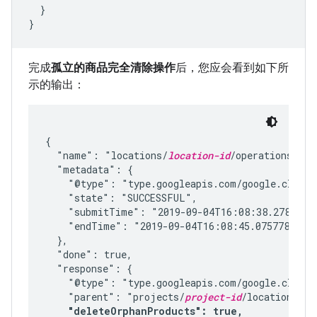
  }

}
完成
孤立的商品完全清除操作
后，您应会看到如下所
示的输出：
{

  "name": "locations/
location-id
/operations/
ope
  "metadata": {

    "@type": "type.googleapis.com/google.cloud.v
    "state": "SUCCESSFUL",

    "submitTime": "2019-09-04T16:08:38.27819739
    "endTime": "2019-09-04T16:08:45.075778639Z"
  },

  "done": true,

  "response": {

    "@type": "type.googleapis.com/google.cloud.
    "parent": "projects/
project-id
/locations/
lo
    "deleteOrphanProducts": true,
