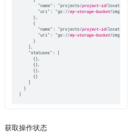
        "name": "projects/
project-id
/locations/
        "uri": "gs://
my-storage-bucket
/img_224.
      },

      {

        "name": "projects/
project-id
/locations/
        "uri": "gs://
my-storage-bucket
/img_385.
      }

    ],

    "statuses": [

      {},

      {},

      {},

      {}

    ]

  }

获取操作状态