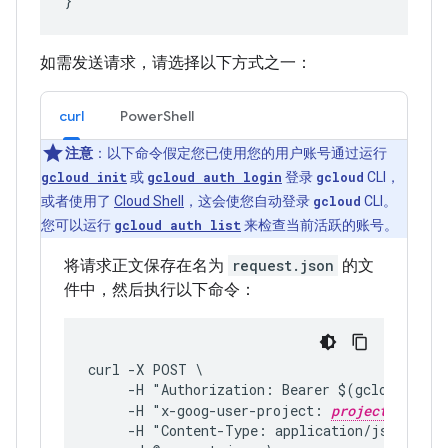
如需发送请求，请选择以下方式之一：
curl
PowerShell
注意
：以下命令假定您已使用您的用户账号通过运行
gcloud init
或
gcloud auth login
登录
gcloud
CLI，
或者使用了
Cloud Shell
，这会使您自动登录
gcloud
CLI。
您可以运行
gcloud auth list
来检查当前活跃的账号。
将请求正文保存在名为
request.json
的文
件中，然后执行以下命令：
curl -X POST \
     -H "Authorization: Bearer $(gcloud auth
     -H "x-goog-user-project: 
project-id
"
     -H "Content-Type: application/json; cha