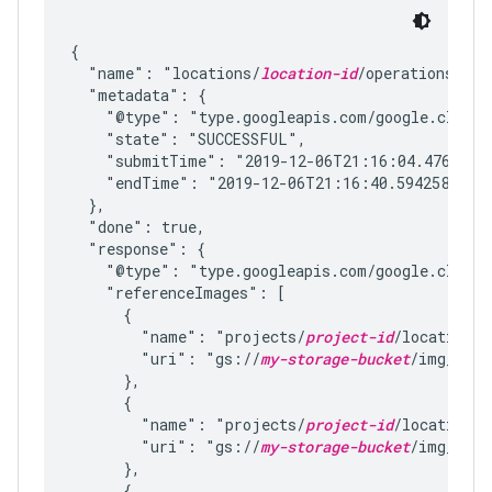
{

  "name": "locations/
location-id
/operations/f10
  "metadata": {

    "@type": "type.googleapis.com/google.cloud.v
    "state": "SUCCESSFUL",

    "submitTime": "2019-12-06T21:16:04.47646687
    "endTime": "2019-12-06T21:16:40.594258084Z"
  },

  "done": true,

  "response": {

    "@type": "type.googleapis.com/google.cloud.
    "referenceImages": [

      {

        "name": "projects/
project-id
/locations/
        "uri": "gs://
my-storage-bucket
/img_039.
      },

      {

        "name": "projects/
project-id
/locations/
        "uri": "gs://
my-storage-bucket
/img_105.
      },

      {
