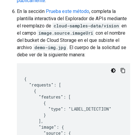
públicamente
.
En la sección
Prueba este método
, completa la
plantilla interactiva del Explorador de APIs mediante
el reemplazo de
cloud-samples-data/vision
en
el campo
image.source.imageUri
con el nombre
del bucket de Cloud Storage en el que subiste el
archivo
demo-img.jpg
. El cuerpo de la solicitud se
debe ver de la siguiente manera:
{

  "requests": [

    {

      "features": [

        {

          "type": "LABEL_DETECTION"

        }

      ],

      "image": {

        "source": {
