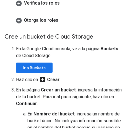
Verifica los roles
Otorga los roles
Cree un bucket de Cloud Storage
En la Google Cloud consola, ve a la página
Buckets
de Cloud Storage.
Ir a Buckets
add_box
Haz clic en
Crear
.
En la página
Crear un bucket
, ingresa la información
de tu bucket. Para ir al paso siguiente, haz clic en
Continuar
.
En
Nombre del bucket
, ingresa un nombre de
bucket único. No incluyas información sensible
en el nombre del bucket porque su espacio de