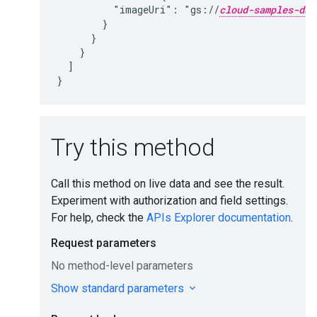
          "imageUri": "gs://
cloud-samples-dat
        }

      }

    }

  ]

}