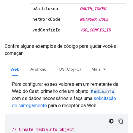
o
Auth
Token
OAUTH
_
TOKEN
network
Code
NETWORK
_
CODE
vod
Config
Id
VOD
_
CONFIG
_
ID
Confira alguns exemplos de código para ajudar você a
começar:
Web
Android
iOS (Obj-C)
Mais
Para configurar esses valores em um remetente da
Web do Cast, primeiro crie um objeto
MediaInfo
com os dados necessários e faça uma
solicitação
de carregamento
para o receptor da Web.
// Create mediaInfo object