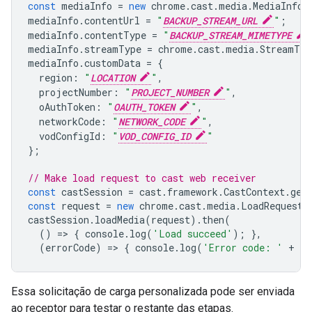
const
mediaInfo
=
new
chrome
.
cast
.
media
.
MediaInfo
(
mediaInfo
.
contentUrl
=
"
BACKUP_STREAM_URL
"
;
mediaInfo
.
contentType
=
"
BACKUP_STREAM_MIMETYPE
mediaInfo
.
streamType
=
chrome
.
cast
.
media
.
StreamTyp
mediaInfo
.
customData
=
{
region
:
"
LOCATION
"
,
projectNumber
:
"
PROJECT_NUMBER
"
,
oAuthToken
:
"
OAUTH_TOKEN
"
,
networkCode
:
"
NETWORK_CODE
"
,
vodConfigId
:
"
VOD_CONFIG_ID
"
};
// Make load request to cast web receiver
const
castSession
=
cast
.
framework
.
CastContext
.
get
const
request
=
new
chrome
.
cast
.
media
.
LoadRequest
(
castSession
.
loadMedia
(
request
).
then
(
()
=
>
{
console
.
log
(
'Load succeed'
);
},
(
errorCode
)
=
>
{
console
.
log
(
'Error code: '
+
er
Essa solicitação de carga personalizada pode ser enviada
ao receptor para testar o restante das etapas.