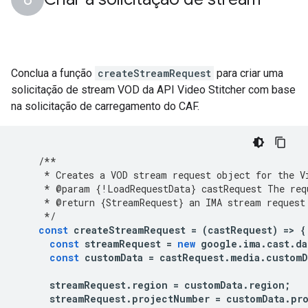
Conclua a função
createStreamRequest
para criar uma
solicitação de stream VOD da API Video Stitcher com base
na solicitação de carregamento do CAF.
/**
     * Creates a VOD stream request object for the V
     * @param {!LoadRequestData} castRequest The req
     * @return {StreamRequest} an IMA stream request
     */
const
createStreamRequest
=
(
castRequest
)
=
>
{
const
streamRequest
=
new
google
.
ima
.
cast
.
da
const
customData
=
castRequest
.
media
.
customD
streamRequest
.
region
=
customData
.
region
;
streamRequest
.
projectNumber
=
customData
.
pr