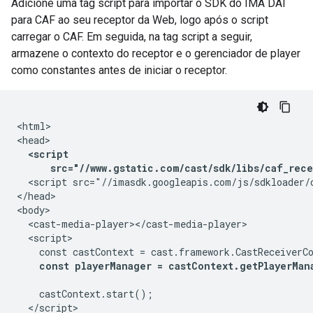
Adicione uma tag script para importar o SDK do IMA DAI
para CAF ao seu receptor da Web, logo após o script
carregar o CAF. Em seguida, na tag script a seguir,
armazene o contexto do receptor e o gerenciador de player
como constantes antes de iniciar o receptor.
<html>

<head>

<script

      src="//www.gstatic.com/cast/sdk/libs/caf_rece
  <script src="//imasdk.googleapis.com/js/sdkloader/c
</head>

<body>

  <cast-media-player></cast-media-player>

  <script>

    const castContext = cast.framework.CastReceiverCo
const playerManager = castContext.getPlayerMan
    castContext.start();

  </script>
