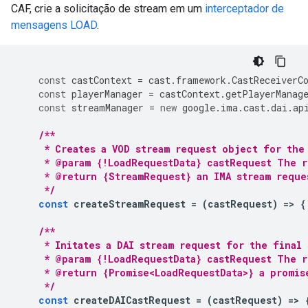
CAF, crie a solicitação de stream em um
interceptador de
mensagens LOAD
.
const
castContext
=
cast
.
framework
.
CastReceiverC
const
playerManager
=
castContext
.
getPlayerManag
const
streamManager
=
new
google
.
ima
.
cast
.
dai
.
ap
/**
     * Creates a VOD stream request object for the
     * @param {!LoadRequestData} castRequest The 
     * @return {StreamRequest} an IMA stream reque
     */
const
createStreamRequest
=
(
castRequest
)
=
>
{
/**
     * Initates a DAI stream request for the final
     * @param {!LoadRequestData} castRequest The 
     * @return {Promise<LoadRequestData>} a promis
     */
const
createDAICastRequest
=
(
castRequest
)
=
>