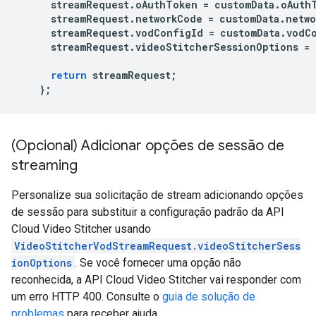
streamRequest
.
oAuthToken
=
customData
.
oAuth
streamRequest
.
networkCode
=
customData
.
netw
streamRequest
.
vodConfigId
=
customData
.
vodC
streamRequest
.
videoStitcherSessionOptions
=
return
streamRequest
;
};
(Opcional) Adicionar opções de sessão de
streaming
Personalize sua solicitação de stream adicionando opções
de sessão para substituir a configuração padrão da API
Cloud Video Stitcher usando
VideoStitcherVodStreamRequest.videoStitcherSess
ionOptions
. Se você fornecer uma opção não
reconhecida, a API Cloud Video Stitcher vai responder com
um erro HTTP 400. Consulte o
guia de solução de
problemas
para receber ajuda.