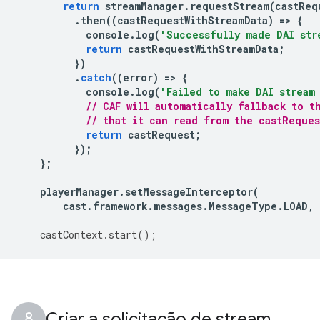
return
streamManager
.
requestStream
(
castReq
.
then
((
castRequestWithStreamData
)
=
>
{
console
.
log
(
'Successfully made DAI str
return
castRequestWithStreamData
;
})
.
catch
((
error
)
=
>
{
console
.
log
(
'Failed to make DAI stream
// CAF will automatically fallback to t
// that it can read from the castReque
return
castRequest
;
});
};
playerManager
.
setMessageInterceptor
(
cast
.
framework
.
messages
.
MessageType
.
LOAD
,
castContext
.
start
();
Criar a solicitação de stream