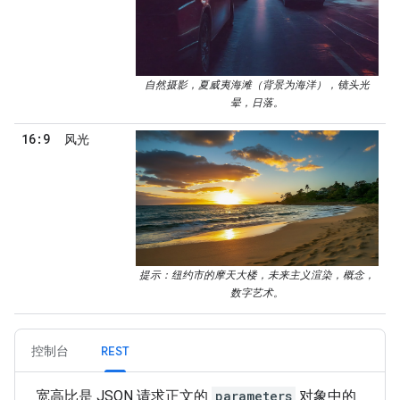
自然摄影，夏威夷海滩（背景为海洋），镜头光
晕，日落。
16:9
风光
提示：纽约市的摩天大楼，未来主义渲染，概念，
数字艺术。
控制台
REST
宽高比是 JSON 请求正文的
parameters
对象中的