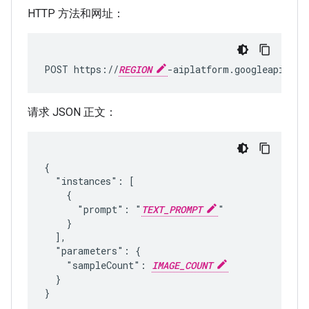
HTTP 方法和网址：
POST https://
REGION
-aiplatform.googleapis.co
请求 JSON 正文：
{

  "instances": [

    {

      "prompt": "
TEXT_PROMPT
"

    }

  ],

  "parameters": {

    "sampleCount": 
IMAGE_COUNT
  }
