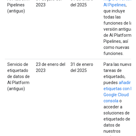
Pipelines
2023
del 2025
AI Pipelines
,
(antiguo)
que incluye
todas las
funciones de la
versión antigua
de AI Platform
Pipelines, así
como nuevas
funciones.
Servicio de
23 de enero del
31 de enero
Para las nuevas
etiquetado
2023
del 2025
tareas de
de datos de
etiquetado,
AI Platform
puedes
añadir
(antiguo)
etiquetas con la
Google Cloud
consola
o
acceder a
soluciones de
etiquetado de
datos de
nuestros