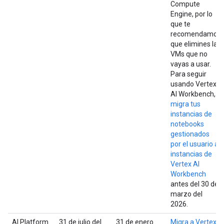
Compute
Engine, por lo
que te
recomendamos
que elimines las
VMs que no
vayas a usar.
Para seguir
usando Vertex
AI Workbench,
migra tus
instancias de
notebooks
gestionados
por el usuario a
instancias de
Vertex AI
Workbench
antes del 30 de
marzo del
2026.
AI Platform
31 de julio del
31 de enero
Migra a Vertex