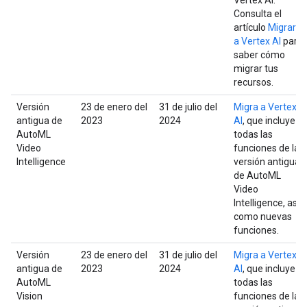
Vertex AI.
Consulta el
artículo
Migrar
a Vertex AI
para
saber cómo
migrar tus
recursos.
Versión
23 de enero del
31 de julio del
Migra a Vertex
antigua de
2023
2024
AI
, que incluye
AutoML
todas las
Video
funciones de la
Intelligence
versión antigua
de AutoML
Video
Intelligence, así
como nuevas
funciones.
Versión
23 de enero del
31 de julio del
Migra a Vertex
antigua de
2023
2024
AI
, que incluye
AutoML
todas las
Vision
funciones de la