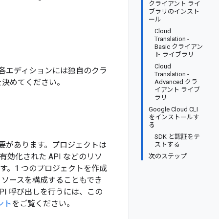
クライアント ライ
。
ブラリのインスト
ール
Cloud
Translation -
Basic クライアン
ト ライブラリ
Cloud
各エディションには独自のクラ
Translation -
を決めてください。
Advanced クラ
イアント ライブ
ラリ
Google Cloud CLI
をインストールす
る
SDK と認証をテ
必要があります。
プロジェクトは
ストする
有効化された API などのリソ
次のステップ
す。1 つのプロジェクトを作成
oud リソースを構成することもでき
PI 呼び出しを行うには、この
メント
をご覧ください。