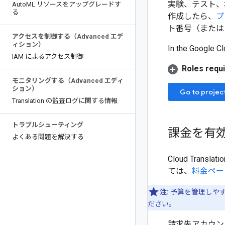
実験、テスト、
Auto
ML リソースをアップグレードす
る
作成したら、
プ
ト番号（または
アクセスを制御する（Advanced エデ
ィション）
In the Google Cl
IAM によるアクセス制御
Roles requi
モニタリングする（Advanced エディ
ション）
Go to projec
Translation の監査ログに関する情報
トラブルシューティング
課金を有
よくある問題を解決する
Cloud Tran
ては、
料金ペー
注:
予算を管理しや
ださい。
請求先アカウン