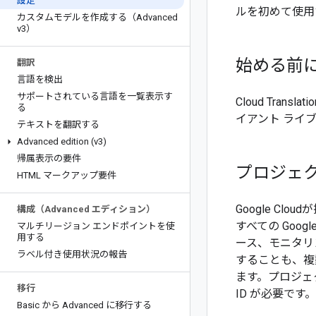
設定
ルを初めて使用
カスタムモデルを作成する（Advanced
v3）
始める前
翻訳
言語を検出
サポートされている言語を一覧表示す
Cloud Translat
る
イアント ライ
テキストを翻訳する
Advanced edition (v3)
帰属表示の要件
プロジェ
HTML マークアップ要件
Google C
構成（Advanced エディション）
すべての Goo
マルチリージョン エンドポイントを使
用する
ース、モニタリ
ラベル付き使用状況の報告
することも、複
ます。プロジェ
移行
ID が必要で
Basic から Advanced に移行する