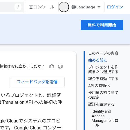
/
コンソール
ログイン
無料で利用開始
このページの内容
始める前に
情報は役に立ちましたか？
プロジェクトを作
成または選択する
課金を有効にする
フィードバックを送信
API の有効化
使用量の割り当て
が有効になっているプロジェクトと、認証済
の設定
lation API への最初の呼
認証を設定する
Identity and
Access
le Cloudでシステムのプロビ
Management ロ
ール
oogle Cloud コンソー