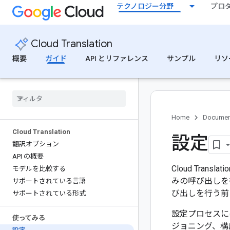
テクノロジー分野
プロ
Cloud Translation
概要
ガイド
API とリファレンス
サンプル
リソ
Home
Documen
Cloud Translation
設定
翻訳オプション
API の概要
Cloud Tran
モデルを比較する
みの呼び出しを行
サポートされている言語
び出しを行う前
サポートされている形式
設定プロセスには、
使ってみる
ジョニング、構成