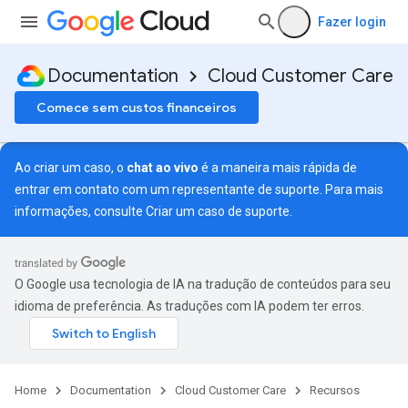
Fazer login
Documentation
Cloud Customer Care
Comece sem custos financeiros
Ao criar um caso, o
chat ao vivo
é a maneira mais rápida de
entrar em contato com um representante de suporte. Para mais
informações, consulte
Criar um caso de suporte
.
O Google usa tecnologia de IA na tradução de conteúdos para seu
idioma de preferência. As traduções com IA podem ter erros.
Home
Documentation
Cloud Customer Care
Recursos