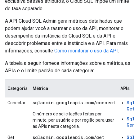
exclusiva desses atributos, o Cloud SQL impõe um limite
de taxa separado.
A API Cloud SQL Admin gera métricas detalhadas que
podem ajudar você a rastrear o uso da API, monitorar o
desempenho da instância do Cloud SQL e da API e
descobrir problemas entre a instância e a API. Para mais
informações, consulte
Como monitorar o uso da API
.
A tabela a seguir fornece informações sobre a métrica, as
APIs e o limite padrão de cada categoria:
Categoria
Métrica
APIs
sqladmin.googleapis.com/connect
SqlC
Conectar
GetC
O número de solicitações feitas por
SqlC
minuto, por usuário e por região para usar
Gene
as APIs nesta categoria.
sqladmin.googleapis.com/get
SqlB
Get