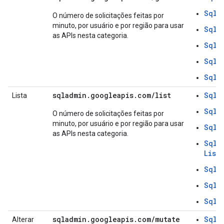
SqlD
O número de solicitações feitas por
minuto, por usuário e por região para usar
SqlI
as APIs nesta categoria.
SqlO
SqlS
SqlU
sqladmin.googleapis.com/list
SqlB
Lista
SqlD
O número de solicitações feitas por
minuto, por usuário e por região para usar
SqlI
as APIs nesta categoria.
SqlI
List
SqlO
SqlS
SqlU
sqladmin.googleapis.com/mutate
SqlB
Alterar