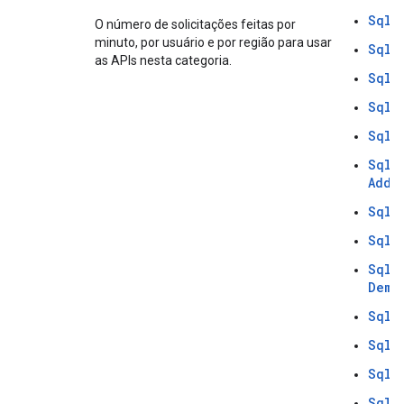
SqlB
O número de solicitações feitas por
minuto, por usuário e por região para usar
SqlD
as APIs nesta categoria.
SqlD
SqlD
SqlD
SqlI
AddS
SqlI
SqlI
SqlI
Demo
SqlI
SqlI
SqlI
SqlI