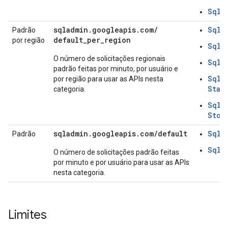
SqlU
sqladmin.googleapis.com/
SqlI
Padrão
default_per_region
por região
SqlI
O número de solicitações regionais
SqlI
padrão feitas por minuto, por usuário e
SqlI
por região para usar as APIs nesta
Star
categoria.
SqlI
Stop
sqladmin.googleapis.com/default
SqlF
Padrão
SqlT
O número de solicitações padrão feitas
por minuto e por usuário para usar as APIs
nesta categoria.
Limites