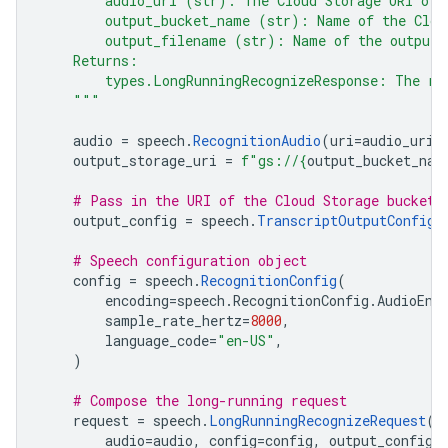
        audio_uri (str): The Cloud Storage URI of 
        output_bucket_name (str): Name of the Clou
        output_filename (str): Name of the output 
    Returns:
        types.LongRunningRecognizeResponse: The re
    """
audio
=
speech
.
RecognitionAudio
(
uri
=
audio_uri
)
output_storage_uri
=
f
"gs://
{
output_bucket_nam
# Pass in the URI of the Cloud Storage bucket 
output_config
=
speech
.
TranscriptOutputConfig
(
# Speech configuration object
config
=
speech
.
RecognitionConfig
(
encoding
=
speech
.
RecognitionConfig
.
AudioEnc
sample_rate_hertz
=
8000
,
language_code
=
"en-US"
,
)
# Compose the long-running request
request
=
speech
.
LongRunningRecognizeRequest
(
audio
=
audio
,
config
=
config
,
output_config
=