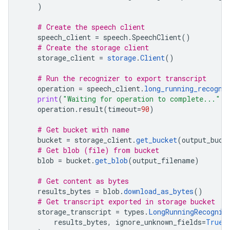
)
# Create the speech client
speech_client
=
speech
.
SpeechClient
()
# Create the storage client
storage_client
=
storage
.
Client
()
# Run the recognizer to export transcript
operation
=
speech_client
.
long_running_recogni
print
(
"Waiting for operation to complete..."
)
operation
.
result
(
timeout
=
90
)
# Get bucket with name
bucket
=
storage_client
.
get_bucket
(
output_buck
# Get blob (file) from bucket
blob
=
bucket
.
get_blob
(
output_filename
)
# Get content as bytes
results_bytes
=
blob
.
download_as_bytes
()
# Get transcript exported in storage bucket
storage_transcript
=
types
.
LongRunningRecogniz
results_bytes
,
ignore_unknown_fields
=
True