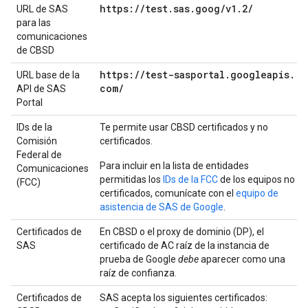
https:
/
/
test
.
sas
.
goog
/
v1
.
2
/
URL de SAS
para las
comunicaciones
de CBSD
https:
/
/
test-sasportal
.
googleapis
.
URL base de la
com
/
API de SAS
Portal
IDs de la
Te permite usar CBSD certificados y no
Comisión
certificados.
Federal de
Para incluir en la lista de entidades
Comunicaciones
permitidas los
IDs de la FCC
de los equipos no
(FCC)
certificados, comunícate con el
equipo de
asistencia de SAS de Google
.
Certificados de
En CBSD o el proxy de dominio (DP), el
SAS
certificado de AC raíz de la instancia de
prueba de Google
debe
aparecer como una
raíz de confianza.
Certificados de
SAS acepta los siguientes certificados: