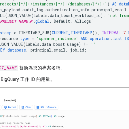
rojects/[^/]+/instances/[^/]+/databases/[^/]+'
)
AS
data
o_payload
.
audit_log
.
authentication_info
.
principal_email
LL
(
JSON_VALUE
(
labels
.
data_boost_workload_id
),
'not from
PROJECT_NAME
.
global
.
_Default
.
_AllLogs
`
stamp
 > 
TIMESTAMP_SUB
(
CURRENT_TIMESTAMP
(),
INTERVAL
7
resource
.
type
=
'spanner_instance'
AND
operation
.
last
IS
JSON_VALUE
(
labels
.
data_boost_usage
)
!=
''
BY
database
,
principal_email
,
job_id
;
CT_NAME
替換為您的專案名稱。
gQuery 工作 ID 的用量。