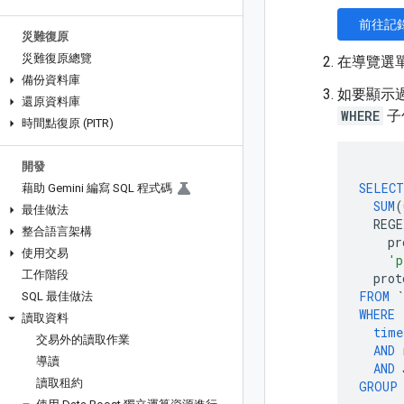
前往記
災難復原
災難復原總覽
在導覽選
備份資料庫
如要顯示
還原資料庫
WHERE
子
時間點復原 (PITR)
開發
SELECT
藉助 Gemini 編寫 SQL 程式碼
SUM
(
最佳做法
REGE
整合語言架構
pr
使用交易
'p
工作階段
prot
FROM
`
SQL 最佳做法
WHERE
讀取資料
time
交易外的讀取作業
AND
導讀
AND
讀取租約
GROUP