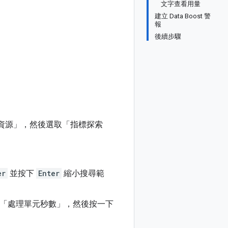
文字查看用量
建立 Data Boost 警
報
後續步驟
資源」
，然後選取「指標探索
er
並按下
Enter
縮小搜尋範
」>「處理單元秒數」
，然後按一下