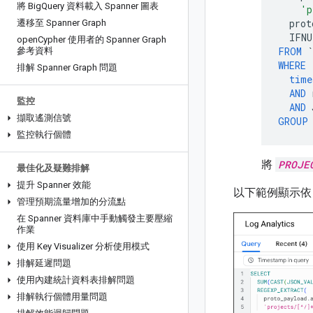
將 Big
Query 資料載入 Spanner 圖表
'p
prot
遷移至 Spanner Graph
IFNU
open
Cypher 使用者的 Spanner Graph
FROM
`
參考資料
WHERE
排解 Spanner Graph 問題
time
AND
監控
AND
擷取遙測信號
GROUP
監控執行個體
將
PROJE
最佳化及疑難排解
提升 Spanner 效能
以下範例顯示依 Bi
管理預期流量增加的分流點
在 Spanner 資料庫中手動觸發主要壓縮
作業
使用 Key Visualizer 分析使用模式
排解延遲問題
使用內建統計資料表排解問題
排解執行個體用量問題