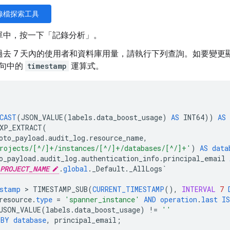
錄檔探索工具
單中，按一下「記錄分析」
。
過去 7 天內的使用者和資料庫用量，請執行下列查詢。如要變更
句中的
timestamp
運算式。
CAST
(
JSON_VALUE
(
labels
.
data_boost_usage
)
AS
INT64
))
AS
XP_EXTRACT
(
oto_payload
.
audit_log
.
resource_name
,
rojects/[^/]+/instances/[^/]+/databases/[^/]+'
)
AS
data
o_payload
.
audit_log
.
authentication_info
.
principal_email
PROJECT_NAME
.
global
.
_Default
.
_AllLogs
`
stamp
 > 
TIMESTAMP_SUB
(
CURRENT_TIMESTAMP
(),
INTERVAL
7
resource
.
type
=
'spanner_instance'
AND
operation
.
last
IS
JSON_VALUE
(
labels
.
data_boost_usage
)
!=
''
BY
database
,
principal_email
;