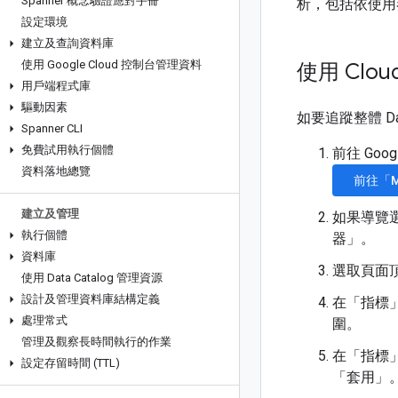
Spanner 概念驗證應對手冊
析，包括依使用者或
設定環境
建立及查詢資料庫
使用 Google Cloud 控制台管理資料
使用 Cloud
用戶端程式庫
驅動因素
如要追蹤整體 D
Spanner CLI
免費試用執行個體
前往 Goog
資料落地總覽
前往「Mo
建立及管理
如果導覽
執行個體
器」
。
資料庫
選取頁面
使用 Data Catalog 管理資源
設計及管理資料庫結構定義
在「指標
處理常式
圍。
管理及觀察長時間執行的作業
在「指標
設定存留時間 (TTL)
「套用」