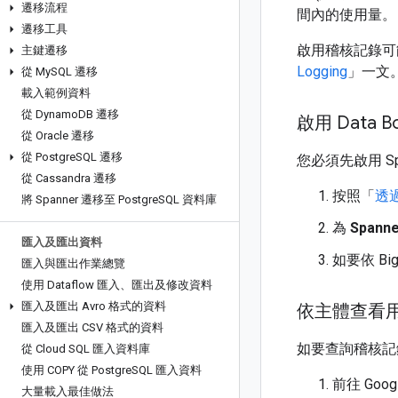
遷移流程
間內的使用量。
遷移工具
啟用稽核記錄可能
主鍵遷移
Logging
」一文
從 My
SQL 遷移
載入範例資料
從 Dynamo
DB 遷移
啟用 Data 
從 Oracle 遷移
從 Postgre
SQL 遷移
您必須先啟用 S
從 Cassandra 遷移
按照「
透過
將 Spanner 遷移至 Postgre
SQL 資料庫
為
Spanne
匯入及匯出資料
如要依 Bi
匯入與匯出作業總覽
使用 Dataflow 匯入、匯出及修改資料
匯入及匯出 Avro 格式的資料
依主體查看
匯入及匯出 CSV 格式的資料
如要查詢稽核記錄
從 Cloud SQL 匯入資料庫
使用 COPY 從 Postgre
SQL 匯入資料
前往 Goog
大量載入最佳做法