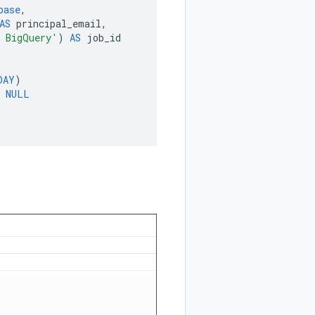
base
,
AS
principal_email
,
 BigQuery'
)
AS
job_id
DAY
)
NULL