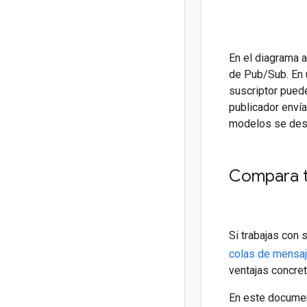
En el diagrama 
de Pub/Sub. En 
suscriptor pued
publicador enví
modelos se desc
Compara t
Si trabajas con 
colas de mensa
ventajas concre
En este document