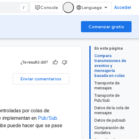
/
Consola
Acceder
Comenzar gratis
En esta página
Compara
transmisiones de
¿Te resultó útil?
eventos y
mensajería
basada en colas
Enviar comentarios
Transporte de
mensajes
Transporte de
Pub/Sub
Datos de la cola de
ontroladas por colas de
mensajes
se implementan en
Pub/Sub
.
Datos de pubsub
 nube puede hacer que se pase
Comparación de
modelos