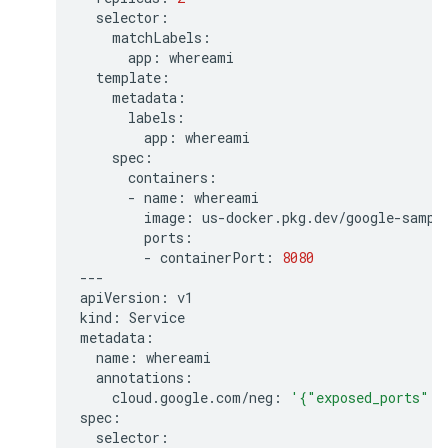
app:
app:
-
name:
image:
-
containerPort:
8080
---

apiVersion:
v1

kind:
Service

name:
cloud.google.com/neg:
'{"exposed_ports":{