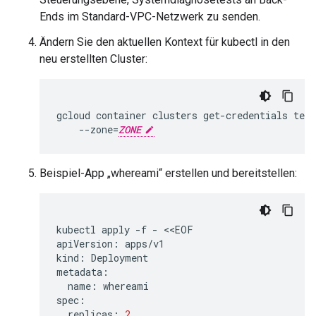
Ends im Standard-VPC-Netzwerk zu senden.
Ändern Sie den aktuellen Kontext für kubectl in den
neu erstellten Cluster:
gcloud
container
clusters
get-credentials
test
--zone
=
ZONE
Beispiel-App „whereami“ erstellen und bereitstellen:
kubectl
apply
-f
-
<<EOF

apiVersion:
apps/v1

kind:
Deployment

name:
whereami

replicas:
2