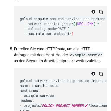
gcloud
compute
backend-services
add-backend
e
--network-endpoint-group
=
${
NEG_LINK
}
\
--balancing-mode
=
RATE
\
--max-rate-per-endpoint
=
5
Erstellen Sie eine HTTPRoute, um alle HTTP-
Anfragen mit dem Host-Header
example-service
an den Server im Arbeitslastprojekt weiterzuleiten:
gcloud
network-services
http-routes
import
ex
name:
example-route

hostnames:

-
example-service

meshes:

-
projects/
POLICY_PROJECT_NUMBER
/locations/
rules:
