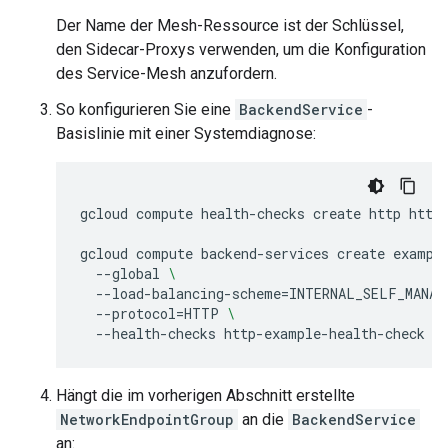
Der Name der Mesh-Ressource ist der Schlüssel,
den Sidecar-Proxys verwenden, um die Konfiguration
des Service-Mesh anzufordern.
So konfigurieren Sie eine
BackendService
-
Basislinie mit einer Systemdiagnose:
gcloud
compute
health-checks
create
http
http-
gcloud
compute
backend-services
create
exampl
--global
\
--load-balancing-scheme
=
INTERNAL_SELF_MANAG
--protocol
=
HTTP
\
--health-checks
Hängt die im vorherigen Abschnitt erstellte
NetworkEndpointGroup
an die
BackendService
an: