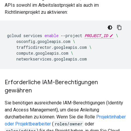
APIs sowohl im Arbeitslastprojekt als auch im
Richtlinienprojekt zu aktivieren:
gcloud
services
enable
--project
PROJECT_ID
\
osconfig.googleapis.com
\
trafficdirector.googleapis.com
\
compute.googleapis.com
\
Erforderliche IAM-Berechtigungen
gewähren
Sie benötigen ausreichende IAM-Berechtigungen (Identity
and Access Management), um diese Anleitung
durcharbeiten zu können. Wenn Sie die Rolle
Projektinhaber
oder Projektbearbeiter
(
roles/owner
oder
roles/editor
) für das Projekt haben, in dem Sie Cloud